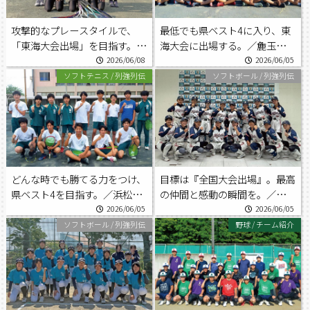
攻撃的なプレースタイルで、
最低でも県ベスト4に入り、東
「東海大会出場」を目指す。／
海大会に出場する。／麁玉中学
新津中学校女子ソフトテニス部
校男子ソフトテニス部
2026/06/08
2026/06/05
ソフトテニス
/
列強列伝
ソフトボール
/
列強列伝
どんな時でも勝てる力をつけ、
目標は『全国大会出場』。最高
県ベスト4を目指す。／浜松東
の仲間と感動の瞬間を。／浜北
部中学校男子ソフトテニス部
北部中学校ソフトボール部
2026/06/05
2026/06/05
ソフトボール
/
列強列伝
野球
/
チーム紹介