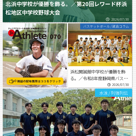
北浜中学校が優勝を飾る。／第20回レワード杯浜
松地区中学校野球大会
2026/07/30
バスケットボール
/
試合コラム
浜松開誠館中学校が優勝を飾
る。／令和8年度静岡県バスケ
ットボール協会長杯争奪選手権
2026/07/30
大会
水泳
/
列強列伝