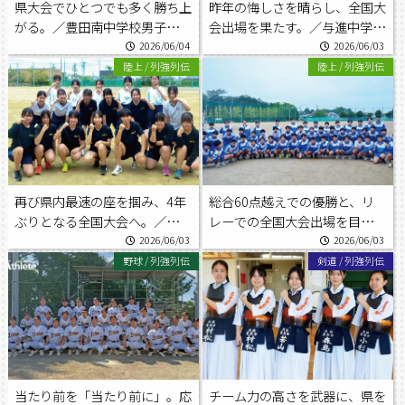
県大会でひとつでも多く勝ち上
昨年の悔しさを晴らし、全国大
がる。／豊田南中学校男子ソフ
会出場を果たす。／与進中学校
トテニス部
陸上競技部女子
2026/06/04
2026/06/03
陸上
/
列強列伝
陸上
/
列強列伝
再び県内最速の座を掴み、4年
総合60点越えでの優勝と、リ
ぶりとなる全国大会へ。／積志
レーでの全国大会出場を目指
中学校陸上競技部女子
す。／三方原中学校陸上競技部
2026/06/03
2026/06/03
野球
/
列強列伝
剣道
/
列強列伝
当たり前を「当たり前に」。応
チーム力の高さを武器に、県を