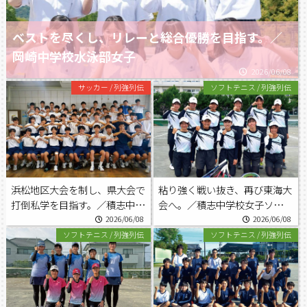
ベストを尽くし、リレーと総合優勝を目指す。／
岡崎中学校水泳部女子
2026/06/08
サッカー
/
列強列伝
ソフトテニス
/
列強列伝
浜松地区大会を制し、県大会で
粘り強く戦い抜き、再び東海大
打倒私学を目指す。／積志中学
会へ。／積志中学校女子ソフト
校サッカー部
テニス部
2026/06/08
2026/06/08
ソフトテニス
/
列強列伝
ソフトテニス
/
列強列伝