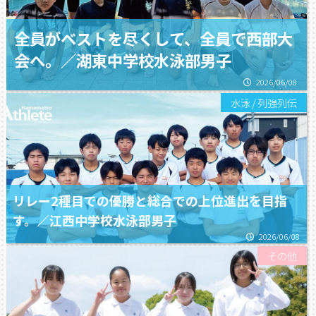
全員がベストを尽くして、全員で西部大
会へ。／湖東中学校水泳部男子
2026/06/08
水泳
/
列強列伝
リレー2種目での優勝と総合での上位進出を目指
す。／江西中学校水泳部男子
2026/06/08
その他