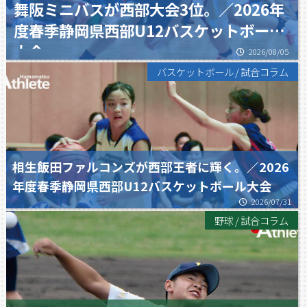
舞阪ミニバスが西部大会3位。／2026年
度春季静岡県西部U12バスケットボール
大会
2026/08/05
バスケットボール
/
試合コラム
相生飯田ファルコンズが西部王者に輝く。／2026
年度春季静岡県西部U12バスケットボール大会
2026/07/31
野球
/
試合コラム