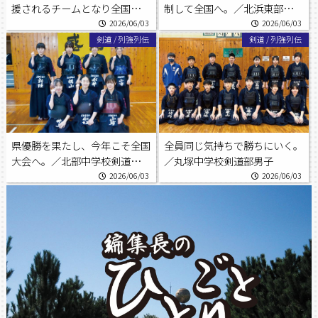
援されるチームとなり全国へ。
制して全国へ。／北浜東部中学
／入野中学校野球部
校剣道部女子
2026/06/03
2026/06/03
剣道
/
列強列伝
剣道
/
列強列伝
県優勝を果たし、今年こそ全国
全員同じ気持ちで勝ちにいく。
大会へ。／北部中学校剣道部女
／丸塚中学校剣道部男子
子
2026/06/03
2026/06/03