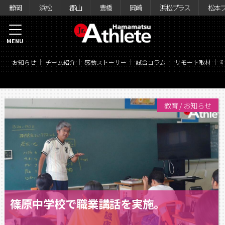
静岡
浜松
郡山
豊橋
岡崎
浜松プラス
松本
MENU
お知らせ
チーム紹介
感動ストーリー
試合コラム
リモート取材
教育
/
お知らせ
篠原中学校で職業講話を実施。