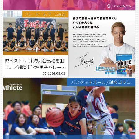
2026/08/06
バレーボール
/
チーム紹介
県ベスト4、東海大会出場を狙
う。／雄踏中学校男子バレーボ
ール部
2026/08/05
バスケットボール
/
試合コラム