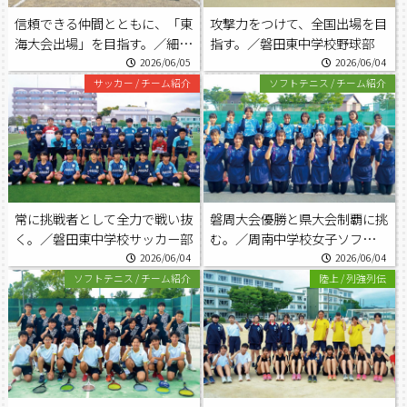
信頼できる仲間とともに、「東
攻撃力をつけて、全国出場を目
海大会出場」を目指す。／細
指す。／磐田東中学校野球部
江・三ヶ日中学校ソフトボール
2026/06/05
2026/06/04
部
サッカー
/
チーム紹介
ソフトテニス
/
チーム紹介
常に挑戦者として全力で戦い抜
磐周大会優勝と県大会制覇に挑
く。／磐田東中学校サッカー部
む。／周南中学校女子ソフトテ
ニス部
2026/06/04
2026/06/04
ソフトテニス
/
チーム紹介
陸上
/
列強列伝