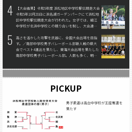
4
【大会結果】令和5年度 浜松地区中学校駅伝競走大会
令和5年10月28日に浜名湖ガーデンパークにて浜松地
区中学校駅伝競走大会が行われた。女子では、細江
中学校が北浜中学校との競り合いを制し、大会連
覇。男子では、西部駅伝での借りを返した浜松開誠
5
館中学校が大会3連覇を果たした。
高さを活かした攻撃を武器に、全国大会出場を目指
す。／南部中学校男子バレーボール部
新人戦の県大
会でベスト4進出を果たし、東海大会出場を果たした
南部中学校男子バレーボール部。人数も多く、明る
く元気なことと、サイズのある選手が多く、強力な
攻撃力が魅力のチームだ。
PICKUP
男子柔道は高台中学校が王座奪還を
果たす