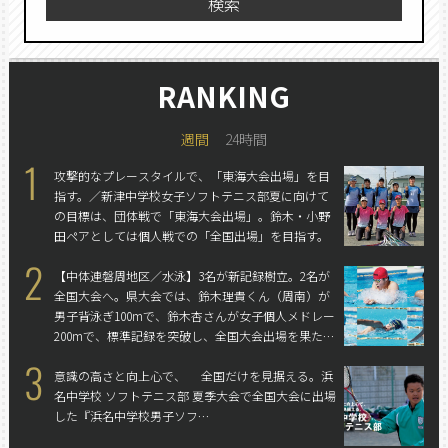
検索
RANKING
週間
24時間
1
攻撃的なプレースタイルで、「東海大会出場」を目
指す。／新津中学校女子ソフトテニス部
夏に向けて
の目標は、団体戦で「東海大会出場」。鈴木・小野
田ペアとしては個人戦での「全国出場」を目指す。
2
【中体連磐周地区／水泳】3名が新記録樹立。2名が
全国大会へ。
県大会では、鈴木理貴くん（周南）が
男子背泳ぎ100mで、鈴木杏さんが女子個人メドレー
200mで、標準記録を突破し、全国大会出場を果たし
た。
3
意識の高さと向上心で、
全国だけを見据える。
浜
名中学校 ソフトテニス部 夏季大会で全国大会に出場
した『浜名中学校男子ソフ…