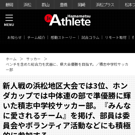
静岡
浜松
郡山
豊橋
岡崎
浜松プラス
松本
MENU
お知らせ
チーム紹介
感動ストーリー
試合コラム
リモート取材
ホーム
サッカー
ベンチを含めた総合力を武器に、県大会優勝を目指す。／積志中学校サッカ
ー部
新人戦の浜松地区大会では3位、ホン
ダカップでは中体連の部で準優勝に輝
いた積志中学校サッカー部。『みんな
に愛されるチーム』を掲げ、部員は委
員会やボランティア活動などにも積極
的に参加する。