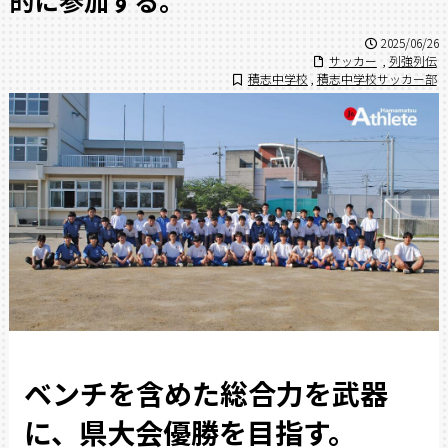
2025/06/26
サッカー
,
列強列伝
積志中学校
,
積志中学校サッカー部
ベンチを含めた総合力を武器
に、県大会優勝を目指す。