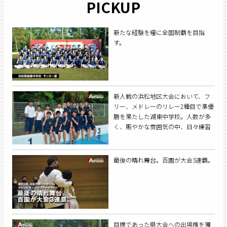
PICKUP
新たな経験を糧に全国制覇を目指
す。
新人戦の浜松地区大会において、フ
リー、メドレーのリレー2種目で準優
勝を果たした湖東中学校。人数が多
く、賑やかな雰囲気の中、日々練習
に励んでいる。
最後の晴れ舞台。百園が大会3連覇。
目標であった県大会への出場権を獲