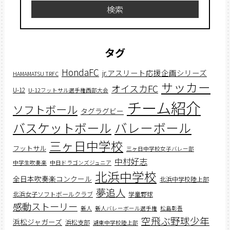
検索
タグ
HondaFC
jr.アスリート応援企画シリーズ
HAMAMATSU TRFC
サッカー
オイスカFC
U-12
U-12フットサル選手権西部大会
チーム紹介
ソフトボール
タグラグビー
バスケットボール
バレーボール
三ヶ日中学校
フットサル
三ヶ日中学校女子バレー部
中村好志
中学生吹奏楽
中日ドラゴンズジュニア
北浜中学校
全日本吹奏楽コンクール
北浜中学校陸上部
夢追人
北浜女子ソフトボールクラブ
学童野球
感動ストーリー
新人
新人バレーボール選手権
松島彰吾
空飛ぶ野球少年
浜松ジャガーズ
浜松支部
湖東中学校陸上部