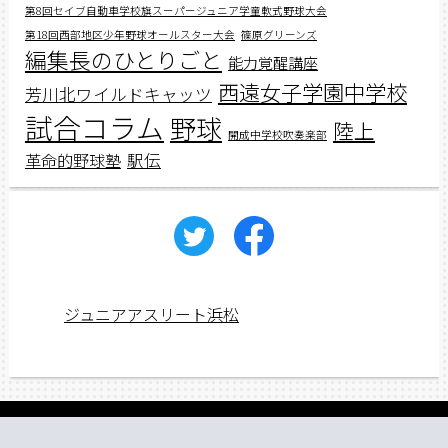
第8回セイブ自動車学校旗スーパージュニア学童軟式野球大会
第18回西部地区少年野球オールスター大会
篠原グリーンズ
編集長のひとりごと
能力覚醒講座
西遠女子学園中学校
芳川北ワイルドキャッツ
試合コラム
野球
陸上
開成中学校吹奏楽部
駅伝
革命的野球塾
ジュニアアスリート浜松