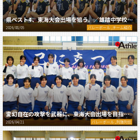
県ベスト4、東海大会出場を狙う。／雄踏中学校男子バレーボール部
2026/08/05
バレーボール ,チーム紹介
変幻自在の攻撃を武器に、東海大会出場を目指す。／浜北北部中学校女子バレーボール部
2026/04/21
バレーボール ,列強列伝