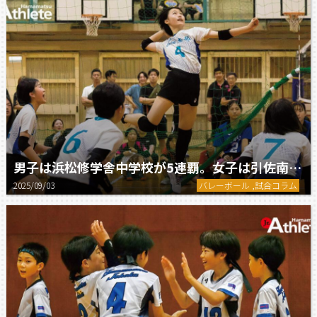
男子は浜松修学舎中学校が5連覇。女子は引佐南部中学校が優勝。／中体連浜松地区大会 バレーボールの部
2025/09/03
バレーボール ,試合コラム