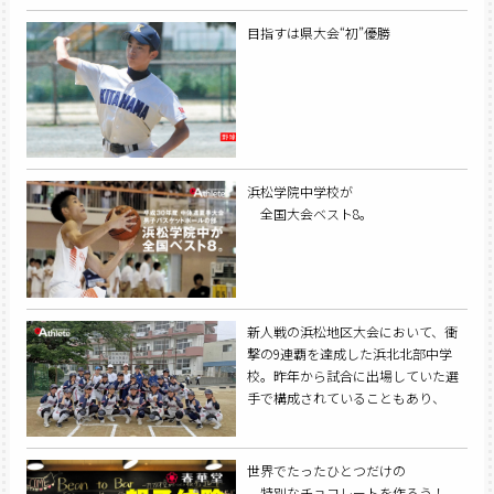
目指すは県大会“初”優勝
浜松学院中学校が
全国大会ベスト8。
新人戦の浜松地区大会において、衝
撃の9連覇を達成した浜北北部中学
校。昨年から試合に出場していた選
手で構成されていることもあり、
個々の技術力は県内トップレベル。
浜北北部のスタイルである、「守る
時間は短く、攻撃時間は長く」を意
世界でたったひとつだけの
識した『繋ぐソフト』にさらなる磨
特別なチョコレートを作ろう！