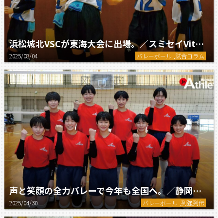
浜松城北VSCが東海大会に出場。／スミセイVitalityカップJVA第45回全日本バレーボール小学生大会
2025/08/04
バレーボール ,試合コラム
声と笑顔の全力バレーで今年も全国へ。／静岡県西遠女子学園中学校バレーボール部
2025/04/30
バレーボール ,列強列伝