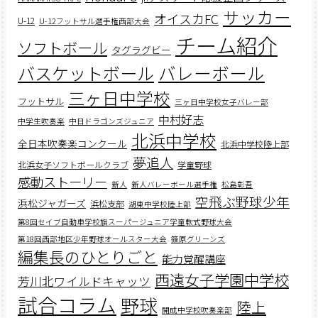
サッカー
オイスカFC
U-12
U-12フットサル選手権西部大会
チーム紹介
ソフトボール
タグラグビー
バスケットボール
バレーボール
三ヶ日中学校
フットサル
三ヶ日中学校女子バレー部
中村好志
中学生吹奏楽
中日ドラゴンズジュニア
北浜中学校
全日本吹奏楽コンクール
北浜中学校陸上部
夢追人
北浜女子ソフトボールクラブ
学童野球
感動ストーリー
新人
新人バレーボール選手権
松島彰吾
空飛ぶ野球少年
浜松ジャガーズ
浜松支部
湖東中学校陸上部
第8回セイブ自動車学校旗スーパージュニア学童軟式野球大会
第18回西部地区少年野球オールスター大会
篠原グリーンズ
編集長のひとりごと
能力覚醒講座
西遠女子学園中学校
芳川北ワイルドキャッツ
試合コラム
野球
陸上
開成中学校吹奏楽部