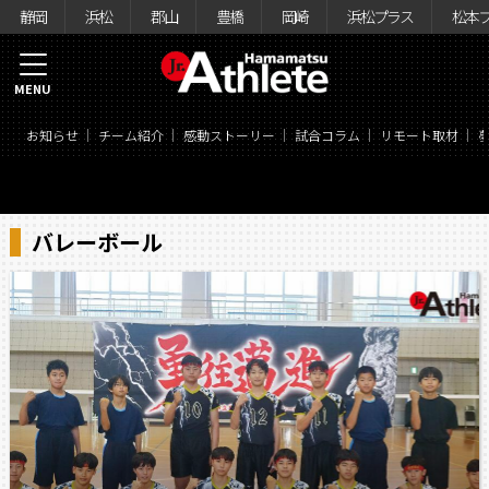
静岡
浜松
郡山
豊橋
岡崎
浜松プラス
松本
MENU
お知らせ
チーム紹介
感動ストーリー
試合コラム
リモート取材
バレーボール