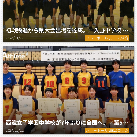
初戦敗退から県大会出場を達成。／入野中学校 男子バレーボール部
2024/11/22
バレーボール ,チーム紹介
西遠女子学園中学校が7年ぶりに全国へ。／第54回全日本中学校バレーボール選手権大会
2024/10/11
バレーボール ,試合コラム