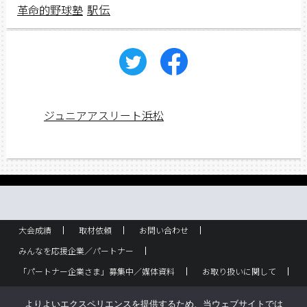
駅伝
革命的野球塾
ジュニアアスリート浜松
大会成績
取材依頼
お問い合わせ
みんなを応援企業／パートナー
「パートナー企業さま」募集中／媒体資料
お取り扱いに関して
ラック設置・配布箇所
スポーツ少年団！
企業概要
よりよいエクスペリエンスを提供するため、当ウェブサイトでは