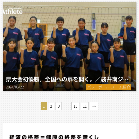
県大会初優勝。全国への扉を開く。／袋井南ジュニアバレーボールクラブ
2024/08/22
バレーボール ,チーム紹介
…
1
2
3
10
11
→