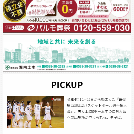
PICKUP
令和4年10月16日から始まった『静岡
県西部U12バスケットボール選手権大
会』。男女上位8チームずつに県大会
への出場権が与えられる。男子は、
昨年全国出場を果たした与進ミニバ
スが、女子は、7年ぶりに芳川北ワイ