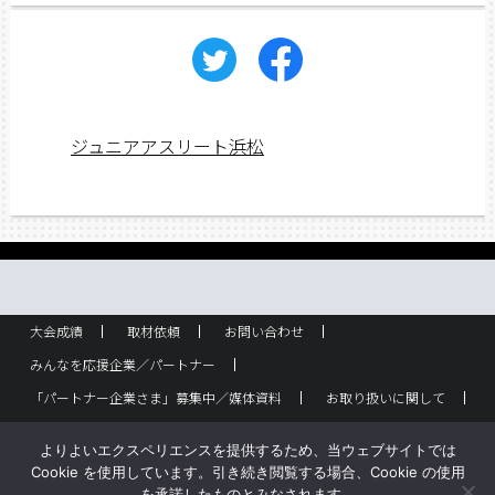
ジュニアアスリート浜松
大会成績
取材依頼
お問い合わせ
みんなを応援企業／パートナー
「パートナー企業さま」募集中／媒体資料
お取り扱いに関して
ラック設置・配布箇所
スポーツ少年団！
企業概要
よりよいエクスペリエンスを提供するため、当ウェブサイトでは
バックナンバー
サイトポリシー
Cookie を使用しています。引き続き閲覧する場合、Cookie の使用
を承諾したものとみなされます。