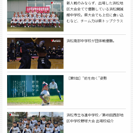
ルドキャッツが優勝を飾った。
新人戦のみならず、出場した浜松地
区大会全てで優勝している浜松開誠
館中学校。県大会でも上位に食い込
むなど、チーム力は県トップクラス
だ。
浜松南部中学校が団体戦優勝。
［第9話］“前を向く”姿勢
浜松市立与進中学校／第49回西部地
区中学校野球大会 出場校紹介