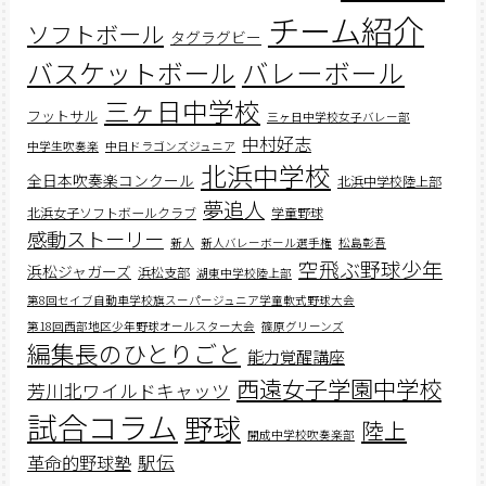
チーム紹介
ソフトボール
タグラグビー
バスケットボール
バレーボール
三ヶ日中学校
フットサル
三ヶ日中学校女子バレー部
中村好志
中学生吹奏楽
中日ドラゴンズジュニア
北浜中学校
全日本吹奏楽コンクール
北浜中学校陸上部
夢追人
北浜女子ソフトボールクラブ
学童野球
感動ストーリー
新人
新人バレーボール選手権
松島彰吾
空飛ぶ野球少年
浜松ジャガーズ
浜松支部
湖東中学校陸上部
第8回セイブ自動車学校旗スーパージュニア学童軟式野球大会
第18回西部地区少年野球オールスター大会
篠原グリーンズ
編集長のひとりごと
能力覚醒講座
西遠女子学園中学校
芳川北ワイルドキャッツ
試合コラム
野球
陸上
開成中学校吹奏楽部
駅伝
革命的野球塾