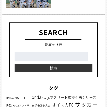
SEARCH
記事を検索
検
索:
検索
タグ
HondaFC
jr.アスリート応援企画シリーズ
HAMAMATSU TRFC
サッカー
オイスカFC
U-12
U-12フットサル選手権西部大会