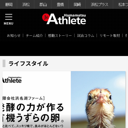
静岡
浜松
郡山
豊橋
岡崎
浜松プラス
松本
MENU
お知らせ
チーム紹介
感動ストーリー
試合コラム
リモート取材
ライフスタイル