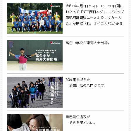
令和8年2月7日と8日、15日の3日間に
わたって『NTT西日本グループカップ
第58回静岡県ユースU-12サッカー大
会』が開催され、オイスカFCが優勝
を果たした。
高台中学校が東海大会出場。
20周年を迎えた
全国屈指の名門クラブ。
自己責任追及が
できる子どもに。