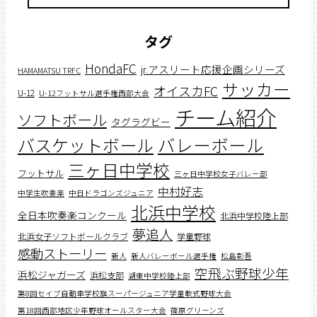
タグ
HondaFC
jr.アスリート応援企画シリーズ
HAMAMATSU TRFC
サッカー
オイスカFC
U-12
U-12フットサル選手権西部大会
チーム紹介
ソフトボール
タグラグビー
バスケットボール
バレーボール
三ヶ日中学校
フットサル
三ヶ日中学校女子バレー部
中村好志
中学生吹奏楽
中日ドラゴンズジュニア
北浜中学校
全日本吹奏楽コンクール
北浜中学校陸上部
夢追人
北浜女子ソフトボールクラブ
学童野球
感動ストーリー
新人
新人バレーボール選手権
松島彰吾
空飛ぶ野球少年
浜松ジャガーズ
浜松支部
湖東中学校陸上部
第8回セイブ自動車学校旗スーパージュニア学童軟式野球大会
第18回西部地区少年野球オールスター大会
篠原グリーンズ