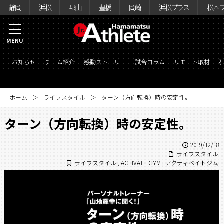
静岡
浜松
郡山
豊橋
岡崎
浜松プラス
松本
MENU
お知らせ
チーム紹介
感動ストーリー
試合コラム
リモート取材
ホーム
ライフスタイル
ターン（方向転換）時の安定性。
ターン（方向転換）時の安定性。
2019/12/18
ライフスタイル
ライフスタイル
,
ACTIVATE GYM
,
アクティベイトジム