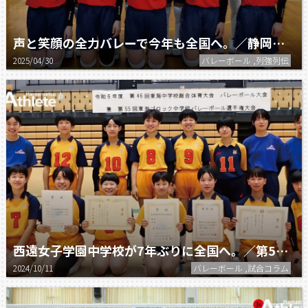
声と笑顔の全力バレーで今年も全国へ。／静岡県西遠女子学園中学校バレーボール部
2025/04/30
バレーボール ,列強列伝
西遠女子学園中学校が7年ぶりに全国へ。／第54回全日本中学校バレーボール選手権大会
2024/10/11
バレーボール ,試合コラム