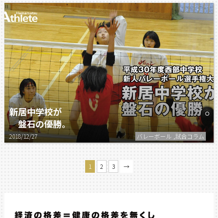
新居中学校が
盤石の優勝。
2018/12/27
バレーボール ,試合コラム
1
2
3
→