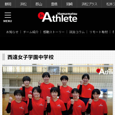
静岡
浜松
郡山
豊橋
岡崎
浜松プラス
松本
MENU
お知らせ
チーム紹介
感動ストーリー
試合コラム
リモート取材
西遠女子学園中学校