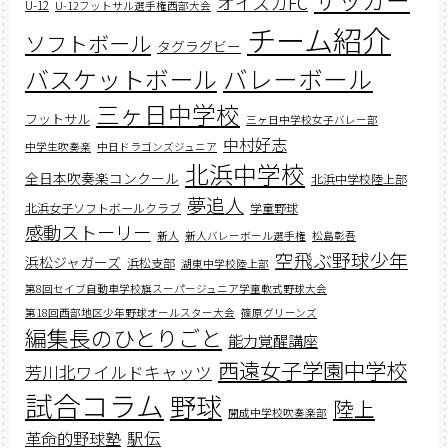
サッカー
オイスカFC
U-12
U-12フットサル選手権西部大会
チーム紹介
ソフトボール
タグラグビー
バスケットボール
バレーボール
三ヶ日中学校
フットサル
三ヶ日中学校女子バレー部
中村好志
中学生吹奏楽
中日ドラゴンズジュニア
北浜中学校
全日本吹奏楽コンクール
北浜中学校陸上部
夢追人
北浜女子ソフトボールクラブ
学童野球
感動ストーリー
新人
新人バレーボール選手権
松島彰吾
空飛ぶ野球少年
浜松ジャガーズ
浜松支部
湖東中学校陸上部
第8回セイブ自動車学校旗スーパージュニア学童軟式野球大会
第18回西部地区少年野球オールスター大会
篠原グリーンズ
編集長のひとりごと
能力覚醒講座
西遠女子学園中学校
芳川北ワイルドキャッツ
試合コラム
野球
陸上
開成中学校吹奏楽部
駅伝
革命的野球塾