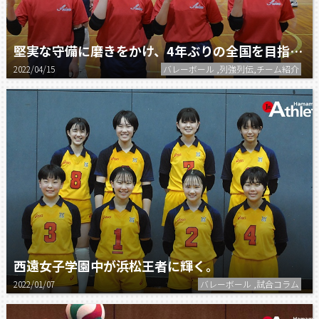
堅実な守備に磨きをかけ、4年ぶりの全国を目指す。
2022/04/15
バレーボール ,列強列伝,チーム紹介
西遠女子学園中が浜松王者に輝く。
2022/01/07
バレーボール ,試合コラム