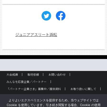
ジュニアアスリート浜松
大会成績
取材依頼
お問い合わせ
みんなを応援企業／パートナー
「パートナー企業さま」募集中／媒体資料
お取り扱いに関して
ラック設置・配布箇所
スポーツ少年団！
企業概要
よりよいエクスペリエンスを提供するため、当ウェブサイトでは
バックナンバー
サイトポリシー
Cookie を使用しています。引き続き閲覧する場合、Cookie の使用