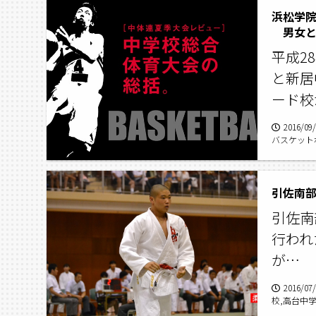
浜松学
男女と
平成2
と新居
ード校
2016/09
バスケット
鷲津,南部
引佐南
引佐南
行われ
が…
2016/07
校,高台中