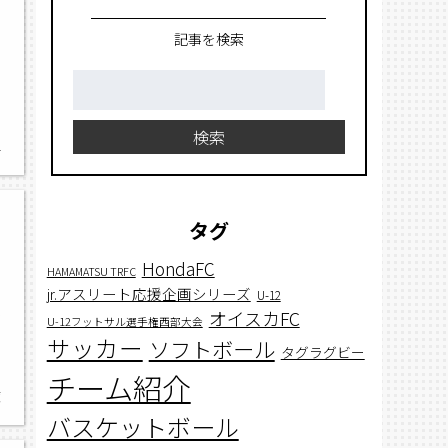
記事を検索
検
索:
,
検索
空
タグ
HondaFC
HAMAMATSU TRFC
jr.アスリート応援企画シリーズ
U-12
麁
オイスカFC
U-12フットサル選手権西部大会
サッカー
ソフトボール
タグラグビー
チーム紹介
度
バスケットボール