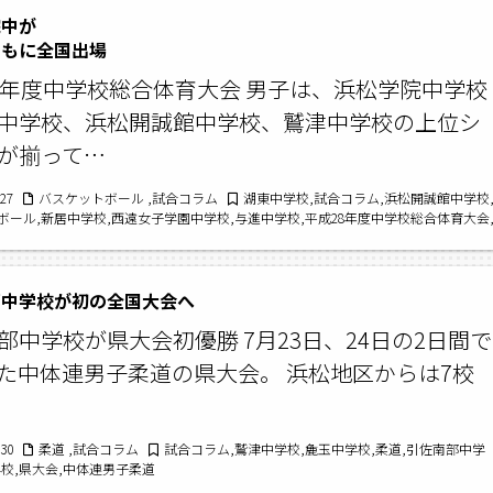
院中が
もに全国出場
8年度中学校総合体育大会 男子は、浜松学院中学校
中学校、浜松開誠館中学校、鷲津中学校の上位シ
が揃って…
/27
バスケットボール ,試合コラム
湖東中学校,試合コラム,浜松開誠館中学校
ボール,新居中学校,西遠女子学園中学校,与進中学校,平成28年度中学校総合体育大会
中学校,浜松学院中学校,鷲津中学校,引佐南部中学校,舞阪中学校
部中学校が初の全国大会へ
部中学校が県大会初優勝 7月23日、24日の2日間で
た中体連男子柔道の県大会。 浜松地区からは7校
/30
柔道 ,試合コラム
試合コラム,鷲津中学校,麁玉中学校,柔道,引佐南部中学
学校,県大会,中体連男子柔道