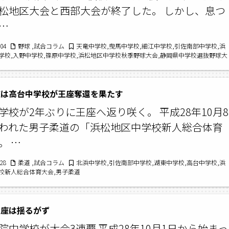
松地区大会と西部大会が終了した。 しかし、息つ
…
/04
野球 ,試合コラム
天竜中学校,曳馬中学校,細江中学校,引佐南部中学校,浜
学校,入野中学校,篠原中学校,浜松地区中学校秋季野球大会,静岡県中学校選抜野球大
道は高台中学校が王座奪還を果たす
学校が2年ぶりに王座へ返り咲く。 平成28年10月8
われた男子柔道の「浜松地区中学校新人総合体育
。 …
/28
柔道 ,試合コラム
北浜中学校,引佐南部中学校,湖東中学校,高台中学校,浜
校新人総合体育大会,男子柔道
王座は揺るがず
院中学校が大会3連覇 平成28年10月1日から始まっ