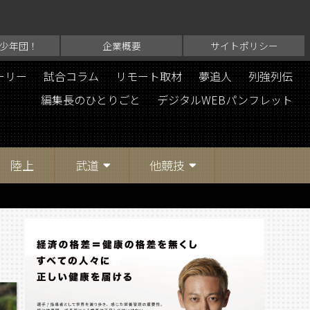
少年団！
企業概要
サイトポリシー
ーリー
試合コラム
リモート取材
夢追人
列強列伝
編集長のひとりごと
デジタルWEBパンフレット
陸上
武道
他競技