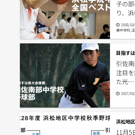
子の部
り、浜
2018/10
東中学校,
コラム,平
浜松学院中
目指す
引佐南
注目を
た光…
2017/03
浜松地
11月