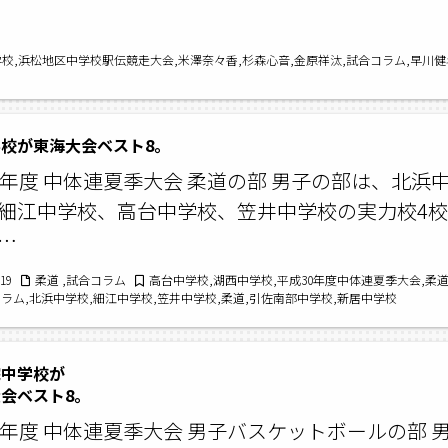
校,浜松地区中学校駅伝競走大会,米澤奈々香,杉森心音,金原祥汰,試合コラム,早川健
校が東海大会ベスト8。
0年度 中体連夏季大会 柔道の部 男子の部は、北浜
細江中学校、高台中学校、笠井中学校の実力校4校
…
/19
柔道 ,試合コラム
高台中学校,湖西中学校,平成30年度中体連夏季大会,柔
コラム,北浜中学校,細江中学校,笠井中学校,柔道,引佐南部中学校,新居中学校
院中学校が
会ベスト8。
0年度 中体連夏季大会 男子バスケットボールの部 