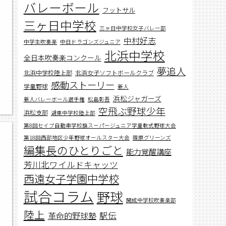
バレーボール
フットサル
三ヶ日中学校
三ヶ日中学校女子バレー部
中村好志
中学生吹奏楽
中日ドラゴンズジュニア
北浜中学校
全日本吹奏楽コンクール
夢追人
北浜中学校陸上部
北浜女子ソフトボールクラブ
感動ストーリー
学童野球
新人
,
浜松ジャガーズ
,
新人バレーボール選手権
松島彰吾
空飛ぶ野球少年
浜松支部
湖東中学校陸上部
第8回セイブ自動車学校旗スーパージュニア学童軟式野球大会
第18回西部地区少年野球オールスター大会
篠原グリーンズ
編集長のひとりごと
能力覚醒講座
芳川北ワイルドキャッツ
西遠女子学園中学校
試合コラム
野球
開成中学校吹奏楽部
陸上
駅伝
革命的野球塾