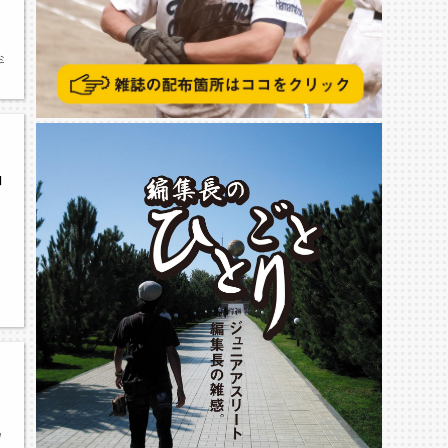
斗,駅伝,桂優介,北浜中学校,南部中学校
中
道
男