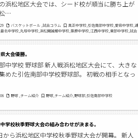
の浜松地区大会では、シード校が順当に勝ち上が
松…
/29
バスケットボール ,試合コラム
真正中学校,引佐南部中学校,愛宕中学校,
玉島北中学校,丸塚中学校,浜松開誠館中学校,篠原中学校,江西中学校,東部中学校,試合
成30年度中体連夏季大会,バスケットボール,男子バスケットボールの部,甚目寺中学校
学校
は県大会優勝。
部中学校 野球部 新人戦浜松地区大会にて、大きな
集めた引佐南部中学校野球部。 初戦の相手となっ
/06
野球 ,チーム紹介
野球,チーム紹介,野球部,引佐南部中学校
区中学校秋季野球大会の組み合わせが決まる。
5日から浜松地区中学校秋季野球大会が開幕。 新人