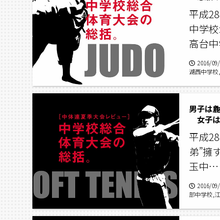
平成2
中学校
高台中
2016/09
湖西中学校
翔,麁玉中
男子は
女子は
平成2
弟”擁
玉中…
2016/09
部中学校,江
中学校総合
学校,鈴木