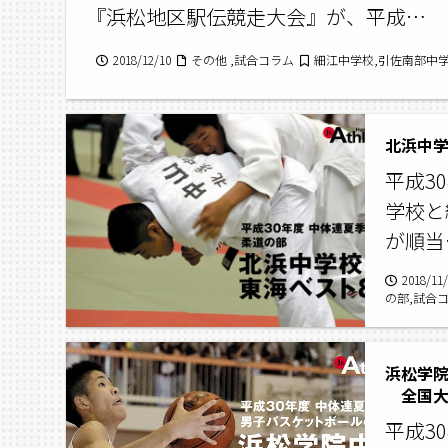
『浜松地区駅伝競走大会』が、平成…
2018/12/10
その他 ,試合コラム
細江中学校,引佐南部中学
北浜中学
平成3
学校と
が順当
2018/11
の部,試合
浜松学
全国大
平成3