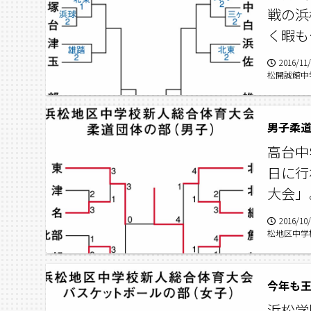
戦の浜
く暇も
2016/11
松開誠館中
会
男子柔
高台中
日に行
大会」
2016/10
松地区中学
今年も
浜松学