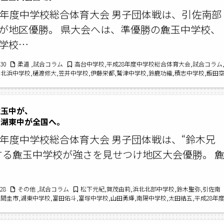
8年度中学校総合体育大会 男子団体戦は、引佐南部
が地区優勝。 県大会へは、準優勝の麁玉中学校、
学校…
/30
柔道 ,試合コラム
高台中学校,平成28年度中学校総合体育大会,試合コラム
,北浜中学校,樋渡修大,笠井中学校,伊藤栄都,鷲津中学校,鈴鹿功織,積志中学校,飯田
学校,松野愛瑠,柔道,袴田佳名瑚,浜北北部中学校,鈴木夢乃,引佐南部中学校
麁玉中が、
湖東中が全国へ。
8年度中学校総合体育大会 男子団体戦は、“鈴木兄
する麁玉中学校が強さを見せつけ地区大会優勝。 
/28
その他 ,試合コラム
松下元紀,賀茂由莉,浜北北部中学校,鈴木聖弥,引佐南
間圭市,湖東中学校,富田佑斗,富塚中学校,山田勇輝,南陽中学校,太田結五,平成28年
体育大会,松野瀬奈,北浜中学校,中郡中学校,上野山華奈,東陽中学校,山神華乃,曳馬中
朝陽,茂津目紗良,清竜中学校,鈴木晴陽,森仁美,都田中学校