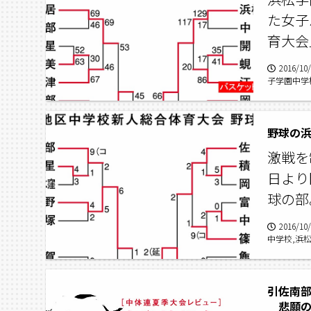
た女子
育大会
2016/10
子学園中学
湖東中学校
野球の
激戦を
日より
球の部
2016/10
中学校,浜
引佐南
悲願の