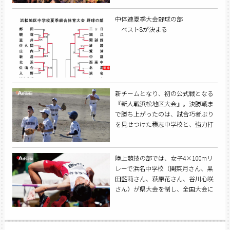
中体連夏季大会野球の部
ベスト8が決まる
新チームとなり、初の公式戦となる
『新人戦浜松地区大会』。決勝戦ま
で勝ち上がったのは、試合巧者ぶり
を見せつけた積志中学校と、強力打
線が武器の光が丘・水窪中学校の対
戦となった。
陸上競技の部では、女子4×100mリ
レーで浜名中学校（関菜月さん、黒
田藍莉さん、萩原花さん、谷川心咲
さん）が県大会を制し、全国大会に
出場した。