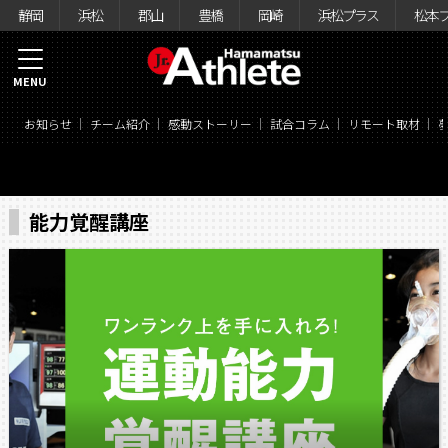
静岡
浜松
郡山
豊橋
岡崎
浜松プラス
松本
MENU
お知らせ
チーム紹介
感動ストーリー
試合コラム
リモート取材
能力覚醒講座