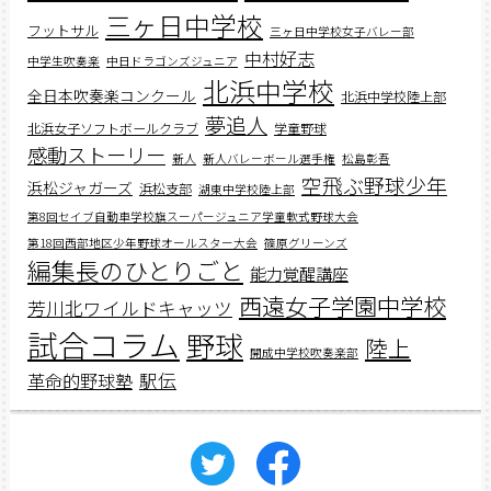
三ヶ日中学校
フットサル
三ヶ日中学校女子バレー部
中村好志
中学生吹奏楽
中日ドラゴンズジュニア
北浜中学校
全日本吹奏楽コンクール
北浜中学校陸上部
夢追人
北浜女子ソフトボールクラブ
学童野球
感動ストーリー
新人
新人バレーボール選手権
松島彰吾
空飛ぶ野球少年
浜松ジャガーズ
浜松支部
湖東中学校陸上部
第8回セイブ自動車学校旗スーパージュニア学童軟式野球大会
第18回西部地区少年野球オールスター大会
篠原グリーンズ
編集長のひとりごと
能力覚醒講座
西遠女子学園中学校
芳川北ワイルドキャッツ
試合コラム
野球
陸上
開成中学校吹奏楽部
駅伝
革命的野球塾