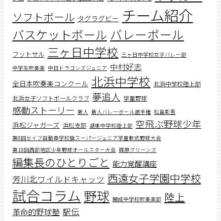
チーム紹介
ソフトボール
タグラグビー
バスケットボール
バレーボール
三ヶ日中学校
フットサル
三ヶ日中学校女子バレー部
中村好志
中学生吹奏楽
中日ドラゴンズジュニア
北浜中学校
全日本吹奏楽コンクール
北浜中学校陸上部
夢追人
北浜女子ソフトボールクラブ
学童野球
感動ストーリー
新人
新人バレーボール選手権
松島彰吾
空飛ぶ野球少年
浜松ジャガーズ
浜松支部
湖東中学校陸上部
第8回セイブ自動車学校旗スーパージュニア学童軟式野球大会
第18回西部地区少年野球オールスター大会
篠原グリーンズ
編集長のひとりごと
能力覚醒講座
西遠女子学園中学校
芳川北ワイルドキャッツ
試合コラム
野球
陸上
開成中学校吹奏楽部
駅伝
革命的野球塾