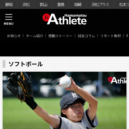
静岡
浜松
郡山
豊橋
岡崎
浜松プラス
松本
MENU
お知らせ
チーム紹介
感動ストーリー
試合コラム
リモート取材
ソフトボール