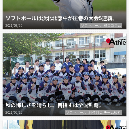
ソフトボールは浜北北部中が圧巻の大会5連覇。
2021/08/20
ソフトボール ,試合コラム
秋の悔しさを晴らし、目指すは全国制覇。
2021/06/15
ソフトボール ,列強列伝,チーム紹介