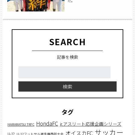
た。
SEARCH
記事を検索
検
索:
検索
タグ
HondaFC
jr.アスリート応援企画シリーズ
HAMAMATSU TRFC
サッカー
オイスカFC
U-12
U-12フットサル選手権西部大会