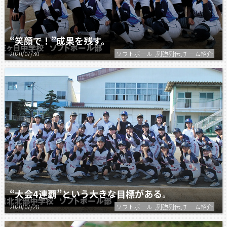
“笑顔で！”成果を残す。
2020/07/30
ソフトボール ,列強列伝,チーム紹介
“大会4連覇”という大きな目標がある。
2020/07/28
ソフトボール ,列強列伝,チーム紹介