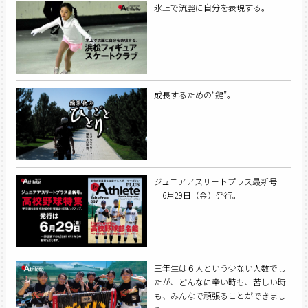
氷上で流麗に自分を表現する。
成長するための“鍵”。
ジュニアアスリートプラス最新号
6月29日（金）発行。
三年生は６人という少ない人数でし
たが、どんなに辛い時も、苦しい時
も、みんなで頑張ることができまし