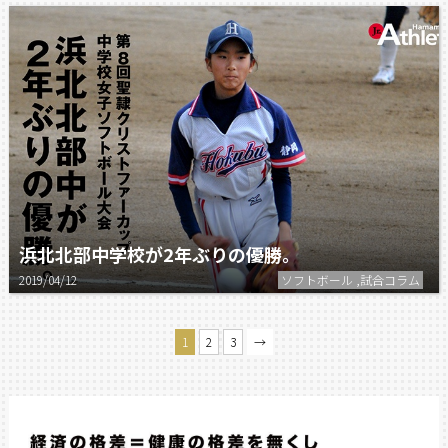
浜北北部中学校が2年ぶりの優勝。
2019/04/12
ソフトボール ,試合コラム
1
2
3
→