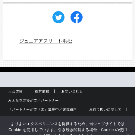
ジュニアアスリート浜松
大会成績
取材依頼
お問い合わせ
みんなを応援企業／パートナー
「パートナー企業さま」募集中／媒体資料
お取り扱いに関して
ラック設置・配布箇所
スポーツ少年団！
企業概要
よりよいエクスペリエンスを提供するため、当ウェブサイトでは
バックナンバー
サイトポリシー
Cookie を使用しています。引き続き閲覧する場合、Cookie の使用