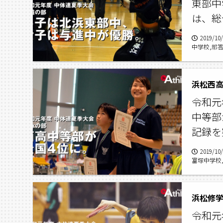
東部中
は、総
2019/10
中学校,祁
南部中学校
部,浜北北
浜松西高
令和元
中等部
記録を
2019/10
富塚中学校
年度中体連
浜松修学
令和元