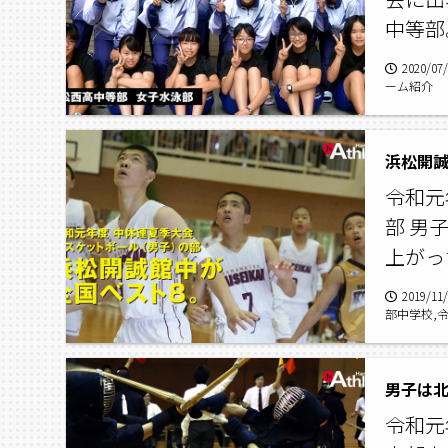
中等部
2020/07
ーム紹介
浜松開誠
令和元
部 男
上がっ
2019/11
部中学校,
ール,城南
男子は
令和元