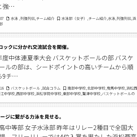
と強…
/07
水泳 ,列強列伝,チーム紹介
水泳部（女子）,チーム紹介,水泳,列強列伝,浜
部
ロックに分かれ交流試合を開催。
年度中体連夏季大会 バスケットボールの部 バスケ
ールの部は、シードポイントの高いチームから順
ら9チ…
/16
バスケットボール ,試合コラム
南部中学校,北部中学校,曳馬中学校,浜松
細江中学校,西部中学校,浜松学院中学校,東部中学校,鷲津中学校,バスケットボールの
学校,令和2年度中体連夏季大会,浜北北部中学校,舞阪中学校,試合コラム,丸塚中学校,
ール,浜松開誠館中学校,新居中学校
テージに繋がる力泳を見せる。
高中等部 女子水泳部 昨年はリレー2種目で全国大
場。フリーリレーでは4位入賞を果たした浜松西高