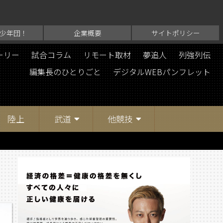
少年団！
企業概要
サイトポリシー
ーリー
試合コラム
リモート取材
夢追人
列強列伝
編集長のひとりごと
デジタルWEBパンフレット
陸上
武道
他競技