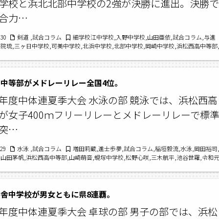
学校と浜北北部中学校の2強が決勝に進出。決勝で
合力…
/30
剣道 ,試合コラム
細学校江中学校,入野中学校,山田亜依,試合コラム,与進
答院琉,三ヶ日中学校,可美中学校,北浜中学校,北部中学校,岡崎中学校,浜松西高中等部
,雄踏中学校,剣道,西部中学校,北浜東部中学校,東海大翔洋中学校,積志中学校,剣道の
部中学校,令和元年度中体連夏季大会,丸塚中学校
中等部がメドレーリレー全国4位。
年度中体連夏季大会 水泳の部 競泳では、浜松西高
が女子400ｍフリーリレーとメドレーリレーで標
突…
/29
水泳 ,試合コラム
増田莉蔵,進士歩夢,試合コラム,稲垣毅流,水泳,岡田裕司
,山田茅帆,浜松西高中等部,山崎萌音,蜆塚中学校,松野心咲,三木航平,池谷世羅,令和
夏季大会,青山由唯加,水泳の部,小山栞奈,柴田大輝
舎中学校が男女ともに県8連覇。
年度中体連夏季大会 卓球の部 男子の部では、浜松