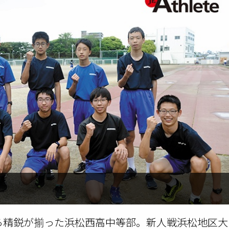
がら精鋭が揃った浜松西高中等部。新人戦浜松地区大