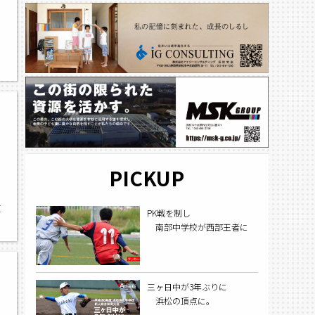
PICKUP
東
PK戦を制し
南部中学校が西部王者に
三ヶ日中が3年ぶりに
浜松の頂点に。