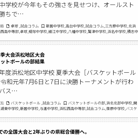
中学校が今年もその強さを見せつけ、オールスト
勝ちで…
/08
卓球 ,試合コラム
新居中学校,高台中学校,試合コラム,三方原中学校,北浜
松西高中等部,卓球,蜆塚中学校,細江中学校,八幡中学校,鷲津中学校,浜名中学校,積志
中学校,麁玉中学校,卓球の部,浜松修学舎中学校,令和元年度中体連夏季大会,舞阪中学
夏季大会浜松地区大会
ットボールの部結果
年度浜松地区中学校 夏季大会［バスケットボール
 令和元年7月6日と7日に決勝トーナメントが行わ
バス…
/31
バスケットボール ,試合コラム
バスケットボールの部,浜北北部中学校,開
,湖東中学校,新居中学校,与進中学校,浜松西高中等部,試合コラム,篠原中学校,バスケ
,東部中学校,西遠女子中学校,南部中学校,令和元年度浜松地区中学校夏季大会,浜松
での全国大会と2年ぶりの県総合優勝へ。