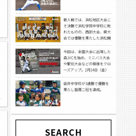
新人戦では、浜松地区大会こ
そ決勝で浜松学院中学校に敗
,
れたものの、西部大会、県大
会では優勝を果たした浜松開
誠館中学校。今年も優勝候補
の筆頭に名乗りを上げた。
今回は、全国大会に出場した
森JVCを始め、ミニバス大会
や駅伝大会などの模様をクロ
準
ーズアップ。2月24日（金）
より順次配布予定です。
袋井中学校が3連勝で優勝を
果たし磐周二冠を達成。
,
元
SEARCH