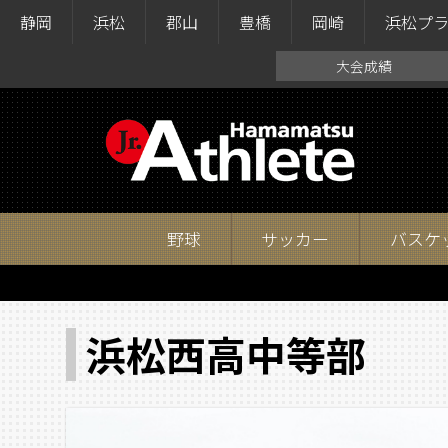
静岡
浜松
郡山
豊橋
岡崎
浜松プ
大会成績
野球
サッカー
バスケ
浜松西高中等部