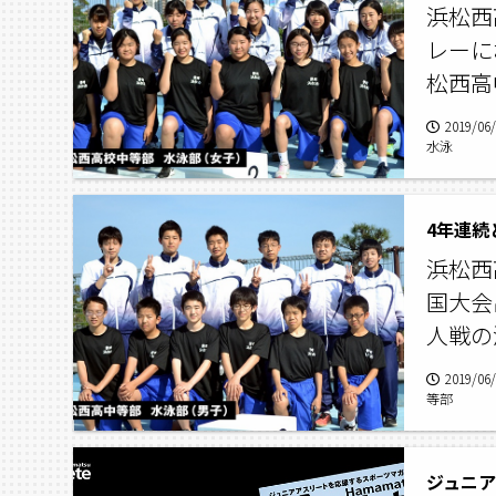
浜松西
レーに
松西高
2019/06
水泳
4年連続
浜松西
国大会
人戦の
2019/06
等部
ジュニ