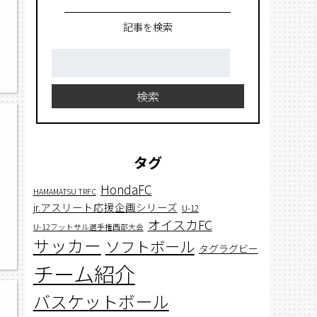
記事を検索
検
索:
中
検索
タグ
HondaFC
HAMAMATSU TRFC
jr.アスリート応援企画シリーズ
U-12
オイスカFC
U-12フットサル選手権西部大会
サッカー
ソフトボール
タグラグビー
学
チーム紹介
バスケットボール