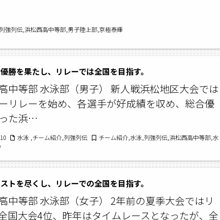
,列強列伝,浜松西高中等部,男子陸上部,京極泰輝
合優勝を果たし、リレーでは全国を目指す。
高中等部 水泳部（男子） 新人戦浜松地区大会では
ーリレーを始め、各選手が好成績を収め、総合優
った浜…
/10
水泳 ,チーム紹介,列強列伝
チーム紹介,水泳,列強列伝,浜松西高中等部,水
）
ベストを尽くし、リレーでの全国を目指す。
高中等部 水泳部（女子） 2年前の夏季大会ではリ
全国大会4位、昨年はタイムレースとなったが、全