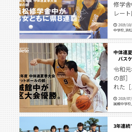
修学舎
レート
2019/10
中学校,浜
学校,西部
校
中体連
バスケ
令和元
の部］
れた［
2019/07
誠館中学校
ットボール
院中学校
3年連続