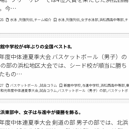
。今…
/28
水泳 ,列強列伝,チーム紹介
水泳,列強列伝,女子水泳部,浜松西高中等部,チ
館中学校が4年ぶりの全国ベスト8。
年度中体連夏季大会 バスケットボール（男子）の
子の部の浜松地区大会では、シード校が順当に勝ち
たもの…
/27
バスケットボール ,試合コラム
新居中学校,与進中学校,浜松西高中等部,
令和元年度中体連夏季大会,試合コラム,バスケットボール（男子）の部,バスケットボ
静岡中学校,新潟柳都中学校,浜松学院中学校,古田中学校,開誠館中学校,湖東中学校
北浜東部中、女子は与進中が優勝を飾る。
年度中体連夏季大会 剣道の部 男子の部では、北浜