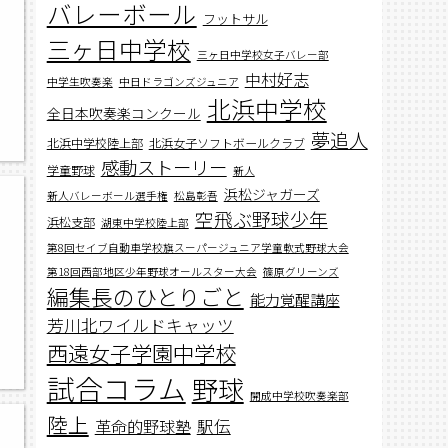
バレーボール
フットサル
三ヶ日中学校
三ヶ日中学校女子バレー部
中村好志
中学生吹奏楽
中日ドラゴンズジュニア
北浜中学校
全日本吹奏楽コンクール
夢追人
北浜中学校陸上部
北浜女子ソフトボールクラブ
感動ストーリー
学童野球
新人
浜松ジャガーズ
新人バレーボール選手権
松島彰吾
空飛ぶ野球少年
浜松支部
湖東中学校陸上部
第8回セイブ自動車学校旗スーパージュニア学童軟式野球大会
第18回西部地区少年野球オールスター大会
篠原グリーンズ
編集長のひとりごと
能力覚醒講座
芳川北ワイルドキャッツ
西遠女子学園中学校
試合コラム
野球
開成中学校吹奏楽部
陸上
駅伝
革命的野球塾