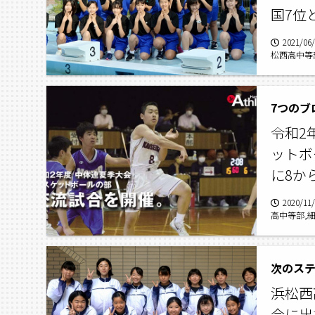
国7位
2021/06
松西高中等
7つのブ
令和2
ットボ
に8か
2020/11
高中等部,
部,北星中
スケットボ
次のス
浜松西
会に出