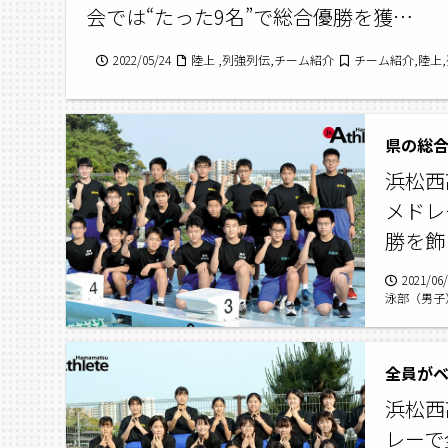
会では“たった9名”で総合優勝を獲…
2022/05/24
陸上 ,列強列伝,チーム紹介
チーム紹介,陸上
県の総
浜松西
メドレ
勝を飾
2021/06
泳部（男子
全員が
浜松西
レーで