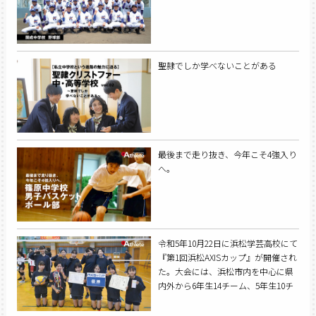
聖隷でしか学べないことがある
最後まで走り抜き、今年こそ4強入り
へ。
令和5年10月22日に浜松学芸高校にて
『第1回浜松AXISカップ』が開催され
た。大会には、浜松市内を中心に県
内外から6年生14チーム、5年生10チ
ームが参加。麁玉VSCが優勝を果た
し、初代王者に輝いた。