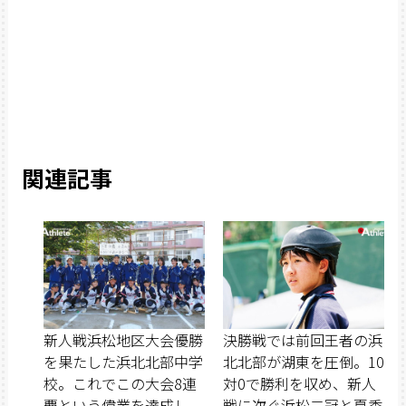
関連記事
新人戦浜松地区大会優勝
決勝戦では前回王者の浜
を果たした浜北北部中学
北北部が湖東を圧倒。10
校。これでこの大会8連
対0で勝利を収め、新人
覇という偉業を達成し
戦に次ぐ浜松二冠と夏季