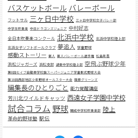
バスケットボール
バレーボール
三ヶ日中学校
フットサル
三ヶ日中学校女子バレー部
中村好志
中学生吹奏楽
中日ドラゴンズジュニア
北浜中学校
全日本吹奏楽コンクール
北浜中学校陸上部
夢追人
北浜女子ソフトボールクラブ
学童野球
感動ストーリー
新人
新人バレーボール選手権
松島彰吾
空飛ぶ野球少年
浜松ジャガーズ
浜松支部
湖東中学校陸上部
第8回セイブ自動車学校旗スーパージュニア学童軟式野球大会
第18回西部地区少年野球オールスター大会
篠原グリーンズ
編集長のひとりごと
能力覚醒講座
西遠女子学園中学校
芳川北ワイルドキャッツ
試合コラム
野球
陸上
開成中学校吹奏楽部
駅伝
革命的野球塾