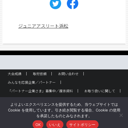
ジュニアアスリート浜松
大会成績
取材依頼
お問い合わせ
みんなを応援企業／パートナー
「パートナー企業さま」募集中／媒体資料
お取り扱いに関して
ラック設置・配布箇所
スポーツ少年団！
企業概要
よりよいエクスペリエンスを提供するため、当ウェブサイトでは
バックナンバー
サイトポリシー
Cookie を使用しています。引き続き閲覧する場合、Cookie の使用
を承諾したものとみなされます。
Copyright © ジュニアアスリート浜松 All rights reserved.
OK
いいえ
サイトポリシー