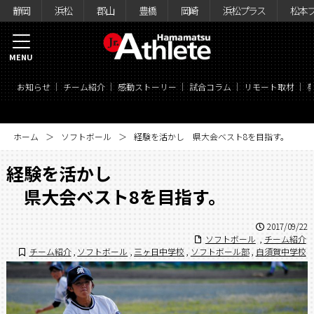
静岡
浜松
郡山
豊橋
岡崎
浜松プラス
松本
MENU
お知らせ
チーム紹介
感動ストーリー
試合コラム
リモート取材
ホーム
ソフトボール
経験を活かし 県大会ベスト8を目指す。
経験を活かし
県大会ベスト8を目指す。
2017/09/22
ソフトボール
,
チーム紹介
チーム紹介
,
ソフトボール
,
三ヶ日中学校
,
ソフトボール部
,
白須賀中学校