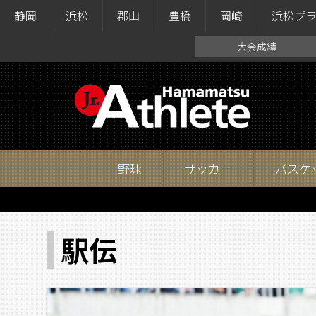
静岡
浜松
郡山
豊橋
岡崎
浜松プ
大会成績
野球
サッカー
バスケ
駅伝