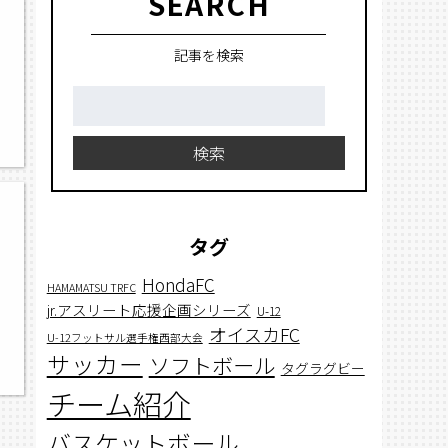
SEARCH
記事を検索
検
索:
検索
タグ
HondaFC
HAMAMATSU TRFC
jr.アスリート応援企画シリーズ
U-12
オイスカFC
U-12フットサル選手権西部大会
サッカー
ソフトボール
タグラグビー
チーム紹介
バスケットボール