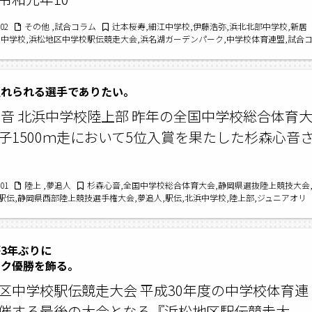
/02
その他 ,試合コラム
辻本桜寿,細江中学校,伊藤浩弥,浜北北部中学校,新居
名中学校,浜松地区中学校駅伝競走大会,浜名湖ガーデンパーク,中学校体育連盟,試合
音,駅伝,松下永明,北浜中学校,神田蓮
憧れられる選手でありたい。
心音 北浜中学校陸上部 昨年の全国中学校総合体育
子1500ｍ走において5位入賞を果たした杉森心音
/01
陸上 ,夢追人
杉森心音,全国中学校総合体育大会,静岡県選抜陸上競技大会
駅伝,静岡県西部陸上競技選手権大会,夢追人,駅伝,北浜中学校,陸上部,ジュニアオリ
米澤奈々香
3年ぶりに
ク優勝を飾る。
区中学校駅伝競走大会 平成30年度の中学校体育連
催する最後の大会となる『浜松地区駅伝競走大