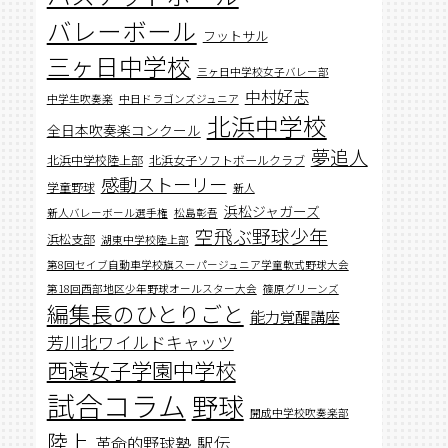
バレーボール
フットサル
三ヶ日中学校
三ヶ日中学校女子バレー部
中村好志
中学生吹奏楽
中日ドラゴンズジュニア
北浜中学校
全日本吹奏楽コンクール
夢追人
北浜中学校陸上部
北浜女子ソフトボールクラブ
感動ストーリー
学童野球
新人
浜松ジャガーズ
新人バレーボール選手権
松島彰吾
空飛ぶ野球少年
浜松支部
湖東中学校陸上部
第8回セイブ自動車学校旗スーパージュニア学童軟式野球大会
第18回西部地区少年野球オールスター大会
篠原グリーンズ
編集長のひとりごと
能力覚醒講座
芳川北ワイルドキャッツ
西遠女子学園中学校
試合コラム
野球
開成中学校吹奏楽部
陸上
駅伝
革命的野球塾