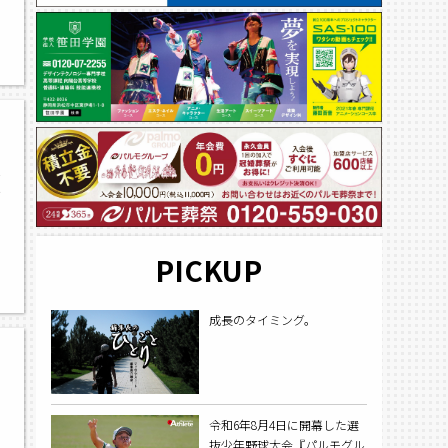
コ
大
さ
PICKUP
,
成長のタイミング。
令和6年8月4日に開幕した選
抜少年野球大会『パルモグル