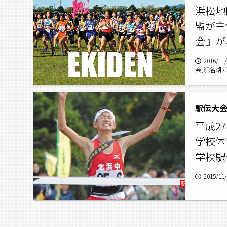
浜松地
盟が主
会』が
2016/11
会,浜名湖
駅伝大会
平成2
学校体
学校駅
2015/11