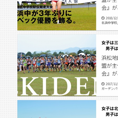
会』が
2018/12
北浜中学校
女子は
男子は
浜松地
盟が主
会』が
2017/11
ガーデンパ
女子は
男子は