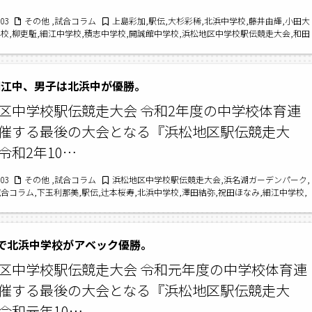
/03
その他 ,試合コラム
上島彩加,駅伝,大杉彩稀,北浜中学校,藤井由輝,小田大
学校,柳吏駈,細江中学校,積志中学校,開誠館中学校,浜松地区中学校駅伝競走大会,和田
谷芽以,試合コラム
細江中、男子は北浜中が優勝。
区中学校駅伝競走大会 令和2年度の中学校体育連
催する最後の大会となる『浜松地区駅伝競走大
令和2年10…
/03
その他 ,試合コラム
浜松地区中学校駅伝競走大会,浜名湖ガーデンパーク,
合コラム,下玉利那美,駅伝,辻本桜寿,北浜中学校,澤田結弥,祝田ほなみ,細江中学校,
北浜東部中学校,髙田智太,湖東中学校,浜松開誠館中学校
で北浜中学校がアベック優勝。
区中学校駅伝競走大会 令和元年度の中学校体育連
催する最後の大会となる『浜松地区駅伝競走大
令和元年10…