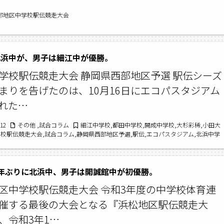
西部地区中学校駅伝競走大会
北浜中が、男子は細江中が優勝。
学校駅伝競走大会 静岡県西部地区予選 駅伝シーズ
まりを告げたのは、10月16日にエコパスタジアム
れた…
/12
その他 ,試合コラム
細江中学校,都田中学校,開成中学校,大杉彩稀,小田大
学校駅伝競走大会,試合コラム,静岡県西部地区予選,駅伝,エコパスタジアム,北浜中学
莉乃,小野真和,南部中学校,渡邊大輔
年ぶりに北浜中、男子は開誠館中が初優勝。
区中学校駅伝競走大会 令和3年度の中学校体育連
催する最後の大会となる『浜松地区駅伝競走大
、令和3年1…