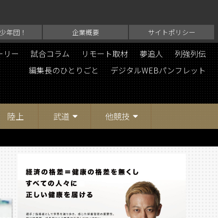
少年団！
企業概要
サイトポリシー
ーリー
試合コラム
リモート取材
夢追人
列強列伝
編集長のひとりごと
デジタルWEBパンフレット
陸上
武道
他競技