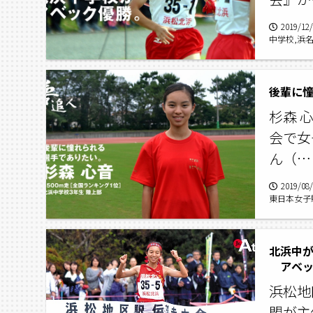
2019/12
中学校,浜
ラム,杉森心
後輩に
杉森 
会で女
ん（…
2019/08
東日本女子
ンピック,
北浜中が
アベッ
浜松地
盟が主