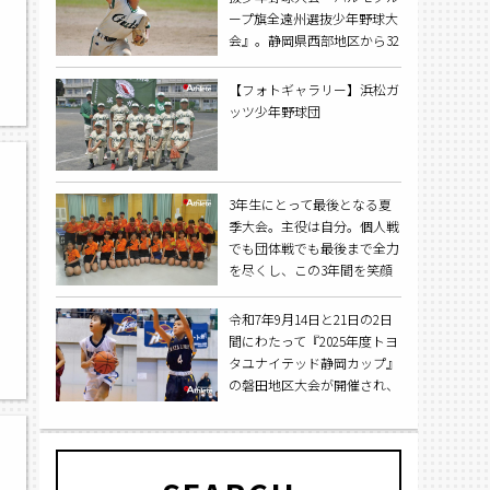
ープ旗全遠州選抜少年野球大
会』。静岡県西部地区から32
チームが浜北に集い、西部地
,
区ナンバーワンを決める今大
【フォトギャラリー】浜松ガ
会。優勝を飾ったのは浜松ガ
ッツ少年野球団
ッツ少年野球団だった。
3年生にとって最後となる夏
季大会。主役は自分。個人戦
でも団体戦でも最後まで全力
を尽くし、この3年間を笑顔
で締め括る。
令和7年9月14日と21日の2日
間にわたって『2025年度トヨ
湖
タユナイテッド静岡カップ』
の磐田地区大会が開催され、
男子では浅羽ミニバスが、女
子では城山ミニバスが優勝を
飾った。