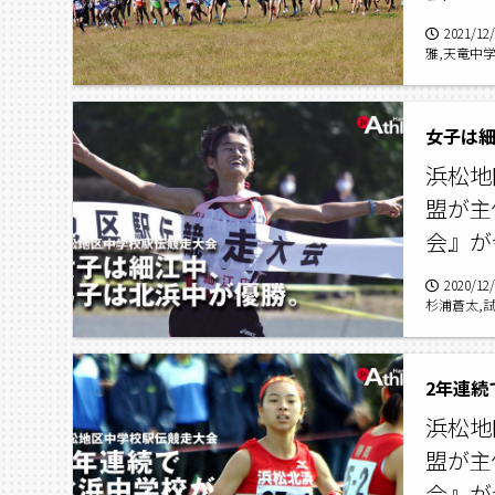
2021/12
雅,天竜中
愛加里,大
女子は
浜松地
盟が主
会』が
2020/12
杉浦蒼太,試
山内真潤,
2年連続
浜松地
盟が主
会』が