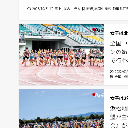
2023/10/31
陸上 ,試合コラム
駅伝,周南中学校,静岡県
女子は
全国中
ンの始
で行わ
2022/01
雅,全国中
校,鈴木結
女子は2
浜松地
盟が主
会』が