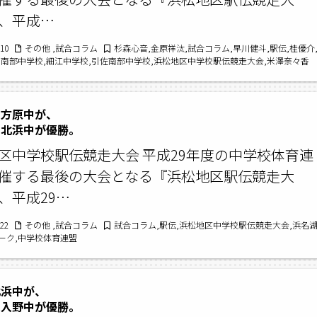
、平成…
/10
その他 ,試合コラム
杉森心音,金原祥汰,試合コラム,早川健斗,駅伝,桂優介
,南部中学校,細江中学校,引佐南部中学校,浜松地区中学校駅伝競走大会,米澤奈々香
三方原中が、
北浜中が優勝。
区中学校駅伝競走大会 平成29年度の中学校体育連
催する最後の大会となる『浜松地区駅伝競走大
、平成29…
/22
その他 ,試合コラム
試合コラム,駅伝,浜松地区中学校駅伝競走大会,浜名
ーク,中学校体育連盟
北浜中が、
入野中が優勝。