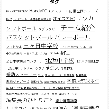
タグ
HondaFC
jr.アスリート応援企画シリーズ
HAMAMATSU TRFC
サッカー
オイスカFC
U-12
U-12フットサル選手権西部大会
チーム紹介
ソフトボール
タグラグビー
バスケットボール
バレーボール
三ヶ日中学校
フットサル
三ヶ日中学校女子バレー部
中村好志
中学生吹奏楽
中日ドラゴンズジュニア
北浜中学校
全日本吹奏楽コンクール
北浜中学校陸上部
夢追人
北浜女子ソフトボールクラブ
学童野球
感動ストーリー
新人
新人バレーボール選手権
松島彰吾
空飛ぶ野球少年
浜松ジャガーズ
浜松支部
湖東中学校陸上部
第8回セイブ自動車学校旗スーパージュニア学童軟式野球大会
第18回西部地区少年野球オールスター大会
篠原グリーンズ
編集長のひとりごと
能力覚醒講座
西遠女子学園中学校
芳川北ワイルドキャッツ