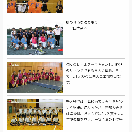
県の頂点を勝ち取り
全国大会へ
個々のレベルアップを果たし、昨秋
のリベンジである県大会優勝、そし
て、2年ぶりの全国大会出場を目指
す。
新人戦では、浜松地区大会こそ6位と
いう結果に終わったが、西部大会で
は準優勝、県大会では3位入賞を果た
す快進撃を見せ、一気に県の上位争
いに食い込んできた。