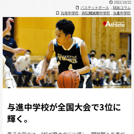
2022/10/22
バスケットボール
,
試合コラム
丸塚中学校
,
浜松開誠館中学校
,
与進中学校
与進中学校が全国大会で3位に
輝く。