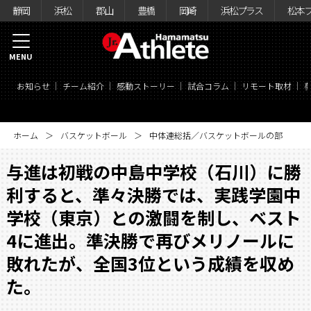
静岡
浜松
郡山
豊橋
岡崎
浜松プラス
松本
MENU
お知らせ
チーム紹介
感動ストーリー
試合コラム
リモート取材
ホーム
バスケットボール
中体連総括／バスケットボールの部
与進は初戦の中島中学校（石川）に勝
利すると、準々決勝では、実践学園中
学校（東京）との激闘を制し、ベスト
4に進出。準決勝で再びメリノールに
敗れたが、全国3位という成績を収め
た。