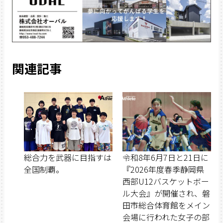
関連記事
総合力を武器に目指すは
令和8年6月7日と21日に
全国制覇。
『2026年度春季静岡県
西部U12バスケットボー
ル大会』が開催され、磐
田市総合体育館をメイン
会場に行われた女子の部