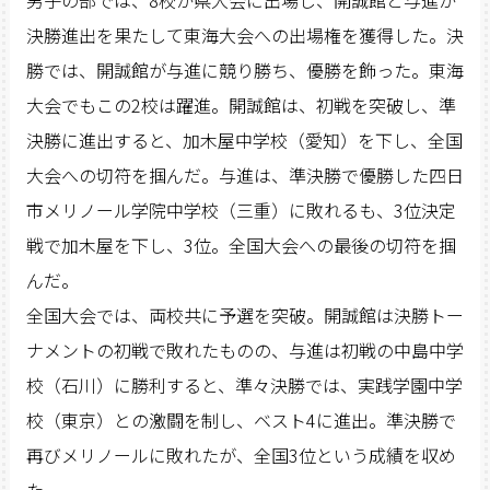
男子の部では、8校が県大会に出場し、開誠館と与進が
決勝進出を果たして東海大会への出場権を獲得した。決
勝では、開誠館が与進に競り勝ち、優勝を飾った。東海
大会でもこの2校は躍進。開誠館は、初戦を突破し、準
決勝に進出すると、加木屋中学校（愛知）を下し、全国
大会への切符を掴んだ。与進は、準決勝で優勝した四日
市メリノール学院中学校（三重）に敗れるも、3位決定
戦で加木屋を下し、3位。全国大会への最後の切符を掴
んだ。
全国大会では、両校共に予選を突破。開誠館は決勝トー
ナメントの初戦で敗れたものの、与進は初戦の中島中学
校（石川）に勝利すると、準々決勝では、実践学園中学
校（東京）との激闘を制し、ベスト4に進出。準決勝で
再びメリノールに敗れたが、全国3位という成績を収め