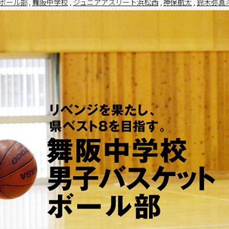
ボール部
,
舞阪中学校
,
ジュニアアスリート浜松西
,
神保航太
,
鈴木弥真