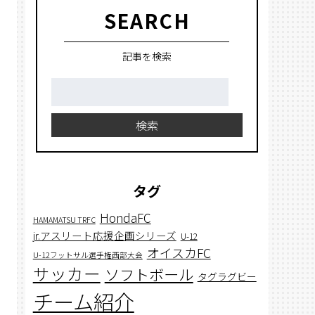
た。全国への切符を掴んだ大
SEARCH
会の軌跡を追った。
記事を検索
検
索:
検索
タグ
HondaFC
HAMAMATSU TRFC
jr.アスリート応援企画シリーズ
U-12
オイスカFC
U-12フットサル選手権西部大会
サッカー
ソフトボール
タグラグビー
チーム紹介