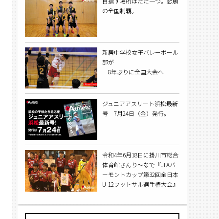
目指す場所はただ一つ。悲願
の全国制覇。
新居中学校女子バレーボール
部が
8年ぶりに全国大会へ
ジュニアアスリート浜松最新
号 7月24日（金）発行。
令和4年6月18日に掛川市総合
体育館さんり～なで『JFAバ
ーモントカップ第32回全日本
U-12フットサル選手権大会』
の静岡県大会が行われ、前回
王者のマリオフットサルスク
ールが今年も優勝を果たし