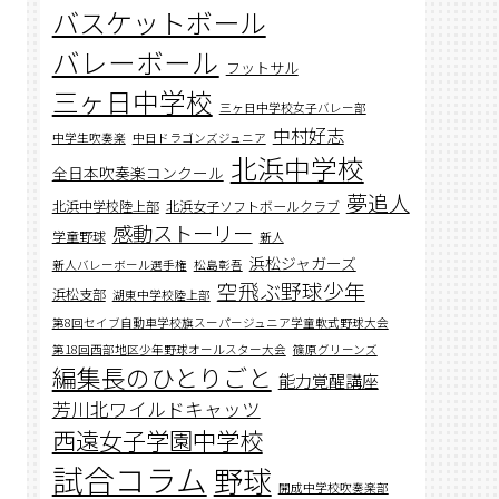
バスケットボール
バレーボール
フットサル
三ヶ日中学校
三ヶ日中学校女子バレー部
中村好志
中学生吹奏楽
中日ドラゴンズジュニア
北浜中学校
全日本吹奏楽コンクール
夢追人
北浜中学校陸上部
北浜女子ソフトボールクラブ
感動ストーリー
学童野球
新人
浜松ジャガーズ
新人バレーボール選手権
松島彰吾
空飛ぶ野球少年
浜松支部
湖東中学校陸上部
第8回セイブ自動車学校旗スーパージュニア学童軟式野球大会
第18回西部地区少年野球オールスター大会
篠原グリーンズ
編集長のひとりごと
能力覚醒講座
芳川北ワイルドキャッツ
西遠女子学園中学校
試合コラム
野球
開成中学校吹奏楽部