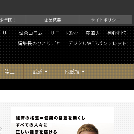
少年団！
企業概要
サイトポリシー
ーリー
試合コラム
リモート取材
夢追人
列強列伝
編集長のひとりごと
デジタルWEBパンフレット
陸上
武道
他競技
介