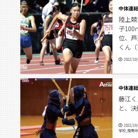
中体連
陸上競
子10
位、芦
くん（
2022/10
中体連
藤江く
と、決
2022/10
学校,曳馬
校,入野中