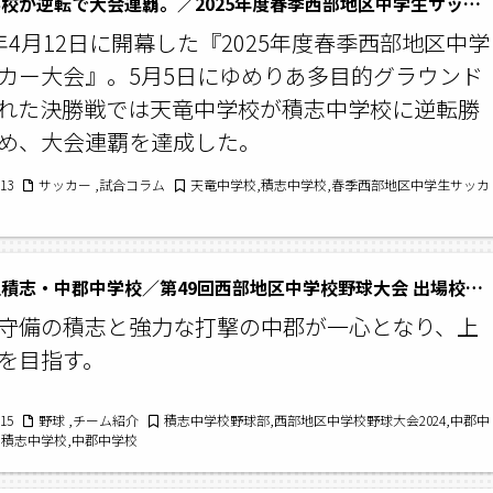
天竜中学校が逆転で大会連覇。／2025年度春季西部地区中学生サッカー大会
年4月12日に開幕した『2025年度春季西部地区中学
カー大会』。5月5日にゆめりあ多目的グラウンド
れた決勝戦では天竜中学校が積志中学校に逆転勝
め、大会連覇を達成した。
/13
サッカー ,試合コラム
天竜中学校,積志中学校,春季西部地区中学生サッカ
浜松市立積志・中郡中学校／第49回西部地区中学校野球大会 出場校紹介
守備の積志と強力な打撃の中郡が一心となり、上
を目指す。
/15
野球 ,チーム紹介
積志中学校野球部,西部地区中学校野球大会2024,中郡中
,積志中学校,中郡中学校