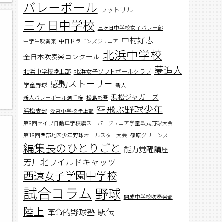
バレーボール
フットサル
三ヶ日中学校
三ヶ日中学校女子バレー部
中村好志
中学生吹奏楽
中日ドラゴンズジュニア
北浜中学校
全日本吹奏楽コンクール
夢追人
北浜中学校陸上部
北浜女子ソフトボールクラブ
感動ストーリー
学童野球
新人
浜松ジャガーズ
新人バレーボール選手権
松島彰吾
空飛ぶ野球少年
浜松支部
湖東中学校陸上部
第8回セイブ自動車学校旗スーパージュニア学童軟式野球大会
第18回西部地区少年野球オールスター大会
篠原グリーンズ
編集長のひとりごと
能力覚醒講座
芳川北ワイルドキャッツ
西遠女子学園中学校
試合コラム
野球
開成中学校吹奏楽部
陸上
駅伝
革命的野球塾