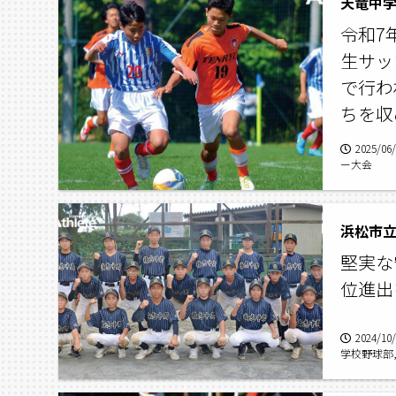
令和7
生サッ
で行わ
ちを収
2025/06
ー大会
堅実な
位進出
2024/10
学校野球部