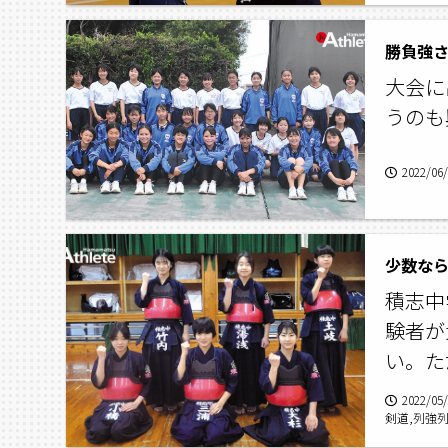
勝負強
大会に
うのも
2022/06
少数なら
積志中
験者が
い。た
2022/05
剣道,列強