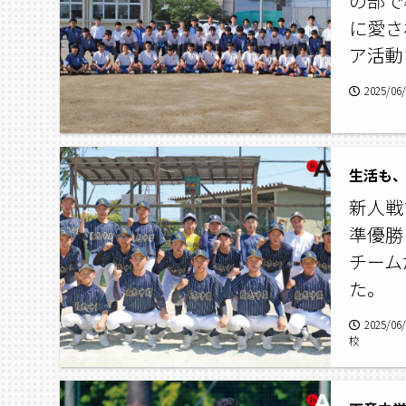
の部で
に愛さ
ア活動
2025/06
新人戦
準優勝
チーム
た。
2025/06
校