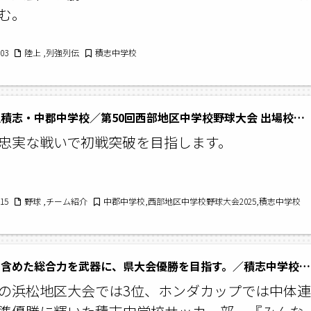
掴む。
/03
陸上 ,列強列伝
積志中学校
浜松市立積志・中郡中学校／第50回西部地区中学校野球大会 出場校紹介
忠実な戦いで初戦突破を目指します。
/15
野球 ,チーム紹介
中郡中学校,西部地区中学校野球大会2025,積志中学校
ベンチを含めた総合力を武器に、県大会優勝を目指す。／積志中学校サッカー部
の浜松地区大会では3位、ホンダカップでは中体連