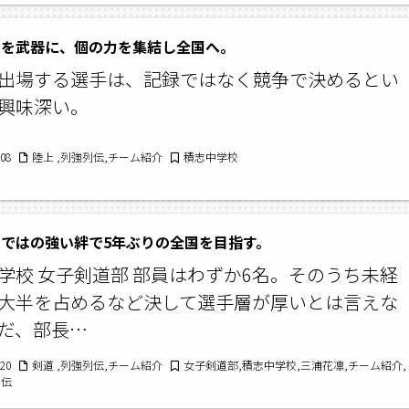
さを武器に、個の力を集結し全国へ。
出場する選手は、記録ではなく競争で決めるとい
興味深い。
/08
陸上 ,列強列伝,チーム紹介
積志中学校
ではの強い絆で5年ぶりの全国を目指す。
学校 女子剣道部 部員はわずか6名。そのうち未経
大半を占めるなど決して選手層が厚いとは言えな
だ、部長…
/20
剣道 ,列強列伝,チーム紹介
女子剣道部,積志中学校,三浦花凛,チーム紹介,
列伝