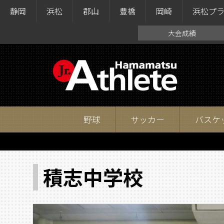
静岡
浜松
郡山
豊橋
岡崎
浜松プ
大会成績
野球
サッカー
バスケ
積志中学校