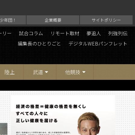
少年団！
企業概要
サイトポリシー
ーリー
試合コラム
リモート取材
夢追人
列強列伝
編集長のひとりごと
デジタルWEBパンフレット
陸上
武道
他競技