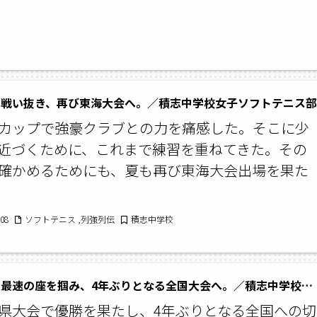
く戦い抜き、再び東海大会へ。／積志中学校女子ソフトテニス部
カップで強豪クラブとの力を痛感した。そこに少
近づくために、これまで練習を重ねてきた。その
確かめるためにも、夏も再び東海大会出場を果た
/08
ソフトテニス ,列強列伝
積志中学校
再び県内最速の座を掴み、4年ぶりとなる全国大会へ。／積志中学校陸上競技部女子
県大会で優勝を果たし、4年ぶりとなる全国への切