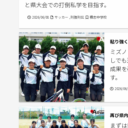
と県大会での打倒私学を目指す。
2026/06/08
サッカー ,列強列伝
積志中学校
粘り強
ミズノ
しでも
成果を
す。
2026/06
まずは