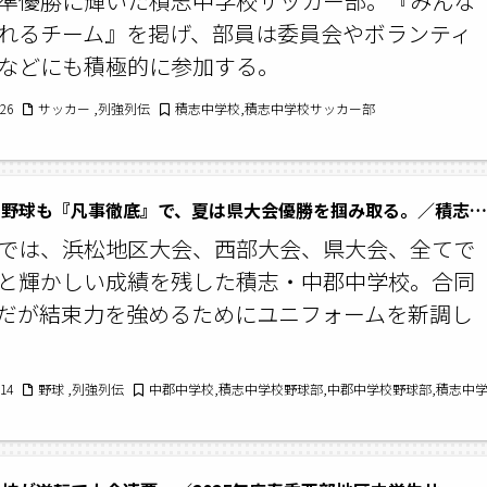
準優勝に輝いた積志中学校サッカー部。『みんな
れるチーム』を掲げ、部員は委員会やボランティ
などにも積極的に参加する。
/26
サッカー ,列強列伝
積志中学校,積志中学校サッカー部
生活も、野球も『凡事徹底』で、夏は県大会優勝を掴み取る。／積志・中郡中学校野球部
では、浜松地区大会、西部大会、県大会、全てで
と輝かしい成績を残した積志・中郡中学校。合同
だが結束力を強めるためにユニフォームを新調し
/14
野球 ,列強列伝
中郡中学校,積志中学校野球部,中郡中学校野球部,積志中