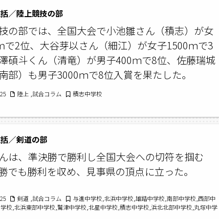
総括／陸上競技の部
技の部では、全国大会で小池雛さん（積志）が女
0ｍで2位、大谷芽以さん（細江）が女子1500ｍで3
澤碩斗くん（清竜）が男子400ｍで8位、佐藤瑞城
南部）も男子3000ｍで8位入賞を果たした。
/25
陸上 ,試合コラム
積志中学校
総括／剣道の部
んは、準決勝で勝利し全国大会への切符を掴む
勝でも勝利を収め、見事県の頂点に立った。
/25
剣道 ,試合コラム
与進中学校,北浜中学校,雄踏中学校,南部中学校,西部中
中学校,北浜東部中学校,鷲津中学校,北星中学校,積志中学校,浜北北部中学校,丸塚中学
学校,三ヶ日中学校