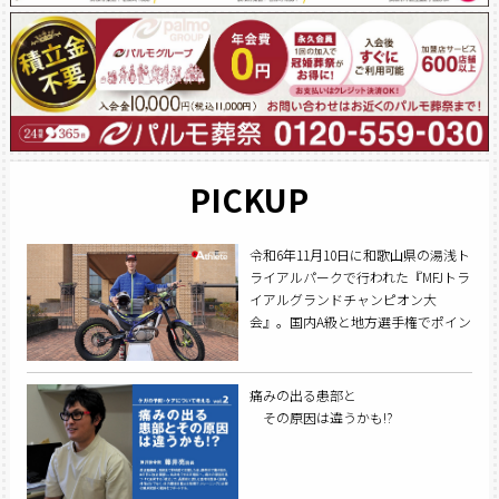
PICKUP
令和6年11月10日に和歌山県の湯浅ト
ライアルパークで行われた『MFJトラ
イアルグランドチャンピオン大
会』。国内A級と地方選手権でポイン
トを獲得した国内B級ライダーを対象
としたトライアルの全国大会だ。こ
の大会で初出場初優勝を飾ったのが
痛みの出る患部と
木村倭くん（浅羽中3年）。オートバ
その原因は違うかも!?
イトライアルを始めて1年弱で初の日
本一に輝いた。