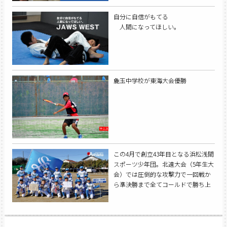
自分に自信がもてる
人間になってほしい。
麁玉中学校が東海大会優勝
この4月で創立43年目となる浜松浅間
スポーツ少年団。北遠大会（5年生大
会）では圧倒的な攻撃力で一回戦か
ら準決勝まで全てコールドで勝ち上
がり準優勝。『攻撃力』が今年のチ
ームの特徴といえる。