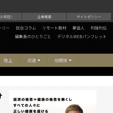
少年団！
企業概要
サイトポリシー
ーリー
試合コラム
リモート取材
夢追人
列強列伝
編集長のひとりごと
デジタルWEBパンフレット
陸上
武道
他競技
け