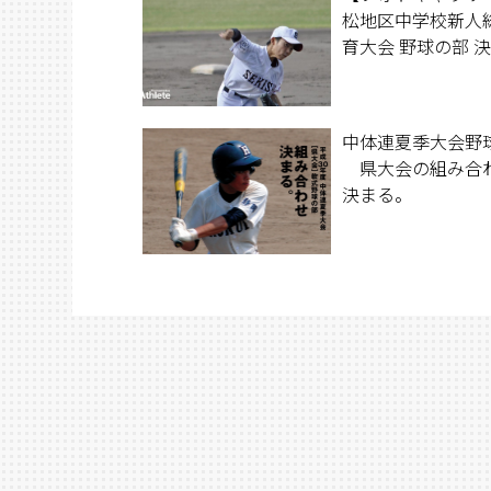
松地区中学校新人
育大会 野球の部 
中体連夏季大会野
県大会の組み合
決まる。