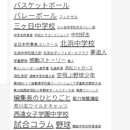
バスケットボール
バレーボール
フットサル
三ヶ日中学校
三ヶ日中学校女子バレー部
中村好志
中学生吹奏楽
中日ドラゴンズジュニア
北浜中学校
全日本吹奏楽コンクール
夢追人
北浜中学校陸上部
北浜女子ソフトボールクラブ
感動ストーリー
学童野球
新人
浜松ジャガーズ
新人バレーボール選手権
松島彰吾
空飛ぶ野球少年
浜松支部
湖東中学校陸上部
第8回セイブ自動車学校旗スーパージュニア学童軟式野球大会
第18回西部地区少年野球オールスター大会
篠原グリーンズ
編集長のひとりごと
能力覚醒講座
芳川北ワイルドキャッツ
西遠女子学園中学校
試合コラム
野球
開成中学校吹奏楽部