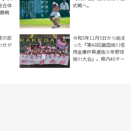
総合体
式戦へ。
決勝戦
球の部
令和5年11月5日から始ま
わせが
った『第48回島田掛川信
用金庫杯県選抜少年野球
掛川大会』。県内40チー
ムが出場したこの大会
で、袋井南少年野球クラ
ブが見事優勝を果たし
た。