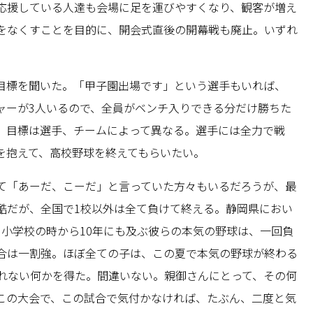
応援している人達も会場に足を運びやすくなり、観客が増え
をなくすことを目的に、開会式直後の開幕戦も廃止。いずれ
目標を聞いた。「甲子園出場です」という選手もいれば、
ャーが3人いるので、全員がベンチ入りできる分だけ勝ちた
、目標は選手、チームによって異なる。選手には全力で戦
を抱えて、高校野球を終えてもらいたい。
て「あーだ、こーだ」と言っていた方々もいるだろうが、最
酷だが、全国で1校以外は全て負けて終える。静岡県におい
。小学校の時から10年にも及ぶ彼らの本気の野球は、一回負
合は一割強。ほぼ全ての子は、この夏で本気の野球が終わる
られない何かを得た。間違いない。親御さんにとって、その何
この大会で、この試合で気付かなければ、たぶん、二度と気