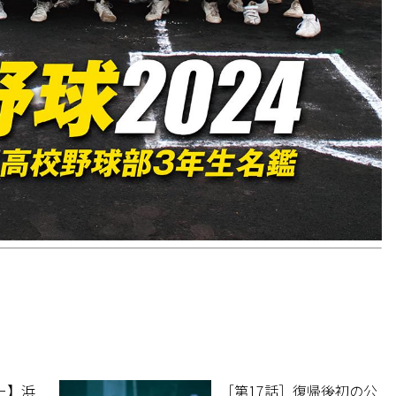
ー】浜
［第17話］復帰後初の公