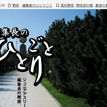
/05
野球
,
編集長のひとりごと
高校野球
,
野球部の親
,
最後の