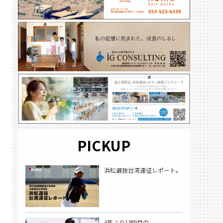
PICKUP
浜松選抜台湾遠征レポート。
4年ぶり13回目の