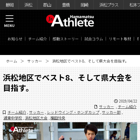
静岡
浜松
郡山
豊橋
岡崎
浜松プラス
松本
MENU
お知らせ
チーム紹介
感動ストーリー
試合コラム
リモート取材
ホーム
サッカー
浜松地区でベスト8、そして県大会を目指す。
浜松地区でベスト8、そして県大会を
目指す。
2019/04/22
サッカー
,
チーム紹介
チーム紹介
,
サッカー
,
レッドウイング・ホンダカップ
,
サッカー部
,
湖東中学校
,
浜松地区大会
,
福田怜央