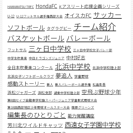
HondaFC
jr.アスリート応援企画シリーズ
HAMAMATSU TRFC
サッカー
オイスカFC
U-12
U-12フットサル選手権西部大会
チーム紹介
ソフトボール
タグラグビー
バスケットボール
バレーボール
三ヶ日中学校
フットサル
三ヶ日中学校女子バレー部
中村好志
中学生吹奏楽
中日ドラゴンズジュニア
北浜中学校
全日本吹奏楽コンクール
北浜中学校陸上部
夢追人
北浜女子ソフトボールクラブ
学童野球
感動ストーリー
新人
新人バレーボール選手権
松島彰吾
空飛ぶ野球少年
浜松ジャガーズ
浜松支部
湖東中学校陸上部
第8回セイブ自動車学校旗スーパージュニア学童軟式野球大会
第18回西部地区少年野球オールスター大会
篠原グリーンズ
編集長のひとりごと
能力覚醒講座
西遠女子学園中学校
芳川北ワイルドキャッツ