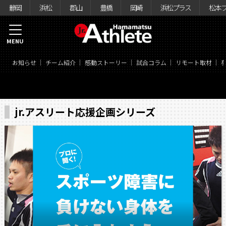
静岡
浜松
郡山
豊橋
岡崎
浜松プラス
松本
MENU
お知らせ
チーム紹介
感動ストーリー
試合コラム
リモート取材
jr.アスリート応援企画シリーズ