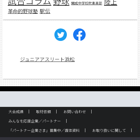
試合コラム
野球
陸上
開成中学校吹奏楽部
駅伝
革命的野球塾
ジュニアアスリート浜松
大会成績
取材依頼
お問い合わせ
みんなを応援企業／パートナー
「パートナー企業さま」募集中／媒体資料
お取り扱いに関して
ラック設置・配布箇所
スポーツ少年団！
企業概要