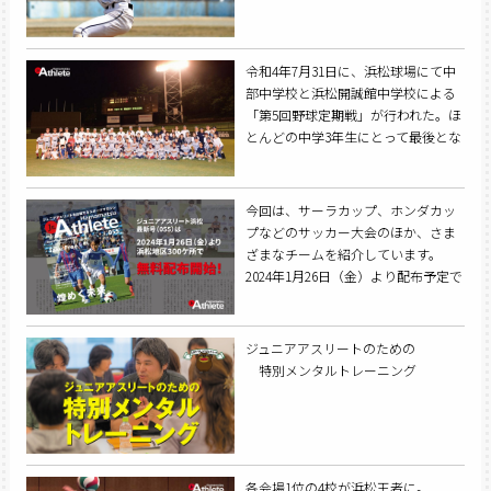
令和4年7月31日に、浜松球場にて中
部中学校と浜松開誠館中学校による
「第5回野球定期戦」が行われた。ほ
とんどの中学3年生にとって最後とな
るこの試合。元気よく、野球を楽し
む姿がそこにあった。
今回は、サーラカップ、ホンダカッ
プなどのサッカー大会のほか、さま
ざまなチームを紹介しています。
2024年1月26日（金）より配布予定で
す。
ジュニアアスリートのための
特別メンタルトレーニング
各会場1位の4校が浜松王者に。