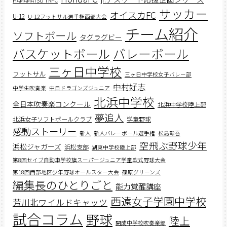
HAMAMATSU TRFC
サッカー
オイスカFC
U-12
U-12フットサル選手権西部大会
チーム紹介
ソフトボール
タグラグビー
バスケットボール
バレーボール
三ヶ日中学校
フットサル
三ヶ日中学校女子バレー部
中村好志
中学生吹奏楽
中日ドラゴンズジュニア
北浜中学校
全日本吹奏楽コンクール
北浜中学校陸上部
夢追人
北浜女子ソフトボールクラブ
学童野球
感動ストーリー
新人
新人バレーボール選手権
松島彰吾
空飛ぶ野球少年
浜松ジャガーズ
浜松支部
湖東中学校陸上部
第8回セイブ自動車学校旗スーパージュニア学童軟式野球大会
第18回西部地区少年野球オールスター大会
篠原グリーンズ
編集長のひとりごと
能力覚醒講座
西遠女子学園中学校
芳川北ワイルドキャッツ
試合コラム
野球
陸上
開成中学校吹奏楽部