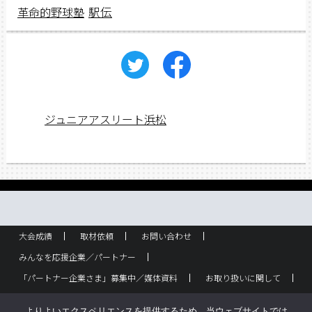
駅伝
革命的野球塾
ジュニアアスリート浜松
大会成績
取材依頼
お問い合わせ
みんなを応援企業／パートナー
「パートナー企業さま」募集中／媒体資料
お取り扱いに関して
ラック設置・配布箇所
スポーツ少年団！
企業概要
よりよいエクスペリエンスを提供するため、当ウェブサイトでは