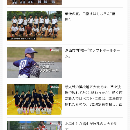
最後の夏。目指すはもちろん“優
勝”。
湖西市内“唯一”のソフトボールチー
ム。
新人戦の浜松地区大会では、準々決
勝で敗れて5位に終わったが、続く西
部新人ではベスト4に進出。準決勝で
敗れたものの、3位決定戦を制し、西
部3位での県大会出場を果たした与進
中学校女子バスケットボール部。県
大会を経験し、夏はさらに上を目指
北浜中と八幡中が波乱の大会を制
してトレーニングに励んでいる。
す。