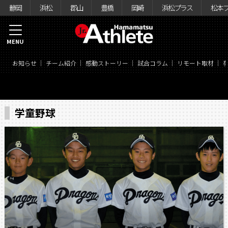
静岡
浜松
郡山
豊橋
岡崎
浜松プラス
松本
MENU
お知らせ
チーム紹介
感動ストーリー
試合コラム
リモート取材
学童野球