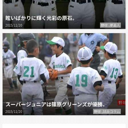
眩いばかりに輝く光彩の原石。
2015/11/20
野球 ,夢追人
スーパージュニアは篠原グリーンズが優勝。
2015/11/20
野球 ,試合コラム