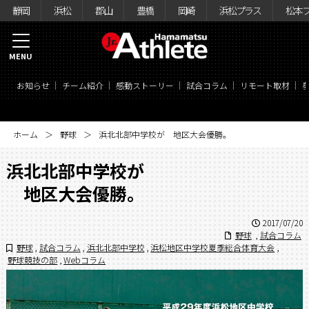
静岡
浜松
郡山
豊橋
岡崎
浜松プラス
松本
MENU
お知らせ
チーム紹介
感動ストーリー
試合コラム
リモート取材
ホーム
野球
浜北北部中学校が 地区大会優勝。
浜北北部中学校が
地区大会優勝。
2017/07/20
野球
,
試合コラム
野球
,
試合コラム
,
浜北北部中学校
,
浜松地区中学校夏季総合体育大会
,
野球競技の部
,
Webコラム