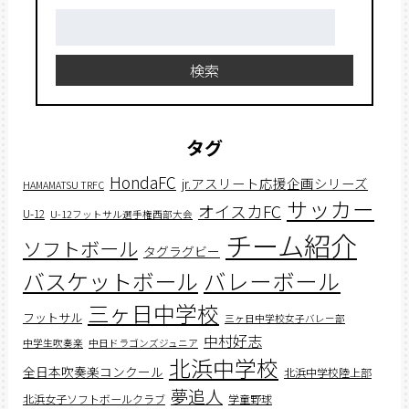
検
索:
検索
タグ
HondaFC
jr.アスリート応援企画シリーズ
HAMAMATSU TRFC
サッカー
オイスカFC
U-12
U-12フットサル選手権西部大会
チーム紹介
ソフトボール
タグラグビー
バスケットボール
バレーボール
三ヶ日中学校
フットサル
三ヶ日中学校女子バレー部
中村好志
中学生吹奏楽
中日ドラゴンズジュニア
北浜中学校
全日本吹奏楽コンクール
北浜中学校陸上部
夢追人
北浜女子ソフトボールクラブ
学童野球