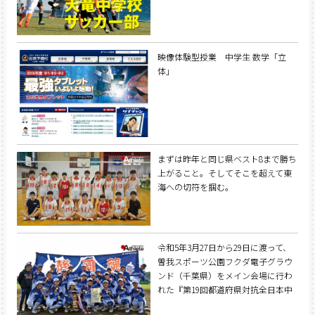
映像体験型授業 中学生 数学「立
体」
まずは昨年と同じ県ベスト8まで勝ち
上がること。そしてそこを超えて東
海への切符を掴む。
令和5年3月27日から29日に渡って、
曽我スポーツ公園フクダ電子グラウ
ンド（千葉県）をメイン会場に行わ
れた『第19回都道府県対抗全日本中
学生女子ソフトボール大会』。静岡