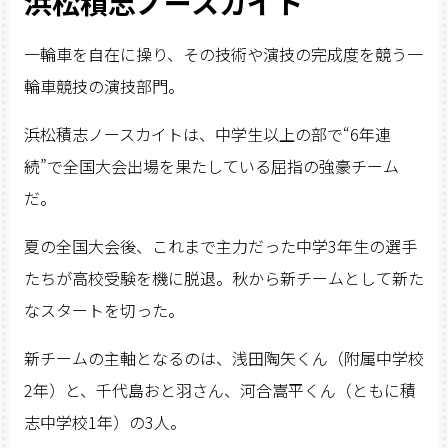
浜松積志ノースカイト
一輪車を自在に操り、その技術や演技の完成度を競う一
輪車競技の演技部門。
浜松積志ノースカイトは、中学生以上の部で“6年連
続”で全国大会出場を果たしている屈指の強豪チーム
だ。
夏の全国大会後、これまで主力だった中学3年生の選手
たちが高校受験を機に脱退。秋から新チームとして新た
なスタートを切った。
新チームの主軸となるのは、浅田陶矢くん（附属中学校
2年）と、千代島おと羽さん、河合嵩平くん（ともに積
志中学校1年）の3人。