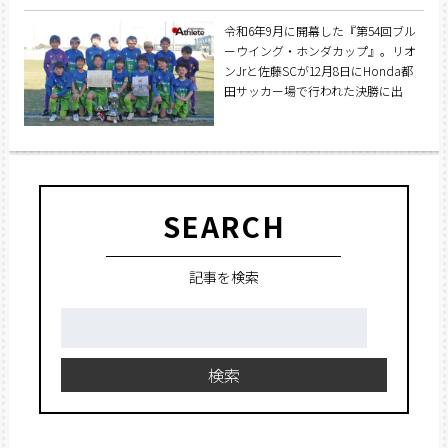
県選抜が見事優勝を果たした。
令和6年9月に開幕した『第54回ブル
ーウイング・ホンダカップ』。リオ
ンJrと佐藤SCが12月8日にHonda都
田サッカー場で行われた決勝に出
場。予選を通じて圧倒的な戦いを見
せたリオンJrが優勝を果たした。
SEARCH
記事を検索
検
索:
検索