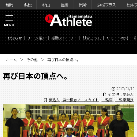
静岡
浜松
郡山
豊橋
岡崎
浜松プラス
松本
MENU
お知らせ
チーム紹介
感動ストーリー
試合コラム
リモート取材
ホーム
その他
再び日本の頂点へ。
再び日本の頂点へ。
2017/01/10
その他
,
夢追人
夢追人
,
浜松積志ノースカイト
,
一輪車
,
一輪車競技