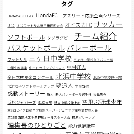
タグ
HondaFC
jr.アスリート応援企画シリーズ
HAMAMATSU TRFC
サッカー
オイスカFC
U-12
U-12フットサル選手権西部大会
チーム紹介
ソフトボール
タグラグビー
バスケットボール
バレーボール
三ヶ日中学校
フットサル
三ヶ日中学校女子バレー部
中村好志
中学生吹奏楽
中日ドラゴンズジュニア
北浜中学校
全日本吹奏楽コンクール
北浜中学校陸上部
夢追人
北浜女子ソフトボールクラブ
学童野球
感動ストーリー
新人
新人バレーボール選手権
松島彰吾
空飛ぶ野球少年
浜松ジャガーズ
浜松支部
湖東中学校陸上部
第8回セイブ自動車学校旗スーパージュニア学童軟式野球大会
第18回西部地区少年野球オールスター大会
篠原グリーンズ
編集長のひとりごと
能力覚醒講座