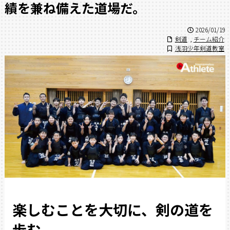
績を兼ね備えた道場だ。
2026/01/19
剣道
,
チーム紹介
浅羽少年剣道教室
楽しむことを大切に、剣の道を
歩む。