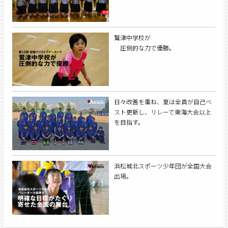
鷲津中学校が
圧倒的な力で優勝。
日々改善を重ね、夏は全員が自己ベ
スト更新し、リレーで東海大会以上
を目指す。
浜松城北スポーツ少年団が全国大会
出場。