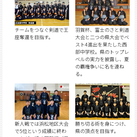
チームをつなぐ剣道で王
羽賀杯、富士のさと剣道
座奪還を目指す。
大会と二つの県大会でベ
スト4進出を果たした西
部中学校。県のトップレ
ベルの実力を披露し、夏
の覇権争いに名を連ね
る。
新人戦では浜松地区大会
勝ち切る術を身につけ、
で5位という成績に終わ
県の頂点を目指す。