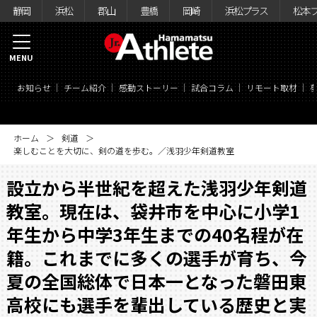
静岡
浜松
郡山
豊橋
岡崎
浜松プラス
松本
MENU
お知らせ
チーム紹介
感動ストーリー
試合コラム
リモート取材
ホーム
剣道
楽しむことを大切に、剣の道を歩む。／浅羽少年剣道教室
設立から半世紀を超えた浅羽少年剣道
教室。現在は、袋井市を中心に小学1
年生から中学3年生までの40名程が在
籍。これまでに多くの選手が育ち、今
夏の全国総体で日本一となった磐田東
高校にも選手を輩出している歴史と実