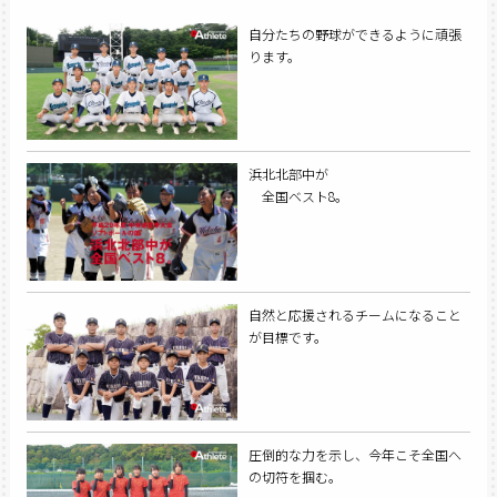
自分たちの野球ができるように頑張
ります。
浜北北部中が
全国ベスト8。
自然と応援されるチームになること
が目標です。
圧倒的な力を示し、今年こそ全国へ
の切符を掴む。