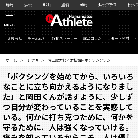
静岡
浜松
郡山
豊橋
岡崎
浜松プラス
松本
MENU
お知らせ
チーム紹介
感動ストーリー
試合コラム
リモート取材
ホーム
その他
岡田虎太郎／浜松堀内ボクシングジム
「ボクシングを始めてから、いろいろ
なことに立ち向かえるようになりまし
た」と岡田くんが話すように、少しず
つ自分が変わっていることを実感して
いる。何かに打ち克つために、何かを
守るために、人は強くなっていける。
痛みを知っているからこそ、人は優し