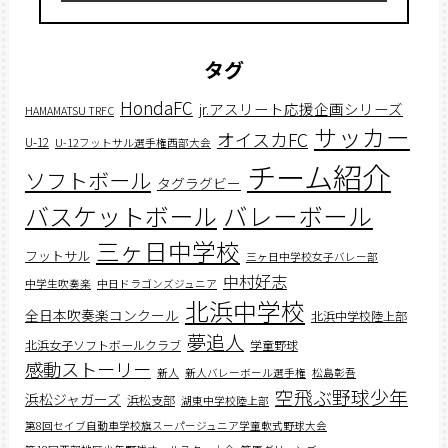
タグ
HondaFC
jr.アスリート応援企画シリーズ
HAMAMATSU TRFC
サッカー
オイスカFC
U-12
U-12フットサル選手権西部大会
チーム紹介
ソフトボール
タグラグビー
バスケットボール
バレーボール
三ヶ日中学校
フットサル
三ヶ日中学校女子バレー部
中村好志
中学生吹奏楽
中日ドラゴンズジュニア
北浜中学校
全日本吹奏楽コンクール
北浜中学校陸上部
夢追人
北浜女子ソフトボールクラブ
学童野球
感動ストーリー
新人
新人バレーボール選手権
松島彰吾
空飛ぶ野球少年
浜松ジャガーズ
浜松支部
湖東中学校陸上部
第8回セイブ自動車学校旗スーパージュニア学童軟式野球大会