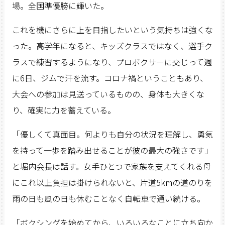
場。全国準優勝に輝いた。
これを機にさらに上を目指したいという気持ちは強くな
った。高学年になると、キッズクラスではなく、選手ク
ラスで練習するようになり、プロボクサーに交じって週
に6日、ジムで汗を流す。コロナ禍ということもあり、
大会への参加は見送っているものの、身体も大きくな
り、確実に力を蓄えている。
「優しくて真面目。何よりも自分の状況を理解し、勇気
を持って一歩を踏み出せることが彼の最大の強さです」
と堀内会長は話す。女手ひとつで家族を支えてくれる母
にこれ以上負担は掛けられないと、片道5kmの道のりを
雨の日も風の日も休むことなく自転車で通い続ける。
「ボクシングを始めてから、いろいろなことに立ち向か