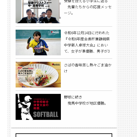
受験を控える小学生に送る
先輩たちからの応援メッセ
ージ。
令和6年12月14日に行われた
『令和6年度会長杯兼静岡県
中学新人卓球大会』におい
て、女子が準優勝、男子が3
位入賞を果たした舞阪中学
校。夏季大会では男女揃って
さばの香味蒸し熱々ごま油か
の全国大会出場を目指す。
け
野球に続き
曳馬中学校が地区優勝。