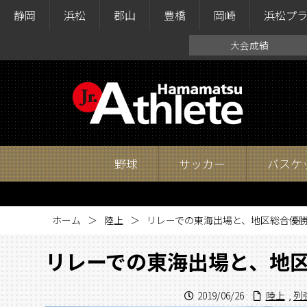
静岡
浜松
郡山
豊橋
岡崎
浜松プ
大会成績
野球
サッカー
バスケ
ホーム
陸上
リレーでの東海出場と、地区総合優
リレーでの東海出場と、地
2019/06/26
陸上
,
列