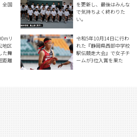
、全国
を更新し、最後はみんな
で気持ちよく終わりた
い。
00mリ
令和5年10月14日に行わ
松地区
れた『静岡県西部中学校
した舞
駅伝競走大会』で女子チ
短距離
ームが3位入賞を果た
い、こ
し、県駅伝への出場を決
する。
めた。男子チームもラス
トレースとなった『浜松
地区中学校駅伝競走大
会』の結果と共にお伝え
する。