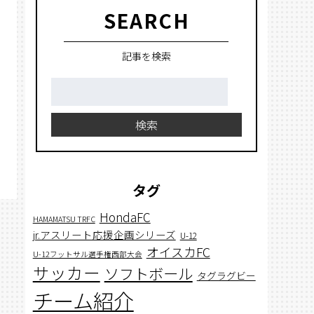
SEARCH
記事を検索
検
索:
検索
タグ
HondaFC
HAMAMATSU TRFC
jr.アスリート応援企画シリーズ
U-12
オイスカFC
U-12フットサル選手権西部大会
サッカー
ソフトボール
タグラグビー
チーム紹介