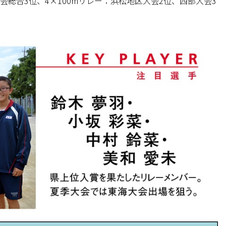
会総合3位、4×100mリレー：浜松地区大会2位、西部大会3