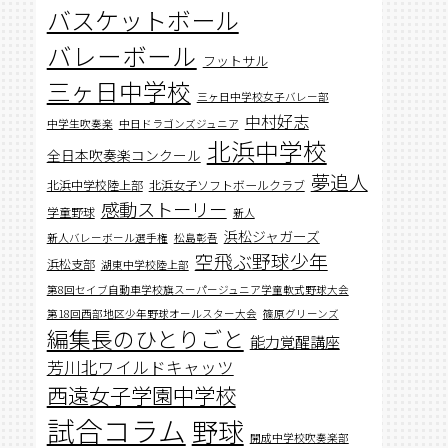
バスケットボール
バレーボール
フットサル
三ヶ日中学校
三ヶ日中学校女子バレー部
中村好志
中学生吹奏楽
中日ドラゴンズジュニア
北浜中学校
全日本吹奏楽コンクール
夢追人
北浜中学校陸上部
北浜女子ソフトボールクラブ
感動ストーリー
学童野球
新人
浜松ジャガーズ
新人バレーボール選手権
松島彰吾
空飛ぶ野球少年
浜松支部
湖東中学校陸上部
第8回セイブ自動車学校旗スーパージュニア学童軟式野球大会
第18回西部地区少年野球オールスター大会
篠原グリーンズ
編集長のひとりごと
能力覚醒講座
芳川北ワイルドキャッツ
西遠女子学園中学校
試合コラム
野球
開成中学校吹奏楽部