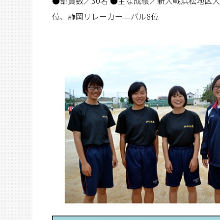
●部員数／30名 ●主な成績／新人戦浜松地区大
位、静岡リレーカーニバル8位