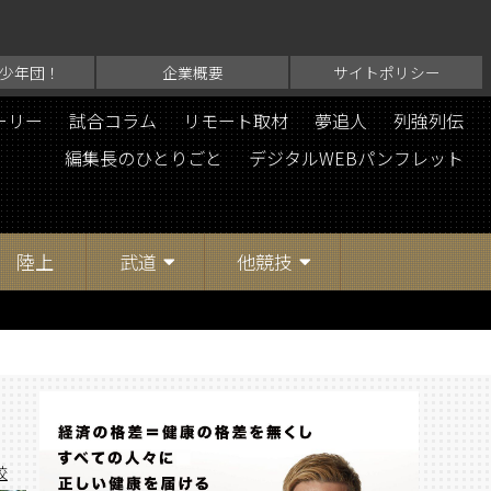
少年団！
企業概要
サイトポリシー
ーリー
試合コラム
リモート取材
夢追人
列強列伝
編集長のひとりごと
デジタルWEBパンフレット
陸上
武道
他競技
校