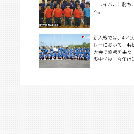
ライバルに勝ち
へ。
新人戦では、4×1
レーにおいて、浜
大会で優勝を果た
阪中学校。今年は
種目に好選手が揃
の種目で力を発揮