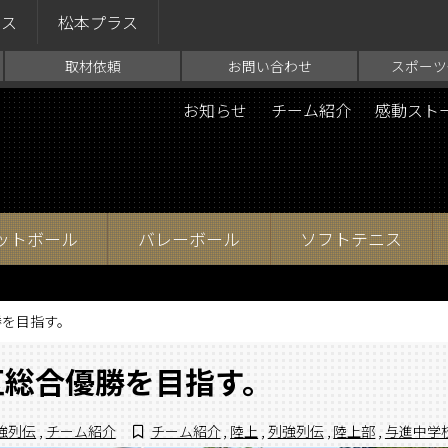
ラス
松本プラス
取材依頼
お問い合わせ
スポーツ
お知らせ
チーム紹介
感動スト
ットボール
バレーボール
ソフトテニス
勝を目指す。
区総合優勝を目指す。
強列伝
,
チーム紹介
チーム紹介
,
陸上
,
列強列伝
,
陸上部
,
与進中学