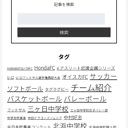
記事を検索
検
索:
検索
タグ
HondaFC
jr.アスリート応援企画シリーズ
HAMAMATSU TRFC
サッカー
オイスカFC
U-12
U-12フットサル選手権西部大会
チーム紹介
ソフトボール
タグラグビー
バスケットボール
バレーボール
三ヶ日中学校
フットサル
三ヶ日中学校女子バレー部
中村好志
中学生吹奏楽
中日ドラゴンズジュニア
北浜中学校
全日本吹奏楽コンクール
北浜中学校陸上部