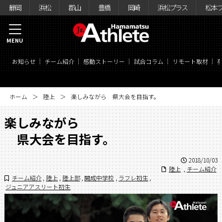
静岡
浜松
郡山
豊橋
岡崎
浜松プラス
松本
MENU
お知らせ
チーム紹介
感動ストーリー
試合コラム
リモート取材
ホーム
陸上
楽しみながら 県大会を目指す。
楽しみながら
県大会を目指す。
2018/10/03
陸上
,
チーム紹介
チーム紹介
,
陸上
,
陸上部
,
開成中学校
,
ラフレ初生
,
ジュニアアスリート初生