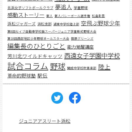
夢追人
北浜女子ソフトボールクラブ
学童野球
感動ストーリー
新人
新人バレーボール選手権
松島彰吾
空飛ぶ野球少年
浜松ジャガーズ
浜松支部
湖東中学校陸上部
第8回セイブ自動車学校旗スーパージュニア学童軟式野球大会
第18回西部地区少年野球オールスター大会
篠原グリーンズ
編集長のひとりごと
能力覚醒講座
西遠女子学園中学校
芳川北ワイルドキャッツ
試合コラム
野球
陸上
開成中学校吹奏楽部
駅伝
革命的野球塾
ジュニアアスリート浜松