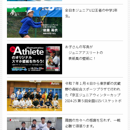
全日本ジュニアU12王者の中学1年
生。
お子さんの写真が
ジュニアアスリートの
表紙風の壁紙に！
令和７年１月４日から東京都の武蔵
野の森総合スポーツプラザで行われ
た『京王ジュニアウィンターカップ
2024-25 第５回全国U15バスケットボ
ール選手権大会』への出場を果たし
た浜松学院中学校男子バスケットボ
ール部。夏の雪辱を果たし、７年ぶ
周囲の方々への感謝を忘れず、一戦
りに全国の舞台に立った。
必勝で頑張ります。