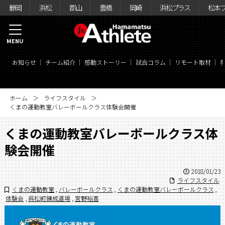
静岡
浜松
郡山
豊橋
岡崎
浜松プラス
松本
MENU
お知らせ
チーム紹介
感動ストーリー
試合コラム
リモート取材
ホーム
ライフスタイル
くまの運動教室バレーボールクラス体験会開催
くまの運動教室バレーボールクラス体
験会開催
2018/01/23
ライフスタイル
くまの運動教室
,
バレーボールクラス
,
くまの運動教室バレーボールクラス
,
体験会
,
呉松町錬成道場
,
宮野裕喜