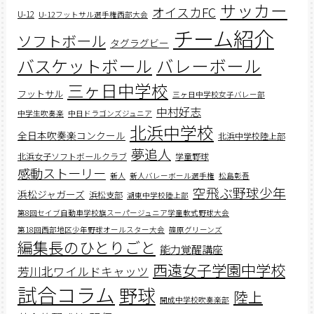
サッカー
オイスカFC
U-12
U-12フットサル選手権西部大会
チーム紹介
ソフトボール
タグラグビー
バスケットボール
バレーボール
三ヶ日中学校
フットサル
三ヶ日中学校女子バレー部
中村好志
中学生吹奏楽
中日ドラゴンズジュニア
北浜中学校
全日本吹奏楽コンクール
北浜中学校陸上部
夢追人
北浜女子ソフトボールクラブ
学童野球
感動ストーリー
新人
新人バレーボール選手権
松島彰吾
空飛ぶ野球少年
浜松ジャガーズ
浜松支部
湖東中学校陸上部
第8回セイブ自動車学校旗スーパージュニア学童軟式野球大会
第18回西部地区少年野球オールスター大会
篠原グリーンズ
編集長のひとりごと
能力覚醒講座
西遠女子学園中学校
芳川北ワイルドキャッツ
試合コラム
野球
陸上
開成中学校吹奏楽部