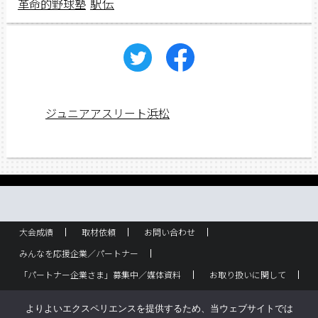
駅伝
革命的野球塾
ジュニアアスリート浜松
大会成績
取材依頼
お問い合わせ
みんなを応援企業／パートナー
「パートナー企業さま」募集中／媒体資料
お取り扱いに関して
ラック設置・配布箇所
スポーツ少年団！
企業概要
よりよいエクスペリエンスを提供するため、当ウェブサイトでは
バックナンバー
サイトポリシー