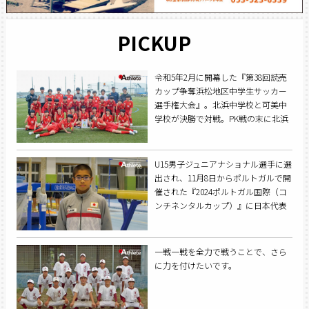
PICKUP
令和5年2月に開幕した『第38回読売
カップ争奪浜松地区中学生サッカー
選手権大会』。北浜中学校と可美中
学校が決勝で対戦。PK戦の末に北浜
が勝利し、栄冠を勝ち取った。
U15男子ジュニアナショナル選手に選
出され、11月8日からポルトガルで開
催された『2024ポルトガル国際（コ
ンチネンタルカップ）』に日本代表
選手として出場した北村健翔くん
（神明中学校2年）。将来の体操界を
背負っていく逸材の一人だ。
一戦一戦を全力で戦うことで、さら
に力を付けたいです。