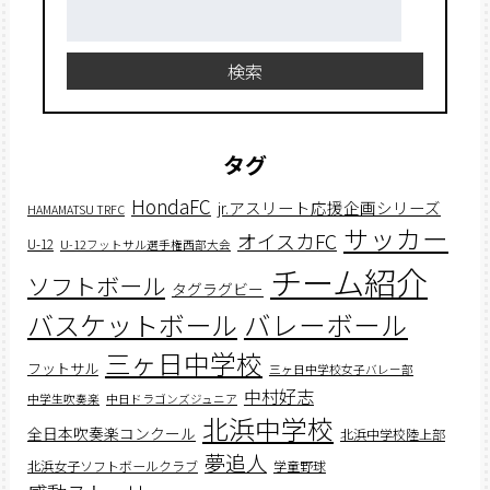
検
索:
検索
タグ
HondaFC
jr.アスリート応援企画シリーズ
HAMAMATSU TRFC
サッカー
オイスカFC
U-12
U-12フットサル選手権西部大会
チーム紹介
ソフトボール
タグラグビー
バスケットボール
バレーボール
三ヶ日中学校
フットサル
三ヶ日中学校女子バレー部
中村好志
中学生吹奏楽
中日ドラゴンズジュニア
北浜中学校
全日本吹奏楽コンクール
北浜中学校陸上部
夢追人
北浜女子ソフトボールクラブ
学童野球