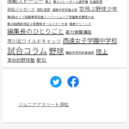
感動ストーリー
新人
新人バレーボール選手権
松島彰吾
空飛ぶ野球少年
浜松ジャガーズ
浜松支部
湖東中学校陸上部
第8回セイブ自動車学校旗スーパージュニア学童軟式野球大会
第18回西部地区少年野球オールスター大会
篠原グリーンズ
編集長のひとりごと
能力覚醒講座
西遠女子学園中学校
芳川北ワイルドキャッツ
試合コラム
野球
陸上
開成中学校吹奏楽部
駅伝
革命的野球塾
ジュニアアスリート浜松