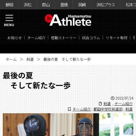
静岡
浜松
郡山
豊橋
岡崎
浜松プラス
松本
MENU
お知らせ
チーム紹介
感動ストーリー
試合コラム
リモート取材
ホーム
剣道
最後の夏 そして新たな一歩
最後の夏
そして新たな一歩
2015/07/24
剣道
,
チーム紹介
チーム紹介
,
都田中学校剣道部
,
剣道