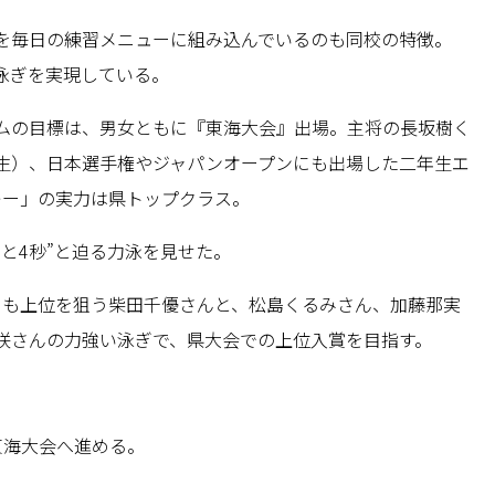
を毎日の練習メニューに組み込んでいるのも同校の特徴。
泳ぎを実現している。
ムの目標は、男女ともに『東海大会』出場。主将の長坂樹く
生）、日本選手権やジャパンオープンにも出場した二年生エ
レー」の実力は県トップクラス。
と4秒”と迫る力泳を見せた。
目も上位を狙う柴田千優さんと、松島くるみさん、加藤那実
咲さんの力強い泳ぎで、県大会での上位入賞を目指す。
東海大会へ進める。