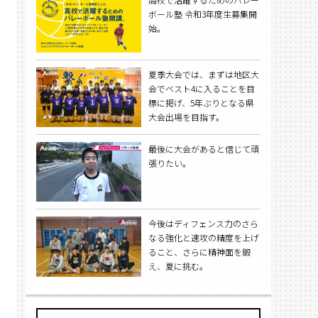
ボール塾 令和3年度生募集開
始。
夏季大会では、まずは地区大
会でベスト4に入ることを目
標に掲げ、5年ぶりとなる県
大会出場を目指す。
最後に大会があると信じて頑
張りたい。
今後はディフェンス力のさら
なる強化と速攻の精度を上げ
ること、さらに精神面を鍛
え、夏に挑む。