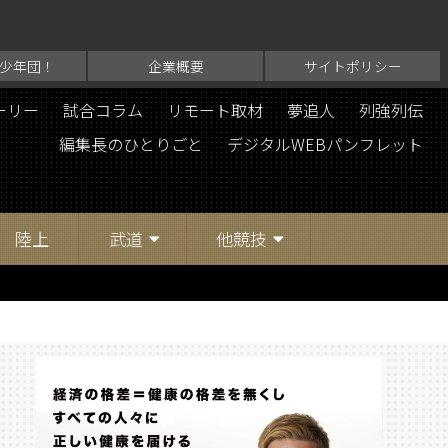
少年団！
企業概要
サイトポリシー
ーリー
試合コラム
リモート取材
夢追人
列強列伝
編集長のひとりごと
デジタルWEBパンフレット
陸上
武道
他競技