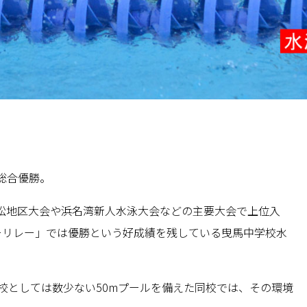
総合優勝。
松地区大会や浜名湾新人水泳大会などの主要大会で上位入
ーリレー」では優勝という好成績を残している曳馬中学校水
校としては数少ない50mプールを備えた同校では、その環境