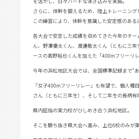
を活かし、日々ハードな泳ぎ込みを実施。
さらに、体幹を鍛えるため、陸上トレーニング
この練習により、体幹を意識した安定感のある
各大会で安定した成績を収めてきた今年のチー
ん、野澤優太くん、渡邊敬太くん（ともに三年
ースの高野裕也くんを加えた「400mフリーリ
今年の浜松地区大会では、全国標準記録まで“あ
「女子400mフリーリレー」も有望で、個人種
さん（ともに三年生）、そして二年生の長柄有
県内屈指の実力校がひしめき合う浜松地区。
そこを勝ち抜き県大会へ進み、上位6校のみが