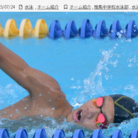
15/07/24
水泳
,
チーム紹介
チーム紹介
,
曳馬中学校水泳部
,
水