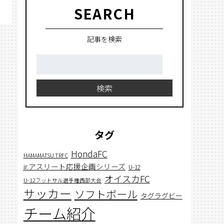
SEARCH
記事を検索
検
索:
検索
タグ
HondaFC
HAMAMATSU TRFC
jr.アスリート応援企画シリーズ
U-12
オイスカFC
U-12フットサル選手権西部大会
サッカー
ソフトボール
タグラグビー
チーム紹介