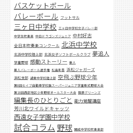
バスケットボール
バレーボール
フットサル
三ヶ日中学校
三ヶ日中学校女子バレー部
中村好志
中学生吹奏楽
中日ドラゴンズジュニア
北浜中学校
全日本吹奏楽コンクール
夢追人
北浜中学校陸上部
北浜女子ソフトボールクラブ
感動ストーリー
学童野球
新人
浜松ジャガーズ
新人バレーボール選手権
松島彰吾
空飛ぶ野球少年
浜松支部
湖東中学校陸上部
第8回セイブ自動車学校旗スーパージュニア学童軟式野球大会
第18回西部地区少年野球オールスター大会
篠原グリーンズ
編集長のひとりごと
能力覚醒講座
芳川北ワイルドキャッツ
西遠女子学園中学校
試合コラム
野球
開成中学校吹奏楽部