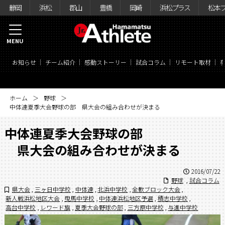
静岡
浜松
郡山
豊橋
岡崎
浜松プラス
松本
MENU
お知らせ
チーム紹介
感動ストーリー
試合コラム
リモート取材
ホーム
野球
中体連夏季大会野球の部 県大会の組み合わせが決まる
中体連夏季大会野球の部
県大会の組み合わせが決まる
2016/07/22
野球
,
試合コラム
県大会
,
三ヶ日中学校
,
中体連
,
北浜中学校
,
全軟ブロック大会
,
新人戦浜松地区大会
,
曳馬中学校
,
中体連浜松地区予選
,
積志中学校
,
高台中学校
,
レワード旗
,
夏季大会野球の部
,
三方原中学校
,
与進中学校