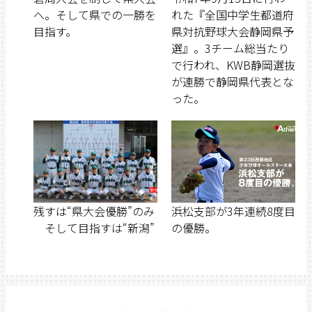
へ。そして県での一勝を
れた『全国中学生都道府
目指す。
県対抗野球大会静岡県予
選』。3チーム総当たり
で行われ、KWB静岡選抜
が連勝で静岡県代表とな
った。
残すは“県大会優勝”のみ
浜松支部が3年連続8度目
そして目指すは“新潟”
の優勝。