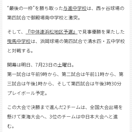
“最後の一枠”を勝ち取った
与進中学校
は、西ヶ谷球場の
第四試合で御殿場南中学校と激突。
そして、
『中体連浜松地区予選』
で見事優勝を果たした
曳馬中学校
は、浜岡球場の第四試合で清水四・五中学校
と対戦する。
開幕は明日、7月23日の土曜日。
第一試合は午前9時から、第二試合は午前11時から、第
三試合は午後1時から、そして第四試合は午後3時30分
プレイボール予定。
この大会で決勝まで進んだ2チームは、全国大会出場を
懸けて東海大会へ、3位のチームは中日本大会へと進
む。