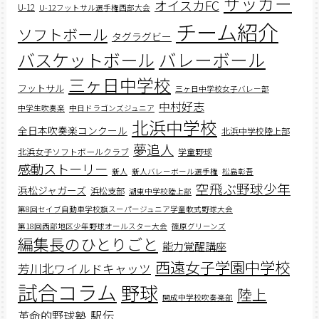
サッカー
オイスカFC
U-12
U-12フットサル選手権西部大会
チーム紹介
ソフトボール
タグラグビー
バスケットボール
バレーボール
三ヶ日中学校
フットサル
三ヶ日中学校女子バレー部
中村好志
中学生吹奏楽
中日ドラゴンズジュニア
北浜中学校
全日本吹奏楽コンクール
北浜中学校陸上部
夢追人
北浜女子ソフトボールクラブ
学童野球
感動ストーリー
新人
新人バレーボール選手権
松島彰吾
空飛ぶ野球少年
浜松ジャガーズ
浜松支部
湖東中学校陸上部
第8回セイブ自動車学校旗スーパージュニア学童軟式野球大会
第18回西部地区少年野球オールスター大会
篠原グリーンズ
編集長のひとりごと
能力覚醒講座
西遠女子学園中学校
芳川北ワイルドキャッツ
試合コラム
野球
陸上
開成中学校吹奏楽部
駅伝
革命的野球塾