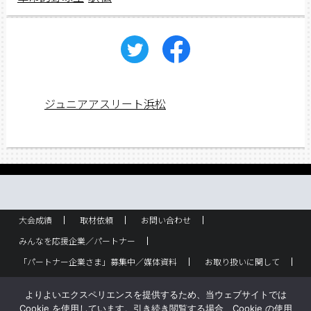
ジュニアアスリート浜松
大会成績
取材依頼
お問い合わせ
みんなを応援企業／パートナー
「パートナー企業さま」募集中／媒体資料
お取り扱いに関して
ラック設置・配布箇所
スポーツ少年団！
企業概要
よりよいエクスペリエンスを提供するため、当ウェブサイトでは
バックナンバー
サイトポリシー
Cookie を使用しています。引き続き閲覧する場合、Cookie の使用