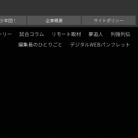
少年団！
企業概要
サイトポリシー
ーリー
試合コラム
リモート取材
夢追人
列強列伝
編集長のひとりごと
デジタルWEBパンフレット