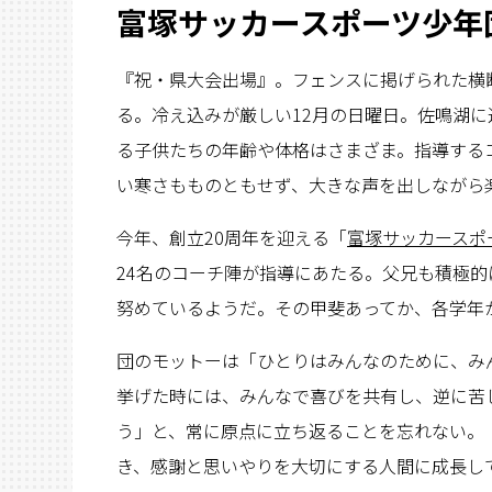
富塚サッカースポーツ少年
『祝・県大会出場』。フェンスに掲げられた横
る。冷え込みが厳しい12月の日曜日。佐鳴湖
る子供たちの年齢や体格はさまざま。指導する
い寒さもものともせず、大きな声を出しながら
今年、創立20周年を迎える「
富塚サッカースポ
24名のコーチ陣が指導にあたる。父兄も積極
努めているようだ。その甲斐あってか、各学年
団のモットーは「ひとりはみんなのために、み
挙げた時には、みんなで喜びを共有し、逆に苦
う」と、常に原点に立ち返ることを忘れない。
き、感謝と思いやりを大切にする人間に成長し