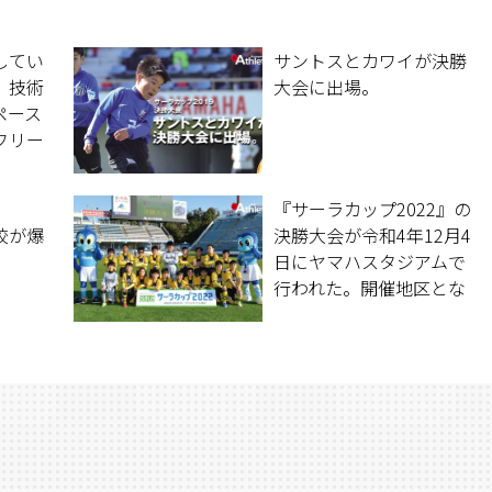
してい
サントスとカワイが決勝
。技術
大会に出場。
ペース
フリー
を徹底
場して
『サーラカップ2022』の
できる
校が爆
決勝大会が令和4年12月4
。
日にヤマハスタジアムで
行われた。開催地区とな
る天竜東地区の代表とし
てレゾンＦＣが決勝大会
に出場。他地区の代表チ
ームとの真剣勝負で大き
な経験を積んだ。