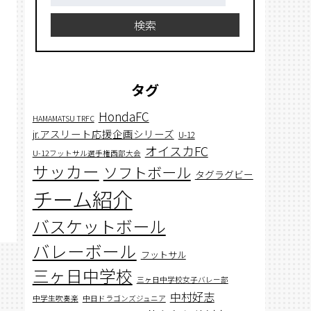
索:
検索
タグ
HondaFC
HAMAMATSU TRFC
jr.アスリート応援企画シリーズ
U-12
オイスカFC
U-12フットサル選手権西部大会
サッカー
ソフトボール
タグラグビー
チーム紹介
バスケットボール
バレーボール
フットサル
三ヶ日中学校
三ヶ日中学校女子バレー部
中村好志
中学生吹奏楽
中日ドラゴンズジュニア