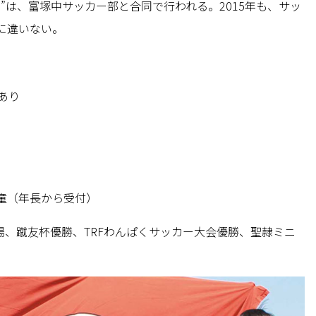
”は、富塚中サッカー部と合同で行われる。2015年も、サッ
に違いない。
あり
童（年長から受付）
場、蹴友杯優勝、TRFわんぱくサッカー大会優勝、聖隷ミニ