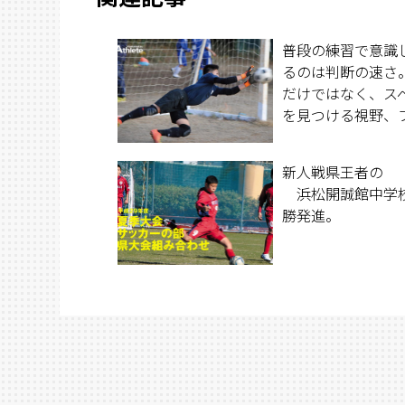
普段の練習で意識
るのは判断の速さ
だけではなく、ス
を見つける視野、
になるための動き
し、誰が試合に出
新人戦県王者の
も同じサッカーが
浜松開誠館中学
ための素地を築く
勝発進。