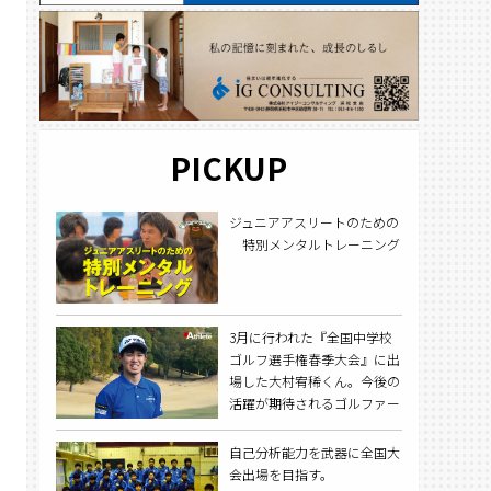
PICKUP
ジュニアアスリートのための
特別メンタルトレーニング
3月に行われた『全国中学校
ゴルフ選手権春季大会』に出
場した大村宥稀くん。今後の
活躍が期待されるゴルファー
の一人だ。ゴルフを始めたの
は、小学校4年生の時。父親
自己分析能力を武器に全国大
の影響もあり、何となく始め
会出場を目指す。
たことがきっかけだった。始