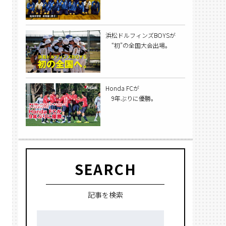
めるとすぐにゴルフの楽しさ
に魅了され、大会にも出場。
5年生の時には西日本大会
浜松ドルフィンズBOYSが
へ、6年生では全国大会出場
“初”の全国大会出場。
を果たし、全国18位という成
績を収めた。
Honda FCが
9年ぶりに優勝。
SEARCH
記事を検索
検