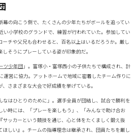
団
断幕の向こう側で、たくさんの少年たちがボールを追ってい
に近い小学校のグランドで、練習が行われていた。参加してい
コーチや父兄も合わせると、百名以上はいるだろうか。厳し
楽しそうにプレーしている姿が印象的だ。
ーツ少年団
」。富塚小・富塚西小の子供たちで構成され、計
的に運営に協力。アットホームで地域に密着したチーム作りに
が、さまざまな大会で好成績を挙げている。
んなはひとりのために」。選手全員が団結し、試合で勝利を
しい時には、「プレーを楽しもう」、「みんなで助け合お
『サッカーという競技を通じ、心と体をたくましく鍛え抜
てほしい』。チームの指導理念は継承され、団員たちを厳し