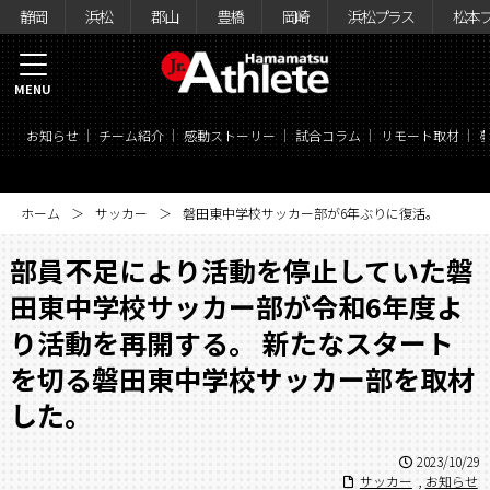
静岡
浜松
郡山
豊橋
岡崎
浜松プラス
松本
MENU
お知らせ
チーム紹介
感動ストーリー
試合コラム
リモート取材
ホーム
サッカー
磐田東中学校サッカー部が6年ぶりに復活。
部員不足により活動を停止していた磐
田東中学校サッカー部が令和6年度よ
り活動を再開する。 新たなスタート
を切る磐田東中学校サッカー部を取材
した。
2023/10/29
サッカー
,
お知らせ