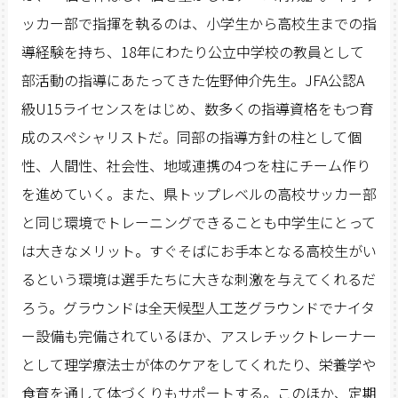
ッカー部で指揮を執るのは、小学生から高校生までの指
導経験を持ち、18年にわたり公立中学校の教員として
部活動の指導にあたってきた佐野伸介先生。JFA公認A
級U15ライセンスをはじめ、数多くの指導資格をもつ育
成のスペシャリストだ。同部の指導方針の柱として個
性、人間性、社会性、地域連携の4つを柱にチーム作り
を進めていく。また、県トップレベルの高校サッカー部
と同じ環境でトレーニングできることも中学生にとって
は大きなメリット。すぐそばにお手本となる高校生がい
るという環境は選手たちに大きな刺激を与えてくれるだ
ろう。グラウンドは全天候型人工芝グラウンドでナイタ
ー設備も完備されているほか、アスレチックトレーナー
として理学療法士が体のケアをしてくれたり、栄養学や
食育を通して体づくりもサポートする。このほか、定期