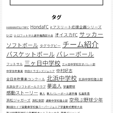
タグ
HondaFC
jr.アスリート応援企画シリーズ
HAMAMATSU TRFC
サッカー
オイスカFC
U-12
U-12フットサル選手権西部大会
チーム紹介
ソフトボール
タグラグビー
バスケットボール
バレーボール
三ヶ日中学校
フットサル
三ヶ日中学校女子バレー部
中村好志
中学生吹奏楽
中日ドラゴンズジュニア
北浜中学校
全日本吹奏楽コンクール
北浜中学校陸上部
夢追人
北浜女子ソフトボールクラブ
学童野球
感動ストーリー
新人
新人バレーボール選手権
松島彰吾
空飛ぶ野球少年
浜松ジャガーズ
浜松支部
湖東中学校陸上部
第8回セイブ自動車学校旗スーパージュニア学童軟式野球大会
第18回西部地区少年野球オールスター大会
篠原グリーンズ