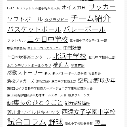
サッカー
オイスカFC
U-12
U-12フットサル選手権西部大会
チーム紹介
ソフトボール
タグラグビー
バスケットボール
バレーボール
三ヶ日中学校
フットサル
三ヶ日中学校女子バレー部
中村好志
中学生吹奏楽
中日ドラゴンズジュニア
北浜中学校
全日本吹奏楽コンクール
北浜中学校陸上部
夢追人
北浜女子ソフトボールクラブ
学童野球
感動ストーリー
新人
新人バレーボール選手権
松島彰吾
空飛ぶ野球少年
浜松ジャガーズ
浜松支部
湖東中学校陸上部
第8回セイブ自動車学校旗スーパージュニア学童軟式野球大会
第18回西部地区少年野球オールスター大会
篠原グリーンズ
編集長のひとりごと
能力覚醒講座
西遠女子学園中学校
芳川北ワイルドキャッツ
試合コラム
野球
陸上
開成中学校吹奏楽部