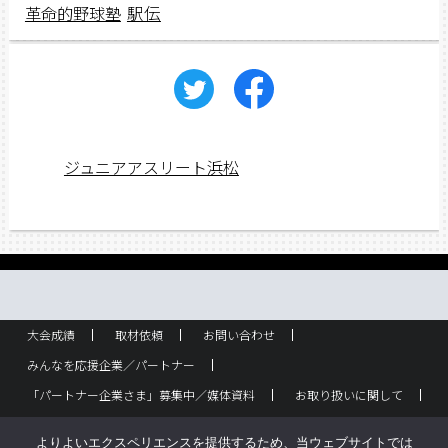
駅伝
革命的野球塾
ジュニアアスリート浜松
大会成績
取材依頼
お問い合わせ
みんなを応援企業／パートナー
「パートナー企業さま」募集中／媒体資料
お取り扱いに関して
ラック設置・配布箇所
スポーツ少年団！
企業概要
よりよいエクスペリエンスを提供するため、当ウェブサイトでは