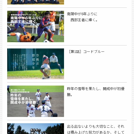
南陽中が6年ぶりに
西部王者に輝く。
［第1話］コードブルー
昨年の雪辱を果たし、開成中が初優
勝。
出る出ないよりも大切なこと、それ
は積み上げた努力があるか、そして