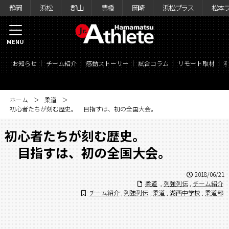
静岡
浜松
郡山
豊橋
岡崎
浜松プラス
松本
MENU
お知らせ
チーム紹介
感動ストーリー
試合コラム
リモート取材
ホーム
柔道
初心者たちが刻む歴史。 目指すは、初の全国大会。
初心者たちが刻む歴史。
目指すは、初の全国大会。
2018/06/21
柔道
,
列強列伝
,
チーム紹介
チーム紹介
,
列強列伝
,
柔道
,
湖西中学校
,
柔道部