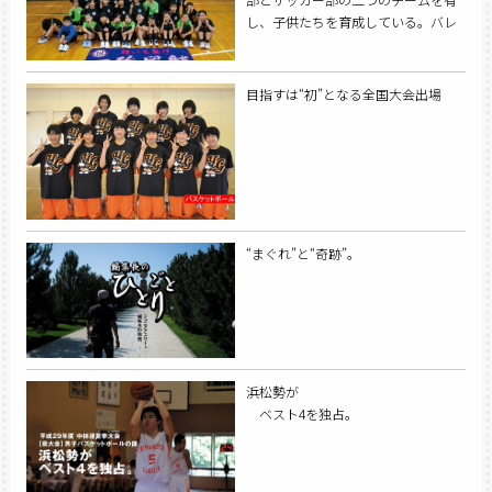
し、子供たちを育成している。バレ
ーボール部は、男女合わせて70名と
県内でも最多の団員数を誇る。女子
チームは50名が在籍し、常に県内で
目指すは“初”となる全国大会出場
上位争いをする男子チームに負けじ
と日々練習に励む。
“まぐれ”と“奇跡”。
浜松勢が
ベスト4を独占。