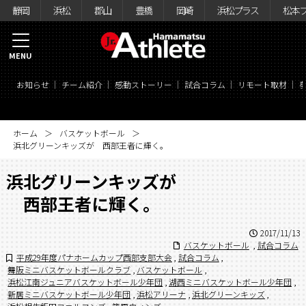
静岡
浜松
郡山
豊橋
岡崎
浜松プラス
松本
MENU
お知らせ
チーム紹介
感動ストーリー
試合コラム
リモート取材
ホーム
バスケットボール
浜北グリーンキッズが 西部王者に輝く。
浜北グリーンキッズが
西部王者に輝く。
2017/11/13
バスケットボール
,
試合コラム
平成29年度パナホームカップ西部支部大会
,
試合コラム
,
舞阪ミニバスケットボールクラブ
,
バスケットボール
,
浜松江南ジュニアバスケットボール少年団
,
湖西ミニバスケットボール少年団
,
新居ミニバスケットボール少年団
,
浜松アリーナ
,
浜北グリーンキッズ
,