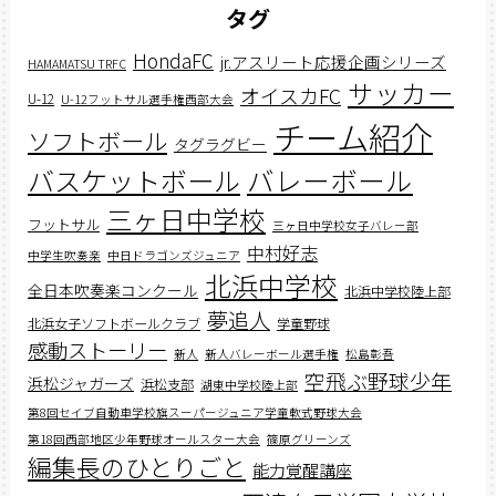
タグ
HondaFC
jr.アスリート応援企画シリーズ
HAMAMATSU TRFC
サッカー
オイスカFC
U-12
U-12フットサル選手権西部大会
チーム紹介
ソフトボール
タグラグビー
バスケットボール
バレーボール
三ヶ日中学校
フットサル
三ヶ日中学校女子バレー部
中村好志
中学生吹奏楽
中日ドラゴンズジュニア
北浜中学校
全日本吹奏楽コンクール
北浜中学校陸上部
夢追人
北浜女子ソフトボールクラブ
学童野球
感動ストーリー
新人
新人バレーボール選手権
松島彰吾
空飛ぶ野球少年
浜松ジャガーズ
浜松支部
湖東中学校陸上部
第8回セイブ自動車学校旗スーパージュニア学童軟式野球大会
第18回西部地区少年野球オールスター大会
篠原グリーンズ
編集長のひとりごと
能力覚醒講座