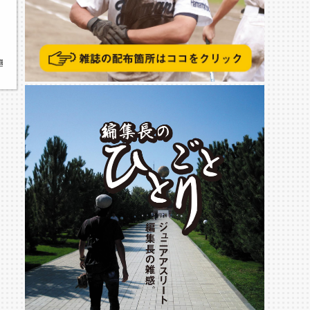
選,都道府県対抗全日本中学生女子ソフトボール大会,山名少年野球クラブ,城山中学