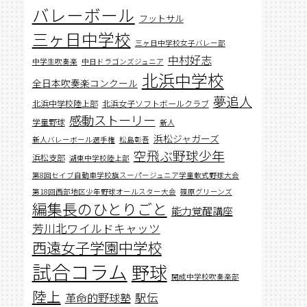
バレーボール
フットサル
三ヶ日中学校
三ヶ日中学校女子バレー部
中村好志
中学生吹奏楽
中日ドラゴンズジュニア
北浜中学校
全日本吹奏楽コンクール
夢追人
北浜中学校陸上部
北浜女子ソフトボールクラブ
感動ストーリー
学童野球
新人
浜松ジャガーズ
新人バレーボール選手権
松島彰吾
空飛ぶ野球少年
浜松支部
湖東中学校陸上部
第8回セイブ自動車学校旗スーパージュニア学童軟式野球大会
第18回西部地区少年野球オールスター大会
篠原グリーンズ
編集長のひとりごと
能力覚醒講座
芳川北ワイルドキャッツ
西遠女子学園中学校
試合コラム
野球
開成中学校吹奏楽部
陸上
駅伝
革命的野球塾