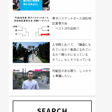
男子バスケットボール浜松地
区夏季大会
ベスト16が出揃う
入学時と比べて、「謙虚にな
れているか？素直になれてい
るか？朗らかになっている
か？」。もしそうなっている
のであれば、子育てという勝
負には勝っている。
可能性がある限り、しっかり
と準備したい。
SEARCH