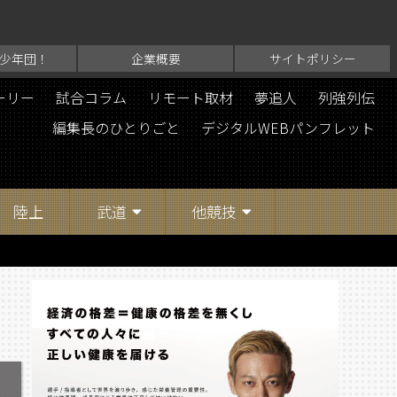
少年団！
企業概要
サイトポリシー
ーリー
試合コラム
リモート取材
夢追人
列強列伝
編集長のひとりごと
デジタルWEBパンフレット
陸上
武道
他競技