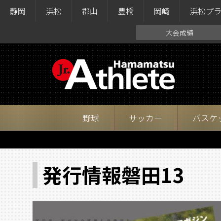
静岡
浜松
郡山
豊橋
岡崎
浜松プ
大会成績
野球
サッカー
バスケ
発行情報磐田13