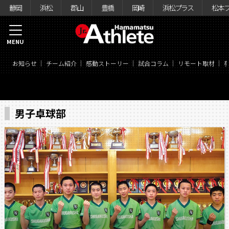
静岡
浜松
郡山
豊橋
岡崎
浜松プラス
松本
MENU
お知らせ
チーム紹介
感動ストーリー
試合コラム
リモート取材
男子卓球部