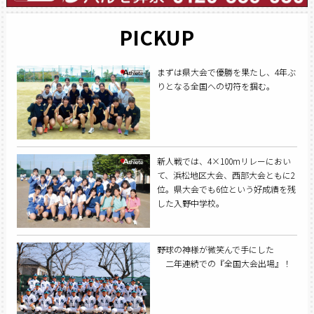
PICKUP
まずは県大会で優勝を果たし、4年ぶ
りとなる全国への切符を掴む。
新人戦では、4×100mリレーにおい
て、浜松地区大会、西部大会ともに2
位。県大会でも6位という好成績を残
した入野中学校。
野球の神様が微笑んで手にした
二年連続での『全国大会出場』！