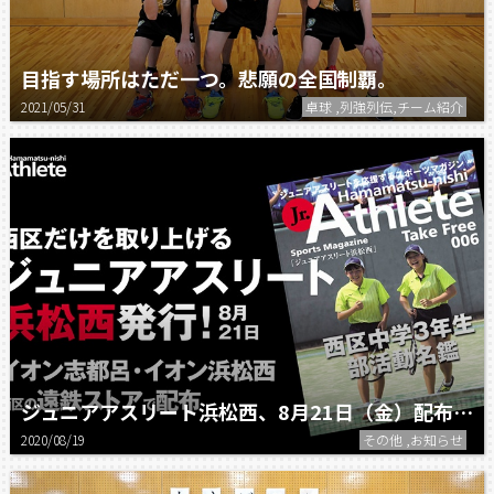
目指す場所はただ一つ。悲願の全国制覇。
2021/05/31
卓球 ,列強列伝,チーム紹介
ジュニアアスリート浜松西、8月21日（金）配布開始。
2020/08/19
その他 ,お知らせ