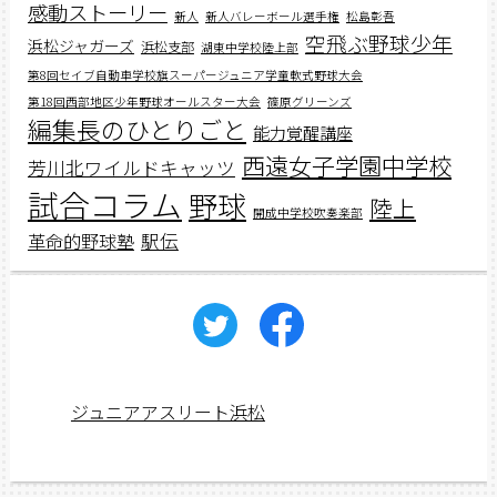
感動ストーリー
新人
新人バレーボール選手権
松島彰吾
空飛ぶ野球少年
浜松ジャガーズ
浜松支部
湖東中学校陸上部
第8回セイブ自動車学校旗スーパージュニア学童軟式野球大会
第18回西部地区少年野球オールスター大会
篠原グリーンズ
編集長のひとりごと
能力覚醒講座
西遠女子学園中学校
芳川北ワイルドキャッツ
試合コラム
野球
陸上
開成中学校吹奏楽部
駅伝
革命的野球塾
ジュニアアスリート浜松