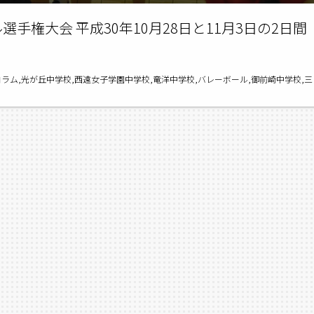
手権大会 平成30年10月28日と11月3日の2日間
コラム,光が丘中学校,西遠女子学園中学校,竜洋中学校,バレーボール,御前崎中学校,