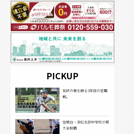
PICKUP
有終の美を飾る3年目の定期
戦。
佐鳴台・浜松北部中学校が県
大会制覇