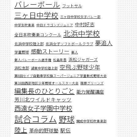
バレーボール
フットサル
三ヶ日中学校
三ヶ日中学校女子バレー部
中村好志
中学生吹奏楽
中日ドラゴンズジュニア
北浜中学校
全日本吹奏楽コンクール
夢追人
北浜中学校陸上部
北浜女子ソフトボールクラブ
感動ストーリー
学童野球
新人
浜松ジャガーズ
新人バレーボール選手権
松島彰吾
空飛ぶ野球少年
浜松支部
湖東中学校陸上部
第8回セイブ自動車学校旗スーパージュニア学童軟式野球大会
第18回西部地区少年野球オールスター大会
篠原グリーンズ
編集長のひとりごと
能力覚醒講座
芳川北ワイルドキャッツ
西遠女子学園中学校
試合コラム
野球
開成中学校吹奏楽部
陸上
駅伝
革命的野球塾