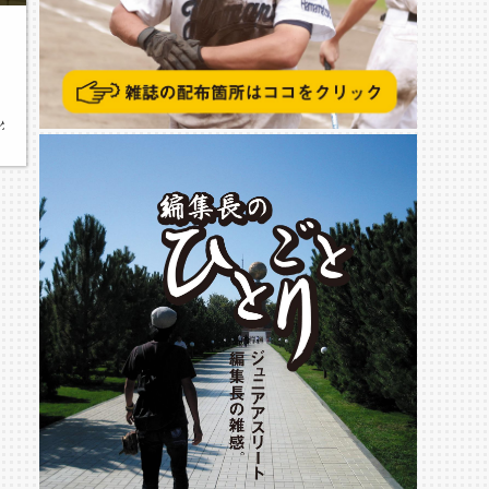
三ヶ日中学校,平成30年度西部中学校新人バレーボール選手権大会,女子の部,天竜中学