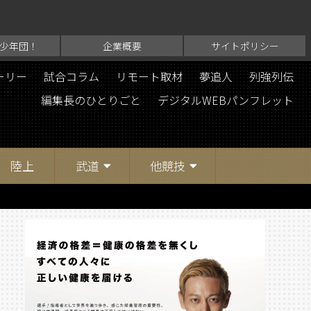
少年団！
企業概要
サイトポリシー
ーリー
試合コラム
リモート取材
夢追人
列強列伝
編集長のひとりごと
デジタルWEBパンフレット
陸上
武道
他競技