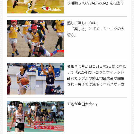
ブ活動 SPO☆CAL IWATA』を担当す
る磐田市教育委員会放課後活動課の
岡部さんと太田さん、土屋さんに今
後の展開について話を聞いた。
感じてほしいのは、
「楽しさ」と「チームワークの大
切さ」
令和7年9月14日と21日の2日間にわた
って『2025年度トヨタユナイテッド
静岡カップ』の磐田地区大会が開催
され、男子では浅羽ミニバスが、女
子では城山ミニバスが優勝を飾っ
た。
31名が全国大会へ。