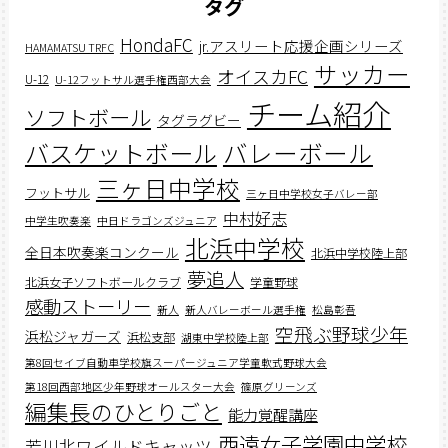
タグ
HondaFC
jr.アスリート応援企画シリーズ
HAMAMATSU TRFC
サッカー
オイスカFC
U-12
U-12フットサル選手権西部大会
チーム紹介
ソフトボール
タグラグビー
バスケットボール
バレーボール
三ヶ日中学校
フットサル
三ヶ日中学校女子バレー部
中村好志
中学生吹奏楽
中日ドラゴンズジュニア
北浜中学校
全日本吹奏楽コンクール
北浜中学校陸上部
夢追人
北浜女子ソフトボールクラブ
学童野球
感動ストーリー
新人
新人バレーボール選手権
松島彰吾
空飛ぶ野球少年
浜松ジャガーズ
浜松支部
湖東中学校陸上部
第8回セイブ自動車学校旗スーパージュニア学童軟式野球大会
第18回西部地区少年野球オールスター大会
篠原グリーンズ
編集長のひとりごと
能力覚醒講座
西遠女子学園中学校
芳川北ワイルドキャッツ