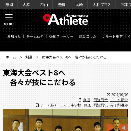
静岡
浜松
郡山
豊橋
岡崎
浜松プラス
松本
MENU
お知らせ
チーム紹介
感動ストーリー
試合コラム
リモート取材
ホーム
剣道
東海大会ベスト8へ 各々が技にこだわる
東海大会ベスト8へ
各々が技にこだわる
2016/06/02
剣道
,
列強列伝
,
チーム紹介
チーム紹介
,
三ヶ日中学校
,
剣道
,
列強列伝
,
男子剣道部