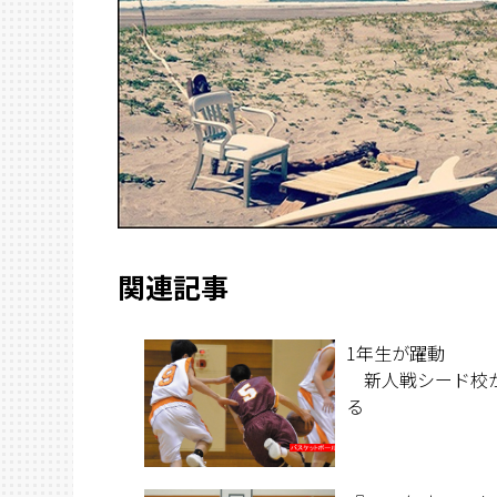
関連記事
1年生が躍動
新人戦シード校
る