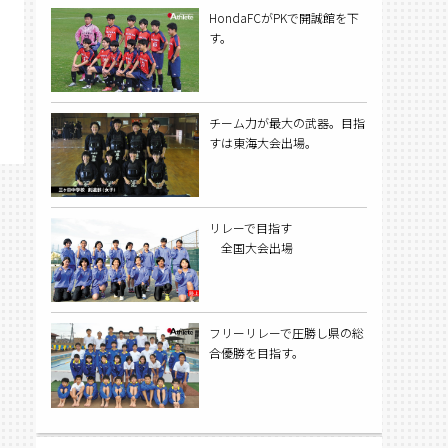
HondaFCがPKで開誠館を下
す。
チーム力が最大の武器。目指
すは東海大会出場。
リレーで目指す
全国大会出場
フリーリレーで圧勝し県の総
合優勝を目指す。