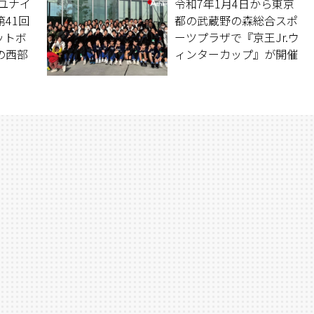
タユナイ
令和7年1月4日から東京
41回
都の武蔵野の森総合スポ
ットボ
ーツプラザで『京王Jr.ウ
の西部
ィンターカップ』が開催
豊田フ
された。女子の部では、
でも準
ONEが初となる全国の舞
大会へ
台に挑んだ。