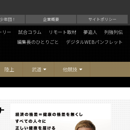
少年団！
企業概要
サイトポリシー
ーリー
試合コラム
リモート取材
夢追人
列強列伝
編集長のひとりごと
デジタルWEBパンフレット
陸上
武道
他競技
ナ