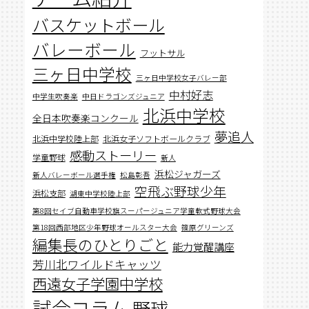
バスケットボール
バレーボール
フットサル
三ヶ日中学校
三ヶ日中学校女子バレー部
中村好志
中学生吹奏楽
中日ドラゴンズジュニア
北浜中学校
全日本吹奏楽コンクール
夢追人
北浜中学校陸上部
北浜女子ソフトボールクラブ
感動ストーリー
学童野球
新人
浜松ジャガーズ
新人バレーボール選手権
松島彰吾
空飛ぶ野球少年
浜松支部
湖東中学校陸上部
第8回セイブ自動車学校旗スーパージュニア学童軟式野球大会
第18回西部地区少年野球オールスター大会
篠原グリーンズ
編集長のひとりごと
能力覚醒講座
芳川北ワイルドキャッツ
西遠女子学園中学校
試合コラム
野球