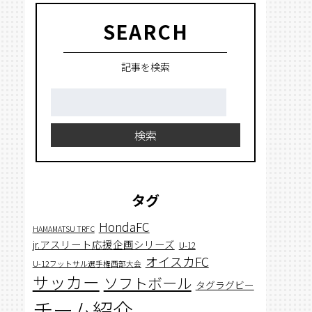
SEARCH
記事を検索
検
索:
検索
タグ
HondaFC
HAMAMATSU TRFC
jr.アスリート応援企画シリーズ
U-12
オイスカFC
U-12フットサル選手権西部大会
サッカー
ソフトボール
タグラグビー
チーム紹介