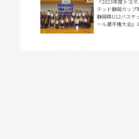
『2023年度トヨ
テッド静岡カップ第
静岡県U12バスケ
ール選手権大会』
支部予選準優勝の
レンズが、県大会
優勝を飾り、東海
の出場を決めた。