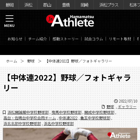
静岡
浜松
郡山
豊橋
岡崎
浜松プラス
松本
MENU
お知らせ
チーム紹介
感動ストーリー
試合コラム
リモート取材
ホーム
野球
【中体連2022】野球／フォトギャラリー
【中体連2022】野球／フォトギャラ
リー
2022/07/10
野球
,
ギャラリー
浜松開誠館中学校野球部
,
曳馬中学校野球部
,
開成中学校野球部
,
高台・佐鳴台中学校合同チーム
,
中体連2022
,
麁玉中学校野球部
,
浜北北部中学校野球部
,
浜名中学校野球部