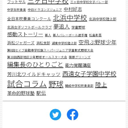
三ヶ日中学校
フットサル
三ヶ日中学校女子バレー部
中村好志
中学生吹奏楽
中日ドラゴンズジュニア
北浜中学校
全日本吹奏楽コンクール
北浜中学校陸上部
夢追人
北浜女子ソフトボールクラブ
学童野球
感動ストーリー
新人
新人バレーボール選手権
松島彰吾
空飛ぶ野球少年
浜松ジャガーズ
浜松支部
湖東中学校陸上部
第8回セイブ自動車学校旗スーパージュニア学童軟式野球大会
第18回西部地区少年野球オールスター大会
篠原グリーンズ
編集長のひとりごと
能力覚醒講座
西遠女子学園中学校
芳川北ワイルドキャッツ
試合コラム
野球
陸上
開成中学校吹奏楽部
駅伝
革命的野球塾