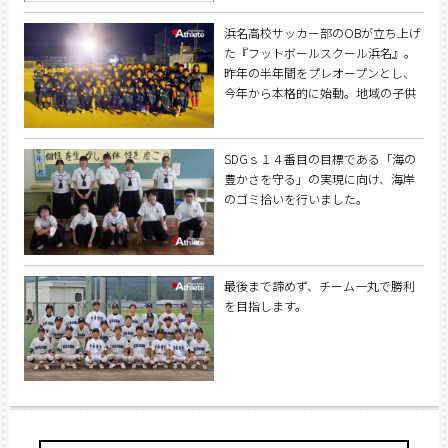
浜名高校サッカー部のOBが立ち上げ
た『フットボールスクール浜名』。
昨年の半年間をプレオープンとし、
今年から本格的に始動。地域の子供
たちのために始まったスクールを紹
介する。
SDGｓ１４番目の目標である「海の
豊かさを守る」の実現に向け、海岸
のゴミ拾いを行いました。
最後まで諦めず、チーム一丸で勝利
を目指します。