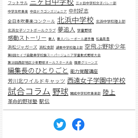
三ヶ日中学校
フットサル
三ヶ日中学校女子バレー部
中村好志
中学生吹奏楽
中日ドラゴンズジュニア
北浜中学校
全日本吹奏楽コンクール
北浜中学校陸上部
夢追人
北浜女子ソフトボールクラブ
学童野球
感動ストーリー
新人
新人バレーボール選手権
松島彰吾
空飛ぶ野球少年
浜松ジャガーズ
浜松支部
湖東中学校陸上部
第8回セイブ自動車学校旗スーパージュニア学童軟式野球大会
第18回西部地区少年野球オールスター大会
篠原グリーンズ
編集長のひとりごと
能力覚醒講座
西遠女子学園中学校
芳川北ワイルドキャッツ
試合コラム
野球
陸上
開成中学校吹奏楽部
駅伝
革命的野球塾