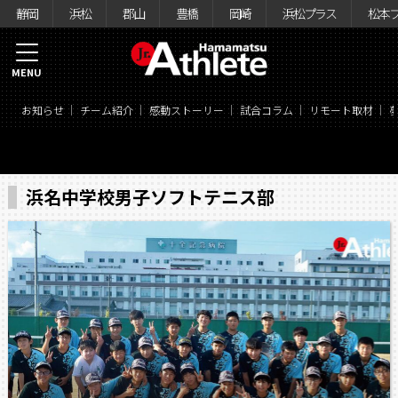
静岡
浜松
郡山
豊橋
岡崎
浜松プラス
松本
MENU
お知らせ
チーム紹介
感動ストーリー
試合コラム
リモート取材
浜名中学校男子ソフトテニス部