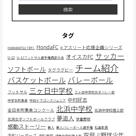
検索
タグ
HondaFC
jr.アスリート応援企画シリーズ
HAMAMATSU TRFC
サッカー
オイスカFC
U-12
U-12フットサル選手権西部大会
チーム紹介
ソフトボール
タグラグビー
バスケットボール
バレーボール
三ヶ日中学校
フットサル
三ヶ日中学校女子バレー部
中村好志
中学生吹奏楽
中日ドラゴンズジュニア
北浜中学校
全日本吹奏楽コンクール
北浜中学校陸上部
夢追人
北浜女子ソフトボールクラブ
学童野球
感動ストーリー
新人
新人バレーボール選手権
松島彰吾
空飛ぶ野球少年
浜松ジャガーズ
浜松支部
湖東中学校陸上部