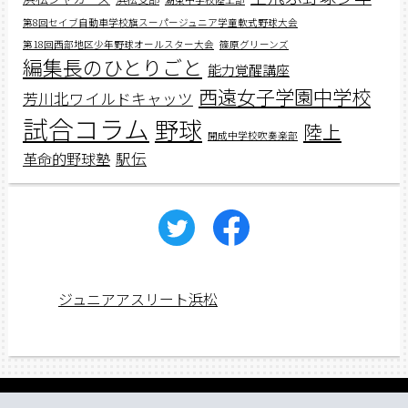
第8回セイブ自動車学校旗スーパージュニア学童軟式野球大会
第18回西部地区少年野球オールスター大会
篠原グリーンズ
編集長のひとりごと
能力覚醒講座
西遠女子学園中学校
芳川北ワイルドキャッツ
試合コラム
野球
陸上
開成中学校吹奏楽部
駅伝
革命的野球塾
ジュニアアスリート浜松