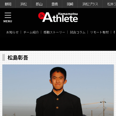
静岡
浜松
郡山
豊橋
岡崎
浜松プラス
松本
MENU
お知らせ
チーム紹介
感動ストーリー
試合コラム
リモート取材
松島彰吾