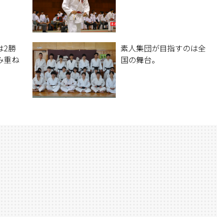
は2勝
素人集団が目指すのは全
み重ね
国の舞台。
。