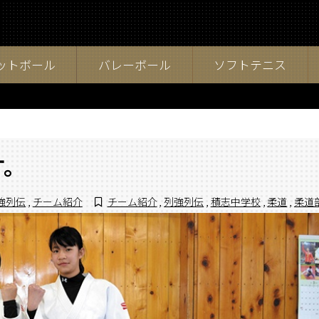
ットボール
バレーボール
ソフトテニス
す。
強列伝
,
チーム紹介
チーム紹介
,
列強列伝
,
積志中学校
,
柔道
,
柔道