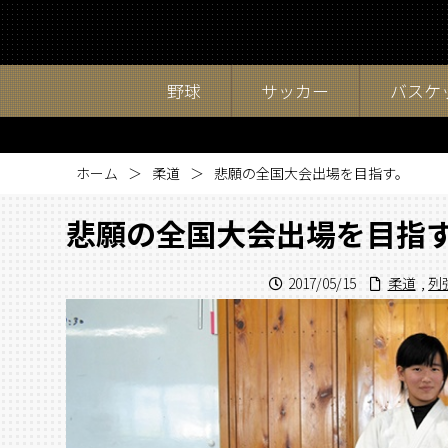
野球
サッカー
バスケ
ホーム
柔道
悲願の全国大会出場を目指す。
悲願の全国大会出場を目指
2017/05/15
柔道
,
列