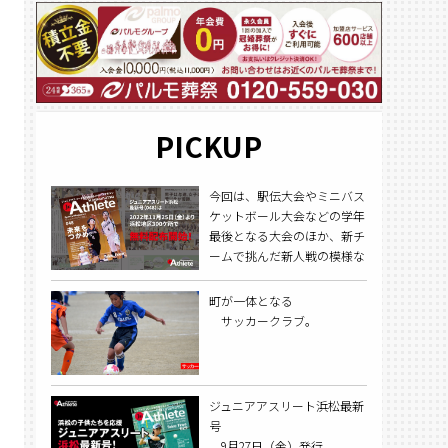
PICKUP
今回は、駅伝大会やミニバス
ケットボール大会などの学年
最後となる大会のほか、新チ
ームで挑んだ新人戦の模様な
どをレポート。2022年11月25
日（金）より順次配布開始予
町が一体となる
定です。
サッカークラブ。
ジュニアアスリート浜松最新
号
9月27日（金）発行。