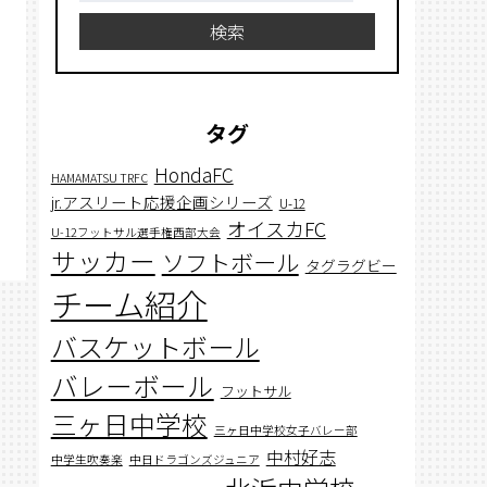
検索
タグ
HondaFC
HAMAMATSU TRFC
jr.アスリート応援企画シリーズ
U-12
オイスカFC
U-12フットサル選手権西部大会
サッカー
ソフトボール
タグラグビー
チーム紹介
バスケットボール
バレーボール
フットサル
三ヶ日中学校
三ヶ日中学校女子バレー部
中村好志
中学生吹奏楽
中日ドラゴンズジュニア