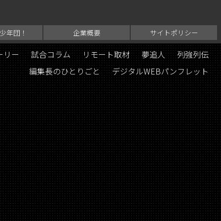
少年団！
企業概要
サイトポリシー
ーリー
試合コラム
リモート取材
夢追人
列強列伝
編集長のひとりごと
デジタルWEBパンフレット