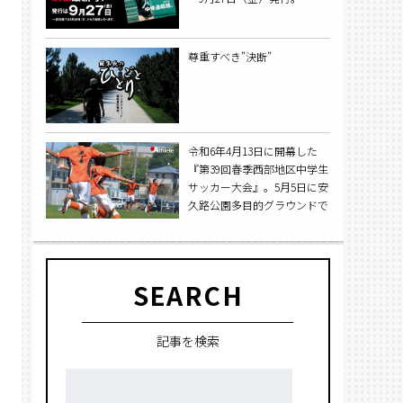
尊重すべき”決断”
令和6年4月13日に開幕した
『第39回春季西部地区中学生
サッカー大会』。5月5日に安
久路公園多目的グラウンドで
行われた決勝戦では天竜中学
校が浜岡中学校に勝利を収
め、5年ぶりに大会を制し
た。
SEARCH
記事を検索
検
索: