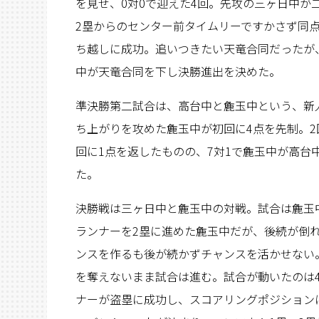
を見せ、0対0で迎えた4回。先攻の三ヶ日中が
2塁からのセンター前タイムリーですかさず同
ち越しに成功。追いつきたい天竜合同だったが
中が天竜合同を下し決勝進出を決めた。
準決勝第二試合は、高台中と麁玉中という、新
ち上がりを攻めた麁玉中が初回に4点を先制。2
回に1点を返したものの、7対1で麁玉中が高台
た。
決勝戦は三ヶ日中と麁玉中の対戦。試合は麁玉
ランナーを2塁に進めた麁玉中だが、後続が倒
ンスを作るも後が続かずチャンスを活かせない
を奪えないまま試合は進む。試合が動いたのは
ナーが盗塁に成功し、スコアリングポジション