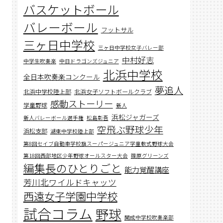
バスケットボール
バレーボール
フットサル
三ヶ日中学校
三ヶ日中学校女子バレー部
中村好志
中学生吹奏楽
中日ドラゴンズジュニア
北浜中学校
全日本吹奏楽コンクール
夢追人
北浜中学校陸上部
北浜女子ソフトボールクラブ
感動ストーリー
学童野球
新人
浜松ジャガーズ
新人バレーボール選手権
松島彰吾
空飛ぶ野球少年
浜松支部
湖東中学校陸上部
第8回セイブ自動車学校旗スーパージュニア学童軟式野球大会
第18回西部地区少年野球オールスター大会
篠原グリーンズ
編集長のひとりごと
能力覚醒講座
芳川北ワイルドキャッツ
西遠女子学園中学校
試合コラム
野球
開成中学校吹奏楽部