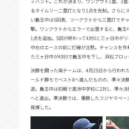
ィバント。これが決まり、ワンアウト1塁、3
るタイムリー二塁打となり1点を先制。さらに
い麁玉中は5回表、ツーアウトから三塁打でチ
撃。ワンアウトからエラーで出塁すると、麁玉
1点を追加。5回が終わって4対0と三ヶ日中が
中右のエースの前に打線が沈黙。チャンスを作
た三ヶ日中が4対0で麁玉中を下し、浜松ブロ
決勝を闘った両チームは、4月25日から行われ
ールド勝ちでベスト8へ進んだものの、準々決
退。麁玉中は初戦で高洲中学校に2対1、準々決
へと進出。準決勝では、優勝したフジヤマベー
発揮した。