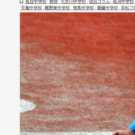
高台中学校
,
野球
,
大井川中学校
,
試合コラム
,
高洲中学校
天竜中学校
,
裾野東中学校
,
曳馬中学校
,
服織中学校
,
浜松ブ