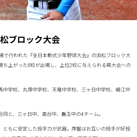
浜松ブロック大会
球場で行われた『全日本軟式少年野球大会』の浜松ブロック大
勝ち上がった8校が出場し、上位2校に与えられる県大会への
馬中学校、丸塚中学校、天竜中学校、三ヶ日中学校、細江中
。
合同と、三ヶ日中、高台中、麁玉中の4チーム。
。ともに安定した投手力が武器。序盤はお互いの投手が好投