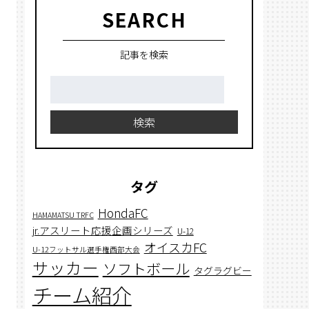
SEARCH
記事を検索
検
索:
検索
タグ
HondaFC
HAMAMATSU TRFC
jr.アスリート応援企画シリーズ
U-12
オイスカFC
U-12フットサル選手権西部大会
サッカー
ソフトボール
タグラグビー
チーム紹介