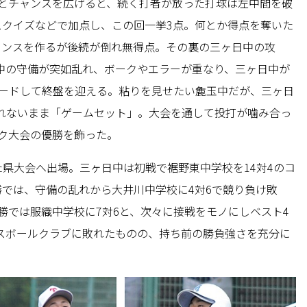
塁とチャンスを広げると、続く打者が放った打球は左中間を破
スクイズなどで加点し、この回一挙3点。何とか得点を奪いた
ャンスを作るが後続が倒れ無得点。その裏の三ヶ日中の攻
中の守備が突如乱れ、ボークやエラーが重なり、三ヶ日中が
リードして終盤を迎える。粘りを見せたい麁玉中だが、三ヶ日
れないまま「ゲームセット」。大会を通して投打が噛み合っ
ック大会の優勝を飾った。
た県大会へ出場。三ヶ日中は初戦で裾野東中学校を14対4のコ
勝では、守備の乱れから大井川中学校に4対6で競り負け敗
勝では服織中学校に7対6と、次々に接戦をモノにしベスト4
スボールクラブに敗れたものの、持ち前の勝負強さを充分に