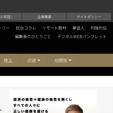
少年団！
企業概要
サイトポリシー
ーリー
試合コラム
リモート取材
夢追人
列強列伝
編集長のひとりごと
デジタルWEBパンフレット
陸上
武道
他競技
ム