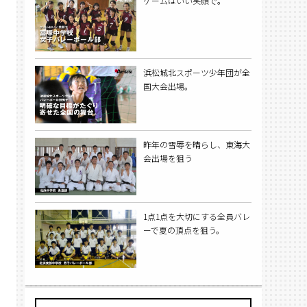
ゲームはいい笑顔で。
浜松城北スポーツ少年団が全
国大会出場。
昨年の雪辱を晴らし、東海大
会出場を狙う
1点1点を大切にする全員バレ
ーで夏の頂点を狙う。