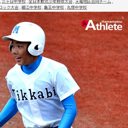
,
三ヶ日中学校
,
全日本軟式少年野球大会
,
天竜地区合同チーム
,
ロック大会
,
細江中学校
,
麁玉中学校
,
丸塚中学校