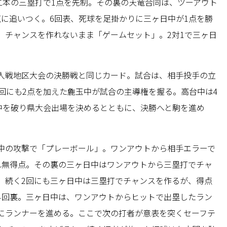
二本の三塁打で1点を先制。その裏の天竜合同は、ツーアウト
点に追いつく。6回表、死球を足掛かりに三ヶ日中が1点を勝
、チャンスを作れないまま「ゲームセット」。2対1で三ヶ日
人戦地区大会の決勝戦と同じカード。試合は、相手投手の立
回にも2点を加えた麁玉中が試合の主導権を握る。高台中は4
中を破り県大会出場を決めるとともに、決勝へと駒を進め
中の攻撃で「プレーボール」。ワンアウトから相手エラーで
れ無得点。その裏の三ヶ日中はワンアウトから三塁打でチャ
。続く2回にも三ヶ日中は三塁打でチャンスを作るが、得点
4回裏。三ヶ日中は、ワンアウトからヒットで出塁したラン
にランナーを進める。ここで次の打者が意表を突くセーフテ