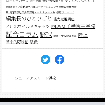
浜松ジャガーズ
浜松支部
湖東中学校陸上部
第8回セイブ自動車学校旗スーパージュニア学童軟式野球大会
第18回西部地区少年野球オールスター大会
篠原グリーンズ
編集長のひとりごと
能力覚醒講座
西遠女子学園中学校
芳川北ワイルドキャッツ
試合コラム
野球
陸上
開成中学校吹奏楽部
駅伝
革命的野球塾
ジュニアアスリート浜松