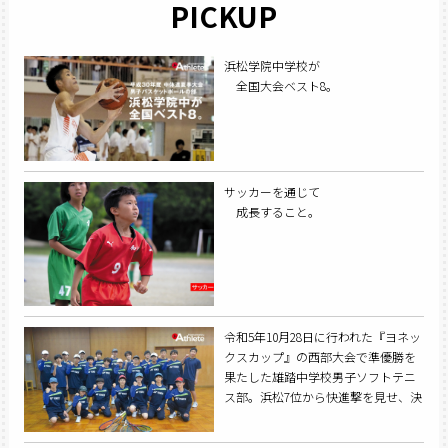
PICKUP
浜松学院中学校が
全国大会ベスト8。
サッカーを通じて
成長すること。
令和5年10月28日に行われた『ヨネッ
クスカップ』の西部大会で準優勝を
果たした雄踏中学校男子ソフトテニ
ス部。浜松7位から快進撃を見せ、決
勝まで辿り着いたチームの軌跡を追
った。