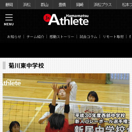
静岡
浜松
郡山
豊橋
岡崎
浜松プラス
松本
MENU
お知らせ
チーム紹介
感動ストーリー
試合コラム
リモート取材
菊川東中学校