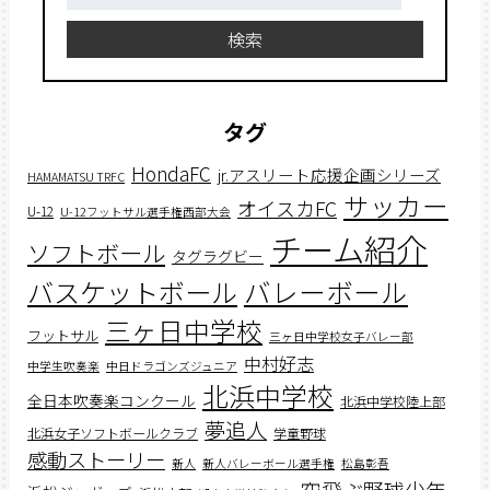
索:
検索
タグ
HondaFC
jr.アスリート応援企画シリーズ
HAMAMATSU TRFC
サッカー
オイスカFC
U-12
U-12フットサル選手権西部大会
チーム紹介
ソフトボール
タグラグビー
バスケットボール
バレーボール
三ヶ日中学校
フットサル
三ヶ日中学校女子バレー部
中村好志
中学生吹奏楽
中日ドラゴンズジュニア
北浜中学校
全日本吹奏楽コンクール
北浜中学校陸上部
夢追人
北浜女子ソフトボールクラブ
学童野球
感動ストーリー
新人
新人バレーボール選手権
松島彰吾
空飛ぶ野球少年