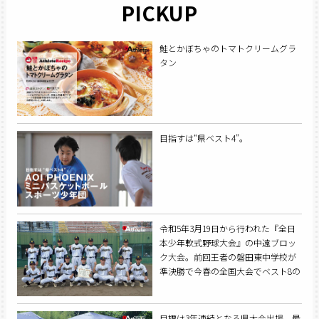
PICKUP
鮭とかぼちゃのトマトクリームグラ
タン
目指すは“県ベスト4”。
令和5年3月19日から行われた『全日
本少年軟式野球大会』の中遠ブロッ
ク大会。前回王者の磐田東中学校が
準決勝で今春の全国大会でベスト8の
桜が丘中学校を下し、決勝に進出。
今年も県大会への出場権を獲得し
た。
目標は3年連続となる県大会出場。最