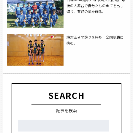
後の大舞台で自分たちの全てを出し
切り、有終の美を飾る。
絶対王者の誇りを持ち、全国制覇に
挑む。
SEARCH
記事を検索
検
索: