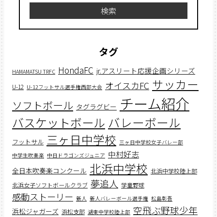
検索
タグ
HondaFC
jr.アスリート応援企画シリーズ
HAMAMATSU TRFC
サッカー
オイスカFC
U-12
U-12フットサル選手権西部大会
チーム紹介
ソフトボール
タグラグビー
バスケットボール
バレーボール
三ヶ日中学校
フットサル
三ヶ日中学校女子バレー部
中村好志
中学生吹奏楽
中日ドラゴンズジュニア
北浜中学校
全日本吹奏楽コンクール
北浜中学校陸上部
夢追人
北浜女子ソフトボールクラブ
学童野球
感動ストーリー
新人
新人バレーボール選手権
松島彰吾
空飛ぶ野球少年
浜松ジャガーズ
浜松支部
湖東中学校陸上部