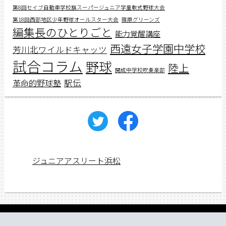
第8回セイブ自動車学校旗スーパージュニア学童軟式野球大会
第18回西部地区少年野球オールスター大会
篠原グリーンズ
編集長のひとりごと
能力覚醒講座
西遠女子学園中学校
芳川北ワイルドキャッツ
試合コラム
野球
陸上
開成中学校吹奏楽部
駅伝
革命的野球塾
ジュニアアスリート浜松