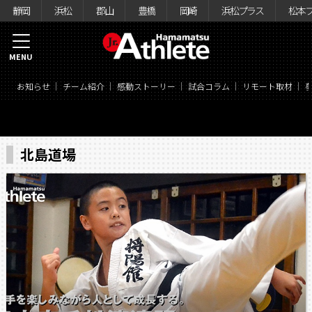
静岡
浜松
郡山
豊橋
岡崎
浜松プラス
松本
MENU
お知らせ
チーム紹介
感動ストーリー
試合コラム
リモート取材
北島道場