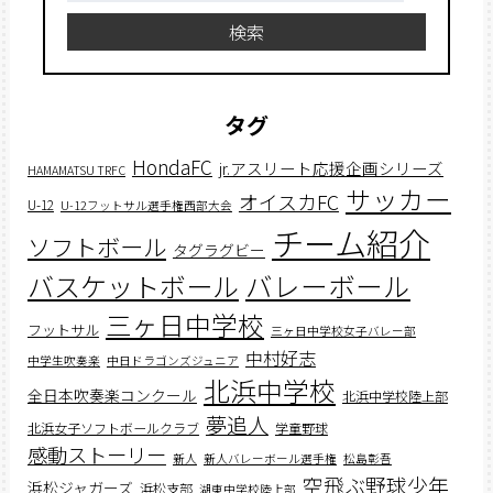
検索
タグ
HondaFC
jr.アスリート応援企画シリーズ
HAMAMATSU TRFC
サッカー
オイスカFC
U-12
U-12フットサル選手権西部大会
チーム紹介
ソフトボール
タグラグビー
バスケットボール
バレーボール
三ヶ日中学校
フットサル
三ヶ日中学校女子バレー部
中村好志
中学生吹奏楽
中日ドラゴンズジュニア
北浜中学校
全日本吹奏楽コンクール
北浜中学校陸上部
夢追人
北浜女子ソフトボールクラブ
学童野球
感動ストーリー
新人
新人バレーボール選手権
松島彰吾
空飛ぶ野球少年
浜松ジャガーズ
浜松支部
湖東中学校陸上部