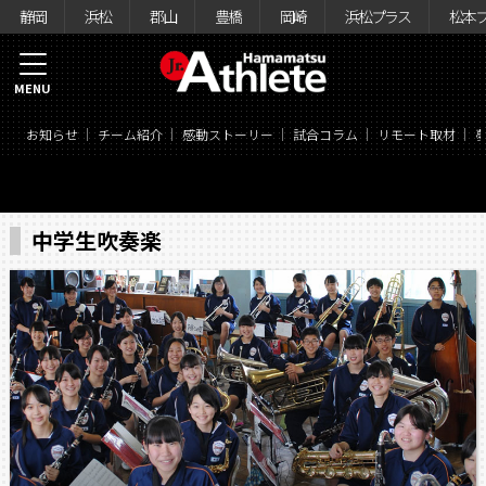
静岡
浜松
郡山
豊橋
岡崎
浜松プラス
松本
MENU
お知らせ
チーム紹介
感動ストーリー
試合コラム
リモート取材
中学生吹奏楽