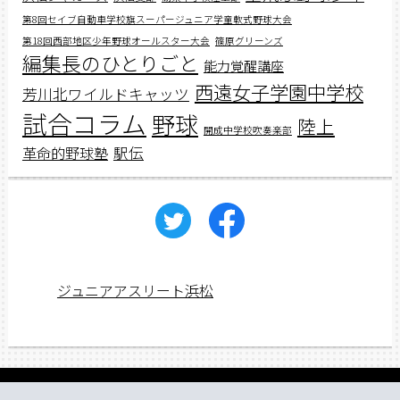
第8回セイブ自動車学校旗スーパージュニア学童軟式野球大会
第18回西部地区少年野球オールスター大会
篠原グリーンズ
編集長のひとりごと
能力覚醒講座
西遠女子学園中学校
芳川北ワイルドキャッツ
試合コラム
野球
陸上
開成中学校吹奏楽部
駅伝
革命的野球塾
ジュニアアスリート浜松