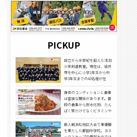
PICKUP
設立から半世紀を超えた浅羽
少年剣道教室。現在は、袋井
市を中心に小学1年生から中
学3年生までの40名程が在
籍。これまでに多くの選手が
育ち、今夏の全国総体で日本
身体のコンディションと食事
一となった磐田東高校にも選
は密接な関係があります。普
手を輩出している歴史と実績
段の食事から炭水化物、たん
を兼ね備えた道場だ。
ぱく質だけでなくビタミンや
ミネラルを意識して摂ること
で、疲れをためない強い身体
新人戦浜松地区大会で準優勝
を作っていきましょう。
を果たした都田中学校。ヨネ
ックスカップの西部大会では