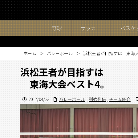
野球
サッカー
バスケ
ホーム
バレーボール
浜松王者が目指すは 東海大
浜松王者が目指すは
東海大会ベスト4。
2017/04/28
バレーボール
,
列強列伝
,
チーム紹介