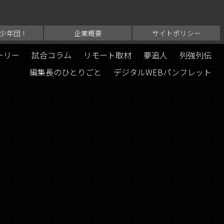
少年団！
企業概要
サイトポリシー
ーリー
試合コラム
リモート取材
夢追人
列強列伝
編集長のひとりごと
デジタルWEBパンフレット