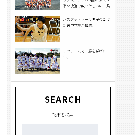
準々決勝で敗れたものの、県
大会では見事優勝を果たし、
県の頂点に立った。
バスケットボール男子の部は
新居中学校が優勝。
このチームで一勝を挙げた
い。
SEARCH
記事を検索
検
索: