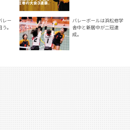
バレー
バレーボールは浜松修学
狙う。
舎中と新居中が二冠達
成。