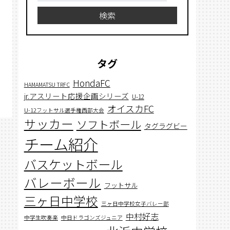
検索
タグ
HondaFC
HAMAMATSU TRFC
jr.アスリート応援企画シリーズ
U-12
オイスカFC
U-12フットサル選手権西部大会
サッカー
ソフトボール
タグラグビー
チーム紹介
バスケットボール
バレーボール
フットサル
三ヶ日中学校
三ヶ日中学校女子バレー部
中村好志
中学生吹奏楽
中日ドラゴンズジュニア