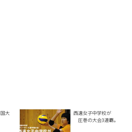
全国大
西遠女子中学校が
圧巻の大会3連覇。