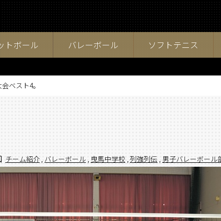
ットボール
バレーボール
ソフトテニス
会ベスト4。
チーム紹介
,
バレーボール
,
曳馬中学校
,
列強列伝
,
男子バレーボール