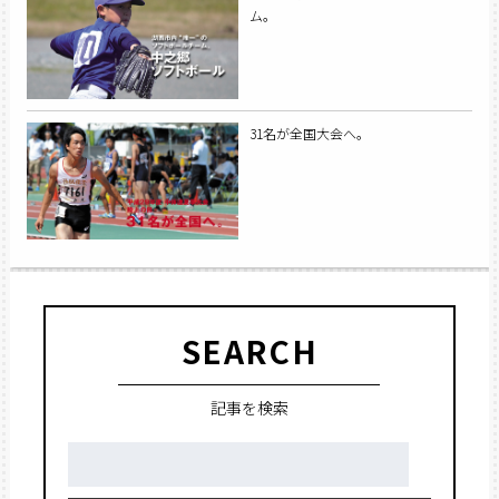
ム。
31名が全国大会へ。
SEARCH
記事を検索
検
索: