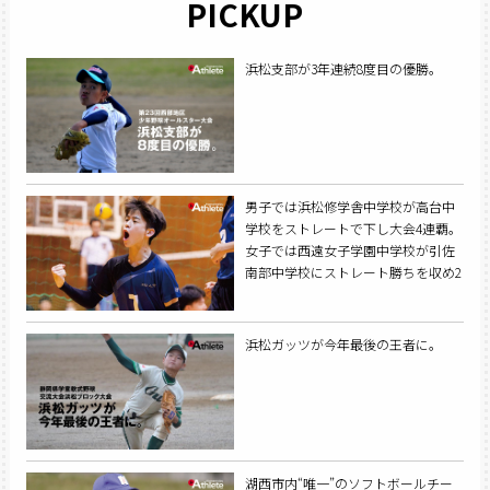
PICKUP
浜松支部が3年連続8度目の優勝。
男子では浜松修学舎中学校が高台中
学校をストレートで下し大会4連覇。
女子では西遠女子学園中学校が引佐
南部中学校にストレート勝ちを収め2
年ぶりに夏の王座を奪還した。
浜松ガッツが今年最後の王者に。
湖西市内“唯一”のソフトボールチー