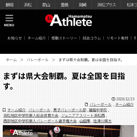
静岡
浜松
郡山
豊橋
岡崎
浜松プラス
松本
MENU
お知らせ
チーム紹介
感動ストーリー
試合コラム
リモート取材
ホーム
バレーボール
まずは県大会制覇。夏は全国を目指す。
まずは県大会制覇。夏は全国を目指
す。
2020/12/23
バレーボール
,
チーム紹介
チーム紹介
,
バレーボール
,
男子バレーボール部
,
雄踏中学校
,
浜松地区中学校新人総合体育大会
,
ジュニアアスリート浜松西
,
西部地区中学校新人バレーボール選手権大会
,
山田隼
,
佐津川瑛太