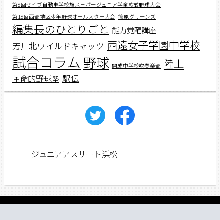
第8回セイブ自動車学校旗スーパージュニア学童軟式野球大会
第18回西部地区少年野球オールスター大会
篠原グリーンズ
編集長のひとりごと
能力覚醒講座
西遠女子学園中学校
芳川北ワイルドキャッツ
試合コラム
野球
陸上
開成中学校吹奏楽部
駅伝
革命的野球塾
ジュニアアスリート浜松