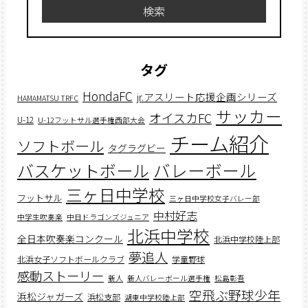
検索
タグ
HondaFC
jr.アスリート応援企画シリーズ
HAMAMATSU TRFC
サッカー
オイスカFC
U-12
U-12フットサル選手権西部大会
チーム紹介
ソフトボール
タグラグビー
バスケットボール
バレーボール
三ヶ日中学校
フットサル
三ヶ日中学校女子バレー部
中村好志
中学生吹奏楽
中日ドラゴンズジュニア
北浜中学校
全日本吹奏楽コンクール
北浜中学校陸上部
夢追人
北浜女子ソフトボールクラブ
学童野球
感動ストーリー
新人
新人バレーボール選手権
松島彰吾
空飛ぶ野球少年
浜松ジャガーズ
浜松支部
湖東中学校陸上部