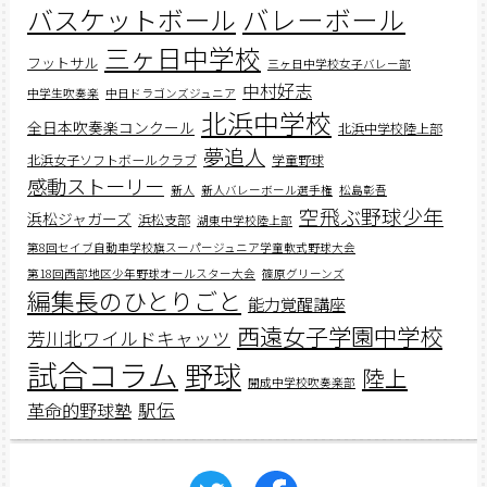
バスケットボール
バレーボール
三ヶ日中学校
フットサル
三ヶ日中学校女子バレー部
中村好志
中学生吹奏楽
中日ドラゴンズジュニア
北浜中学校
全日本吹奏楽コンクール
北浜中学校陸上部
夢追人
北浜女子ソフトボールクラブ
学童野球
感動ストーリー
新人
新人バレーボール選手権
松島彰吾
空飛ぶ野球少年
浜松ジャガーズ
浜松支部
湖東中学校陸上部
第8回セイブ自動車学校旗スーパージュニア学童軟式野球大会
第18回西部地区少年野球オールスター大会
篠原グリーンズ
編集長のひとりごと
能力覚醒講座
西遠女子学園中学校
芳川北ワイルドキャッツ
試合コラム
野球
陸上
開成中学校吹奏楽部
駅伝
革命的野球塾