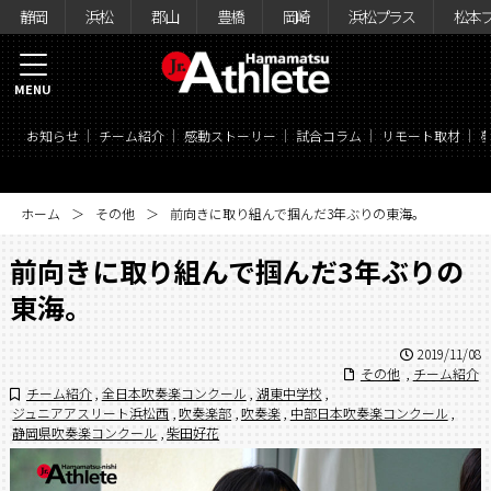
静岡
浜松
郡山
豊橋
岡崎
浜松プラス
松本
MENU
お知らせ
チーム紹介
感動ストーリー
試合コラム
リモート取材
ホーム
その他
前向きに取り組んで掴んだ3年ぶりの東海。
前向きに取り組んで掴んだ3年ぶりの
東海。
2019/11/08
その他
,
チーム紹介
チーム紹介
,
全日本吹奏楽コンクール
,
湖東中学校
,
ジュニアアスリート浜松西
,
吹奏楽部
,
吹奏楽
,
中部日本吹奏楽コンクール
,
静岡県吹奏楽コンクール
,
柴田好花