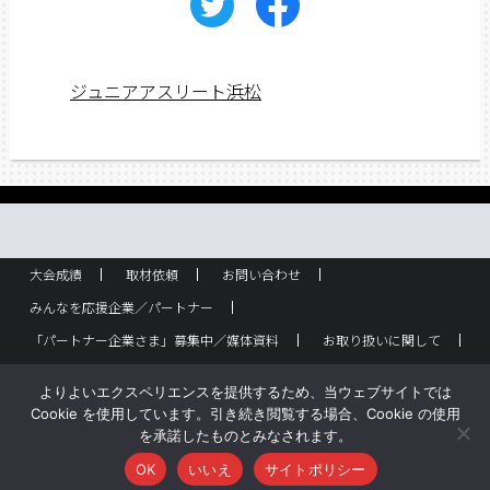
ジュニアアスリート浜松
大会成績
取材依頼
お問い合わせ
みんなを応援企業／パートナー
「パートナー企業さま」募集中／媒体資料
お取り扱いに関して
ラック設置・配布箇所
スポーツ少年団！
企業概要
よりよいエクスペリエンスを提供するため、当ウェブサイトでは
バックナンバー
サイトポリシー
Cookie を使用しています。引き続き閲覧する場合、Cookie の使用
を承諾したものとみなされます。
Copyright © ジュニアアスリート浜松 All rights reserved.
OK
いいえ
サイトポリシー