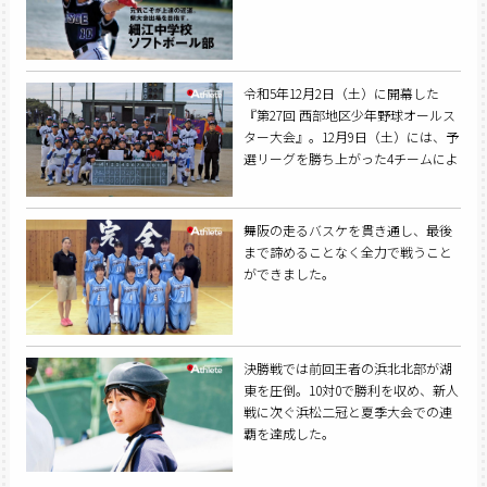
令和5年12月2日（土）に開幕した
『第27回 西部地区少年野球オールス
ター大会』。12月9日（土）には、予
選リーグを勝ち上がった4チームによ
る決勝トーナメントが行われ、浜松
支部が総合力を見せつけ、大会6連覇
を達成した。
舞阪の走るバスケを貫き通し、最後
まで諦めることなく全力で戦うこと
ができました。
決勝戦では前回王者の浜北北部が湖
東を圧倒。10対0で勝利を収め、新人
戦に次ぐ浜松二冠と夏季大会での連
覇を達成した。